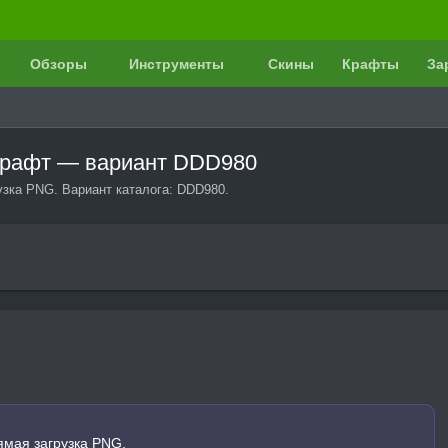
Обзоры
Инструменты
Скины
Крафты
За
нкрафт — вариант DDD980
узка PNG. Вариант каталога: DDD980.
ямая загрузка PNG.