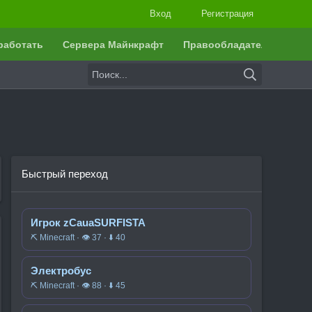
Вход
Регистрация
работать
Сервера Майнкрафт
Правообладателям
Быстрый переход
Игрок zCauaSURFISTA
⛏️ Minecraft · 👁 37 · ⬇ 40
Электробус
⛏️ Minecraft · 👁 88 · ⬇ 45