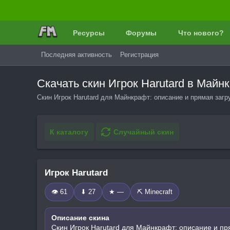
Ресурсы
Форумы
Что нового?
Последняя активность
Регистрация
Скачать скин Игрок Harutard в Май
Скин Игрок Harutard для Майнкрафт: описание и прямая загр
К каталогу
Случайный скин
Игрок Harutard
👁 61
⬇ 27
★ —
⛏️ Minecraft
Описание скина
Скин Игрок Harutard для Майнкрафт: описание и пр