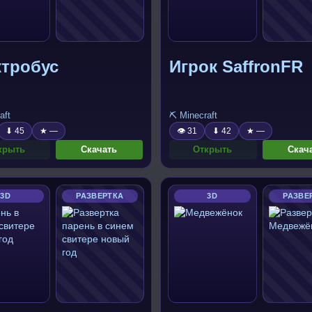
ктробус
Игрок SaffronFR
aft
⛏️ Minecraft
⬇ 45
★ —
👁 31
⬇ 42
★ —
крыть
Скачать
Открыть
Скач
3D
РАЗВЕРТКА
3D
РАЗВЕ