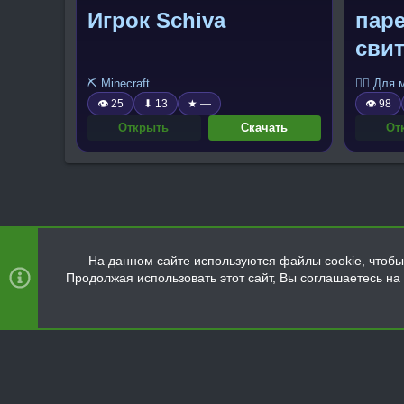
Игрок Schiva
паре
сви
⛏️ Minecraft
🧍‍♂️ Для
👁 25
⬇ 13
★ —
👁 98
Открыть
Скачать
От
На данном сайте используются файлы cookie, чтобы 
Продолжая использовать этот сайт, Вы соглашаетесь н