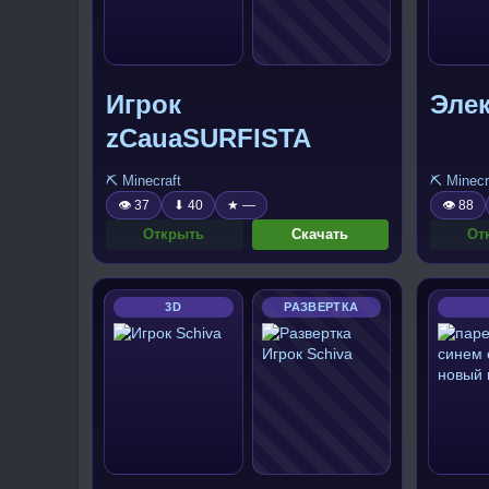
Игрок
Эле
zCauaSURFISTA
⛏️ Minecraft
⛏️ Minecr
👁 37
⬇ 40
★ —
👁 88
Открыть
Скачать
От
3D
РАЗВЕРТКА