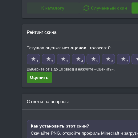
К каталогу
Случайный скин
Рейтинг скина
Текущая оценка:
нет оценок
· голосов: 0
★
★
★
★
★
★
★
1
2
3
4
5
6
7
Выберите от 1 до 10 звезд и нажмите «Оценить».
Оценить
Ответы на вопросы
Как установить этот скин?
Скачайте PNG, откройте профиль Minecraft и загруз