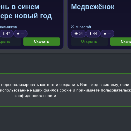
нь в синем
Медвежёнок
тере новый год
 мальчиков
⛏️ Minecraft
⬇ 47
★ —
👁 54
⬇ 44
★ —
крыть
Скачать
Открыть
Скач
персонализировать контент и сохранить Ваш вход в систему, если 
а использование наших файлов cookie и принимаете пользовательс
конфиденциальности.
Обратная связь
Условия и правила
Политика конфиденциальнос