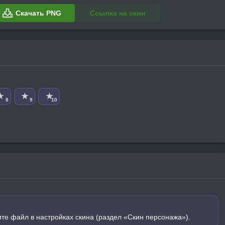
Скачать PNG
Ссылка на скин
★
★
★
8
9
10
ите файл в настройках скина (раздел «Скин персонажа»).