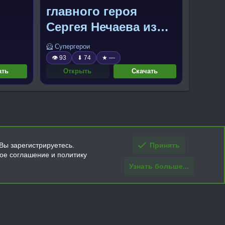
главного героя
Сергея Нечаева из
атомик харта
🦸 Супергерои
👁 93
⬇ 74
★ —
ать
Открыть
Скачать
Вы зарегистрируетесь.
Принять
кое соглашение и политику
Узнать больше...
ти и условия покупки/возврата
Помощь
Главная
R
S
S