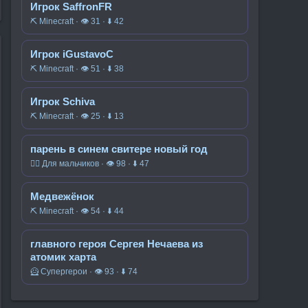
Игрок SaffronFR
⛏️ Minecraft · 👁 31 · ⬇ 42
Игрок iGustavoC
⛏️ Minecraft · 👁 51 · ⬇ 38
Игрок Schiva
⛏️ Minecraft · 👁 25 · ⬇ 13
парень в синем свитере новый год
🧍‍♂️ Для мальчиков · 👁 98 · ⬇ 47
Медвежёнок
⛏️ Minecraft · 👁 54 · ⬇ 44
главного героя Сергея Нечаева из
атомик харта
🦸 Супергерои · 👁 93 · ⬇ 74