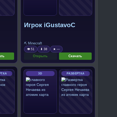
Игрок iGustavoC
⛏️ Minecraft
👁 51
⬇ 38
★ —
ать
Открыть
Скачать
РТКА
3D
РАЗВЕРТКА