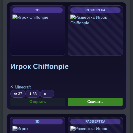
3D
РАЗВЕРТКА
Игрок Chiffonpie
⛏️ Minecraft
👁 37
⬇ 33
★ —
Открыть
Скачать
3D
РАЗВЕРТКА