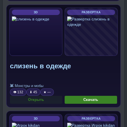
3D
РАЗВЕРТКА
слизень в одежде
👾 Монстры и мобы
👁 132
⬇ 45
★ —
Открыть
Скачать
3D
РАЗВЕРТКА