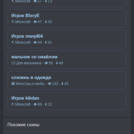
⛏️ Minecraft · 👁 17 · ⬇ 13
Игрок BlxryE
⛏️ Minecraft · 👁 47 · ⬇ 43
Игрок mwq404
⛏️ Minecraft · 👁 44 · ⬇ 41
мальчик со смайлом
🧍‍♂️ Для мальчиков · 👁 56 · ⬇ 49
слизень в одежде
👾 Монстры и мобы · 👁 132 · ⬇ 45
Игрок kikdan
⛏️ Minecraft · 👁 86 · ⬇ 12
Похожие скины