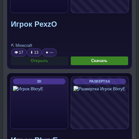
Игрок PexzO
⛏️ Minecraft
👁 17
⬇ 13
★ —
Открыть
Скачать
3D
РАЗВЕРТКА