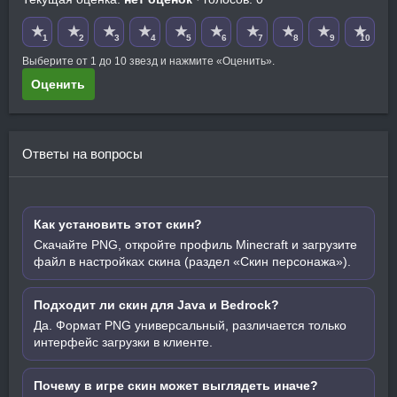
★
★
★
★
★
★
★
★
★
★
1
2
3
4
5
6
7
8
9
10
Выберите от 1 до 10 звезд и нажмите «Оценить».
Оценить
Ответы на вопросы
Как установить этот скин?
Скачайте PNG, откройте профиль Minecraft и загрузите
файл в настройках скина (раздел «Скин персонажа»).
Подходит ли скин для Java и Bedrock?
Да. Формат PNG универсальный, различается только
интерфейс загрузки в клиенте.
Почему в игре скин может выглядеть иначе?