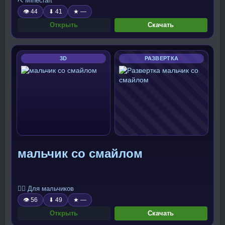
⛏️ Minecraft
👁 44
⬇ 41
★ —
Открыть
Скачать
3D
РАЗВЕРТКА
мальчик со смайлом
🧍‍♂️ Для мальчиков
👁 56
⬇ 49
★ —
Открыть
Скачать