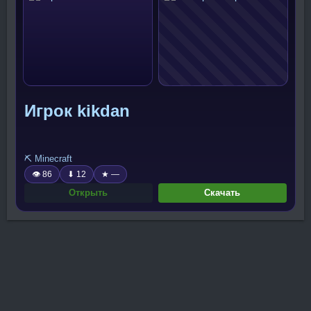
Игрок kikdan
⛏️ Minecraft
👁 86
⬇ 12
★ —
Открыть
Скачать