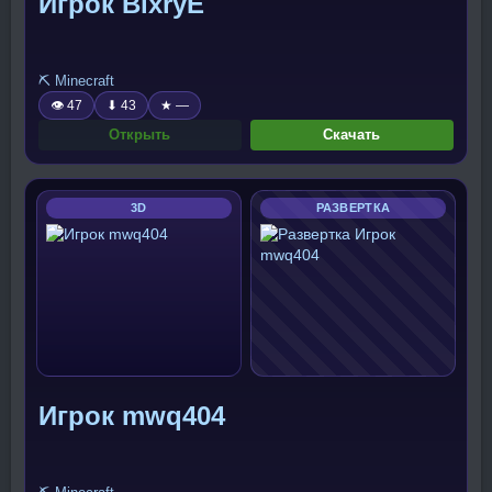
Игрок BlxryE
⛏️ Minecraft
👁 47
⬇ 43
★ —
Открыть
Скачать
3D
РАЗВЕРТКА
Игрок mwq404