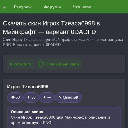
Ресурсы
Форумы
Что нового?
Обзоры
Скачать скин Игрок Tzeaca6998 в
Майнкрафт — вариант 0DADFD
Скин Игрок Tzeaca6998 для Майнкрафт: описание и прямая загрузка
PNG. Вариант каталога: 0DADFD.
К каталогу
Случайный скин
Игрок Tzeaca6998
👁 50
⬇ 38
★ —
⛏️ Minecraft
Описание скина
Скин Игрок Tzeaca6998 для Майнкрафт: описание и
прямая загрузка PNG.