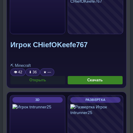
Игрок CHiefOKeefe767
⛏️ Minecraft
👁 42
⬇ 36
★ —
Открыть
Скачать
3D
РАЗВЕРТКА