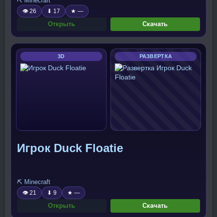
⛏️ Minecraft
👁 26
⬇ 17
★ —
Открыть
Скачать
3D
РАЗВЕРТКА
Игрок Duck Floatie
⛏️ Minecraft
👁 21
⬇ 9
★ —
Открыть
Скачать