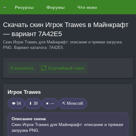
Ресурсы
Форумы
Что нового?
Обзоры
Скачать скин Игрок Trawes в Майнкрафт
— вариант 7A42E5
Скин Игрок Trawes для Майнкрафт: описание и прямая загрузка
PNG. Вариант каталога: 7A42E5.
К каталогу
Случайный скин
Игрок Trawes
👁 54
⬇ 38
★ —
⛏️ Minecraft
Описание скина
Скин Игрок Trawes для Майнкрафт: описание и прямая
загрузка PNG.