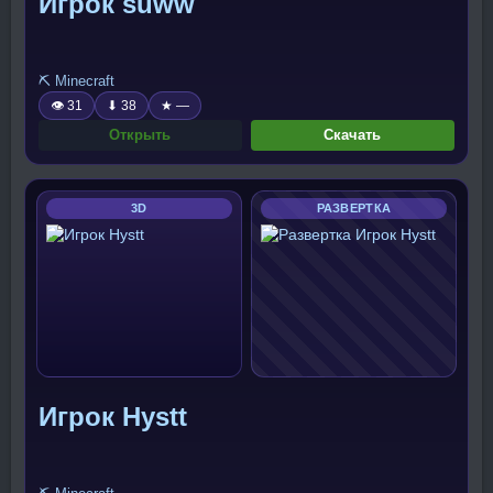
Игрок suww
⛏️ Minecraft
👁 31
⬇ 38
★ —
Открыть
Скачать
3D
РАЗВЕРТКА
Игрок Hystt