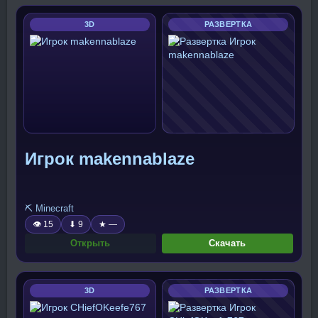
3D
РАЗВЕРТКА
Игрок makennablaze
⛏️ Minecraft
👁 15
⬇ 9
★ —
Открыть
Скачать
3D
РАЗВЕРТКА