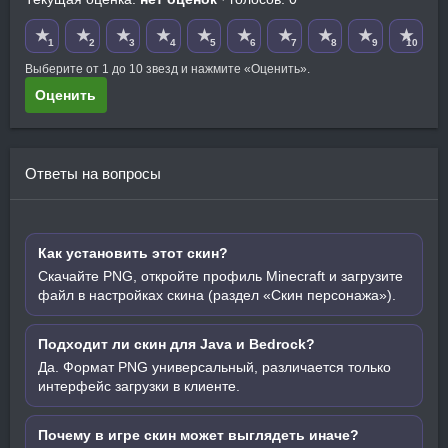
★
★
★
★
★
★
★
★
★
★
1
2
3
4
5
6
7
8
9
10
Выберите от 1 до 10 звезд и нажмите «Оценить».
Оценить
Ответы на вопросы
Как установить этот скин?
Скачайте PNG, откройте профиль Minecraft и загрузите
файл в настройках скина (раздел «Скин персонажа»).
Подходит ли скин для Java и Bedrock?
Да. Формат PNG универсальный, различается только
интерфейс загрузки в клиенте.
Почему в игре скин может выглядеть иначе?