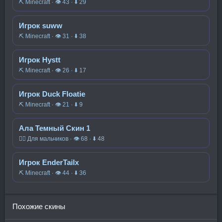
⛏️ Minecraft · 👁 43 · ⬇ 29
Игрок suww
⛏️ Minecraft · 👁 31 · ⬇ 38
Игрок Hystt
⛏️ Minecraft · 👁 26 · ⬇ 17
Игрок Duck Floatie
⛏️ Minecraft · 👁 21 · ⬇ 9
Ала Темный Скин 1
🧍‍♂️ Для мальчиков · 👁 68 · ⬇ 48
Игрок EnderTailx
⛏️ Minecraft · 👁 44 · ⬇ 36
Похожие скины