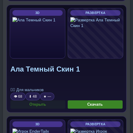
3D
РАЗВЕРТКА
Ала Темный Скин 1
🧍‍♂️ Для мальчиков
👁 68
⬇ 48
★ —
Открыть
Скачать
3D
РАЗВЕРТКА