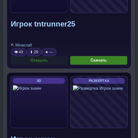
Игрок tntrunner25
⛏️ Minecraft
👁 43
⬇ 29
★ —
Открыть
Скачать
3D
РАЗВЕРТКА