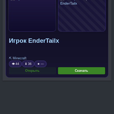
Игрок EnderTailx
⛏️ Minecraft
👁 44
⬇ 36
★ —
Открыть
Скачать