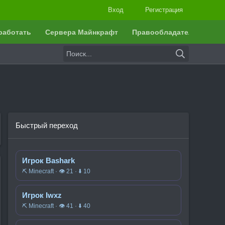
Вход
Регистрация
работать
Сервера Майнкрафт
Правообладателям
Быстрый переход
Игрок Bashark
⛏️ Minecraft · 👁 21 · ⬇ 10
Игрок Iwxz
⛏️ Minecraft · 👁 41 · ⬇ 40