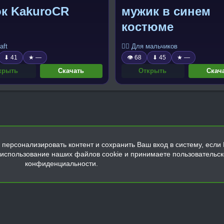
ок KakuroCR
мужик в синем
костюме
aft
🧍‍♂️ Для мальчиков
⬇ 41
★ —
👁 68
⬇ 45
★ —
крыть
Скачать
Открыть
Скач
персонализировать контент и сохранить Ваш вход в систему, если 
а использование наших файлов cookie и принимаете пользовательс
конфиденциальности.
Обратная связь
Условия и правила
Политика конфиденциальнос