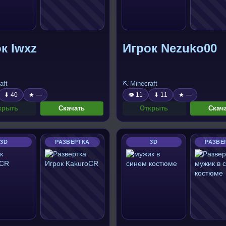
к Iwxz
Игрок Nezuko00
aft
⛏️ Minecraft
⬇ 40
★ —
👁 11
⬇ 11
★ —
крыть
Скачать
Открыть
Скач
3D
РАЗВЕРТКА
3D
РАЗВЕ