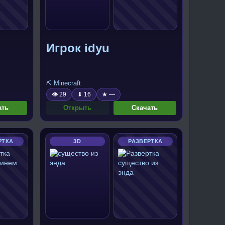
Игрок idyu
⛏️ Minecraft
👁 29
⬇ 16
★ —
ать
Открыть
Скачать
РТКА
3D
РАЗВЕРТКА