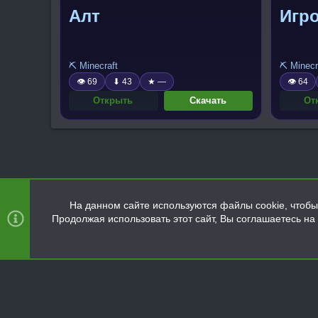
Алт
Игр
⛏️ Minecraft
⛏️ Minecr
👁 69
⬇ 43
★ —
👁 64
Открыть
Скачать
От
На данном сайте используются файлы cookie, чтобы 
Продолжая использовать этот сайт, Вы соглашаетесь н