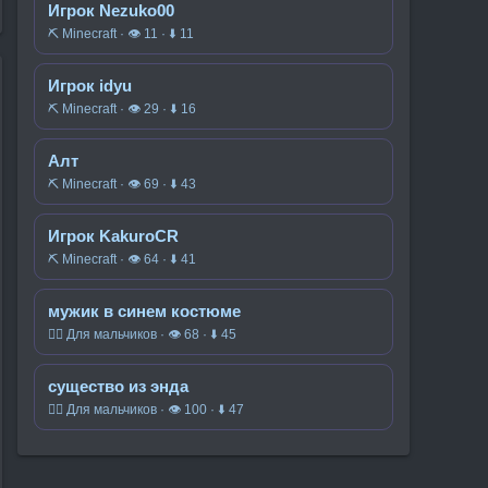
Игрок Nezuko00
⛏️ Minecraft · 👁 11 · ⬇ 11
Игрок idyu
⛏️ Minecraft · 👁 29 · ⬇ 16
Алт
⛏️ Minecraft · 👁 69 · ⬇ 43
Игрок KakuroCR
⛏️ Minecraft · 👁 64 · ⬇ 41
мужик в синем костюме
🧍‍♂️ Для мальчиков · 👁 68 · ⬇ 45
существо из энда
🧍‍♂️ Для мальчиков · 👁 100 · ⬇ 47