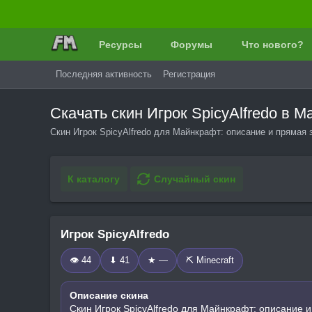
Ресурсы
Форумы
Что нового?
Последняя активность
Регистрация
Скачать скин Игрок SpicyAlfredo в
Скин Игрок SpicyAlfredo для Майнкрафт: описание и прямая 
К каталогу
Случайный скин
Игрок SpicyAlfredo
👁 44
⬇ 41
★ —
⛏️ Minecraft
Описание скина
Скин Игрок SpicyAlfredo для Майнкрафт: описание и