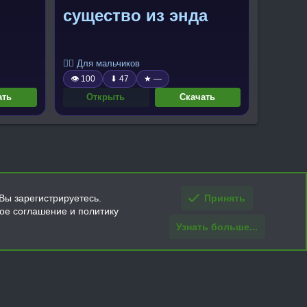
существо из энда
🧍‍♂️ Для мальчиков
👁 100
⬇ 47
★ —
ать
Открыть
Скачать
Вы зарегистрируетесь.
Принять
кое соглашение и политику
Узнать больше...
ти и условия покупки/возврата
Помощь
Главная
R
S
S