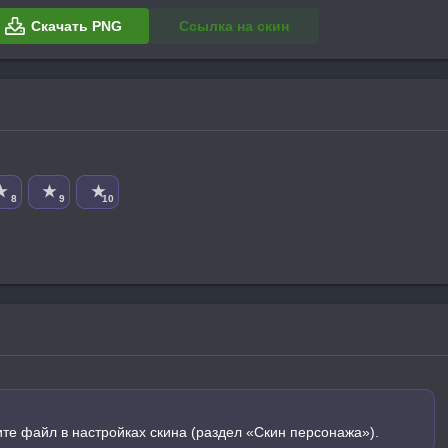
Скачать PNG
Ссылка на скин
★
★
★
8
9
10
ите файл в настройках скина (раздел «Скин персонажа»).