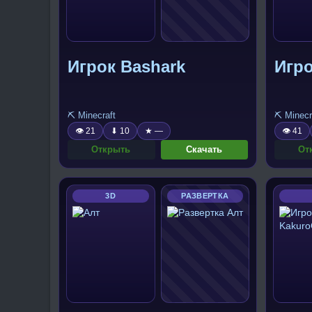
Игрок Bashark
Игро
⛏️ Minecraft
⛏️ Minecr
👁 21
⬇ 10
★ —
👁 41
Открыть
Скачать
От
3D
РАЗВЕРТКА