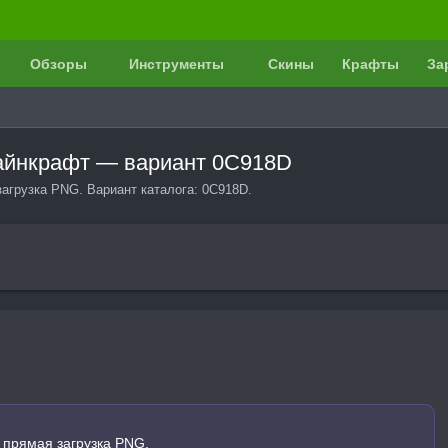
Обзоры
Инструменты
Скины
Крафты
За
 Майнкрафт — вариант 0C918D
загрузка PNG. Вариант каталога: 0C918D.
 прямая загрузка PNG.