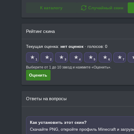
К каталогу
Случайный скин
Рейтинг скина
Текущая оценка:
нет оценок
· голосов: 0
★
★
★
★
★
★
★
1
2
3
4
5
6
7
Выберите от 1 до 10 звезд и нажмите «Оценить».
Оценить
Ответы на вопросы
Как установить этот скин?
Скачайте PNG, откройте профиль Minecraft и загруз