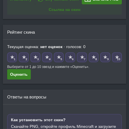
Ссылка на скин
Рейтинг скина
Текущая оценка:
нет оценок
· голосов: 0
★
★
★
★
★
★
★
★
★
★
1
2
3
4
5
6
7
8
9
10
Выберите от 1 до 10 звезд и нажмите «Оценить».
Оценить
Ответы на вопросы
Как установить этот скин?
Скачайте PNG, откройте профиль Minecraft и загрузите