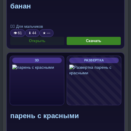
банан
🧍‍♂️ Для мальчиков
👁 61
⬇ 44
★ —
Открыть
Скачать
3D
РАЗВЕРТКА
парень с красными