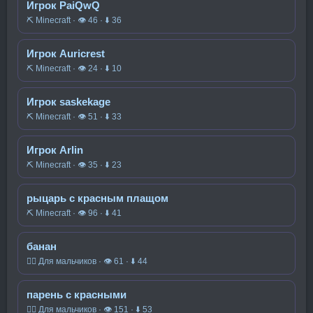
Игрок PaiQwQ
⛏️ Minecraft · 👁 46 · ⬇ 36
Игрок Auricrest
⛏️ Minecraft · 👁 24 · ⬇ 10
Игрок saskekage
⛏️ Minecraft · 👁 51 · ⬇ 33
Игрок Arlin
⛏️ Minecraft · 👁 35 · ⬇ 23
рыцарь с красным плащом
⛏️ Minecraft · 👁 96 · ⬇ 41
банан
🧍‍♂️ Для мальчиков · 👁 61 · ⬇ 44
парень с красными
🧍‍♂️ Для мальчиков · 👁 151 · ⬇ 53