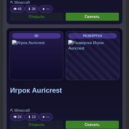
⛏️ Minecraft
👁 46
⬇ 36
★ —
Открыть
Скачать
3D
РАЗВЕРТКА
Игрок Auricrest
⛏️ Minecraft
👁 24
⬇ 10
★ —
Открыть
Скачать