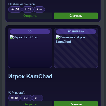
🧍‍♂️ Для мальчиков
👁 151
⬇ 53
★ —
Открыть
Скачать
3D
РАЗВЕРТКА
Игрок KamChad
⛏️ Minecraft
👁 40
⬇ 39
★ —
Открыть
Скачать