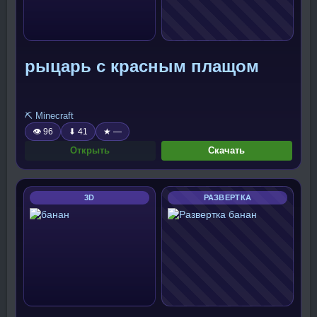
рыцарь с красным плащом
⛏️ Minecraft
👁 96
⬇ 41
★ —
Открыть
Скачать
3D
РАЗВЕРТКА