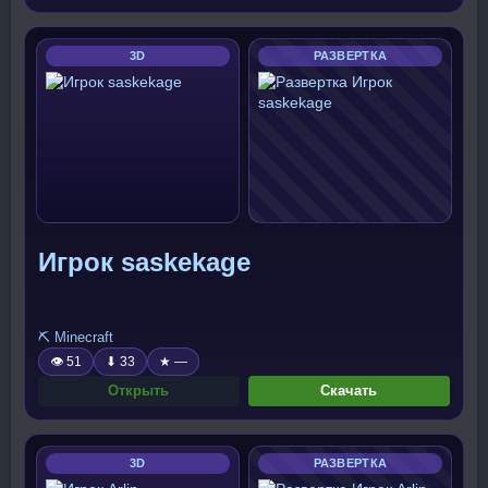
3D
РАЗВЕРТКА
Игрок saskekage
⛏️ Minecraft
👁 51
⬇ 33
★ —
Открыть
Скачать
3D
РАЗВЕРТКА