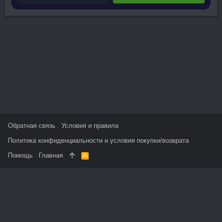
Обратная связь
Условия и правила
Политика конфиденциальности и условия покупки/возврата
Помощь
Главная
R
S
S
На данном сайте используются файлы cookie, чтобы
персонализировать контент и сохранить Ваш вход в систему,
если Вы зарегистрируетесь.
Продолжая использовать этот сайт, Вы соглашаетесь на
использование наших файлов cookie и принимаете
пользовательское соглашение и политику конфиденциальности.