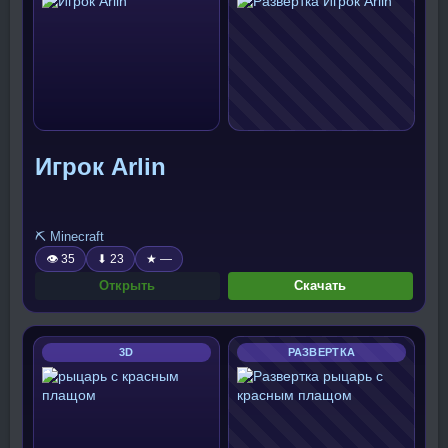
Игрок Arlin
⛏️ Minecraft
👁 35
⬇ 23
★ —
Открыть
Скачать
3D
РАЗВЕРТКА