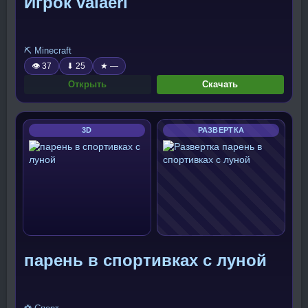
Игрок valaeri
⛏️ Minecraft
👁 37
⬇ 25
★ —
Открыть
Скачать
3D
РАЗВЕРТКА
парень в спортивках с луной