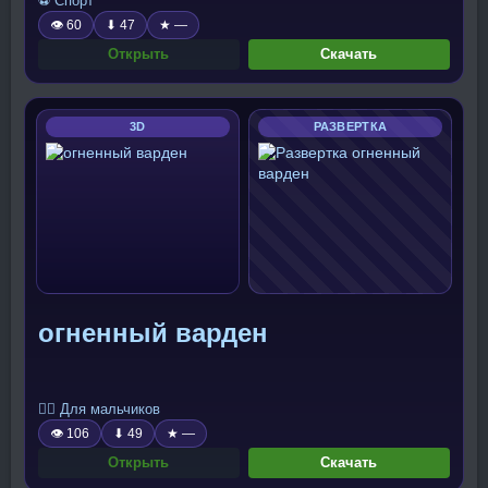
⚽ Спорт
👁 60
⬇ 47
★ —
Открыть
Скачать
3D
РАЗВЕРТКА
огненный варден
🧍‍♂️ Для мальчиков
👁 106
⬇ 49
★ —
Открыть
Скачать