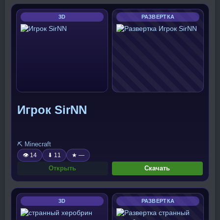
3D
РАЗВЕРТКА
Игрок SirNN
⛏️ Minecraft
👁 14
⬇ 11
★ —
Открыть
Скачать
3D
РАЗВЕРТКА