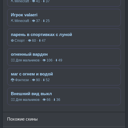
⛏️ Minecraft · 👁 41 · ⬇ 37
Игрок valaeri
⛏️ Minecraft · 👁 37 · ⬇ 25
парень в спортивках с луной
⚽ Спорт · 👁 60 · ⬇ 47
огненный варден
🧍‍♂️ Для мальчиков · 👁 106 · ⬇ 49
маг с огнем и водой
🐉 Фэнтези · 👁 90 · ⬇ 52
Внешний вид выкл
🧍‍♂️ Для мальчиков · 👁 66 · ⬇ 36
Похожие скины