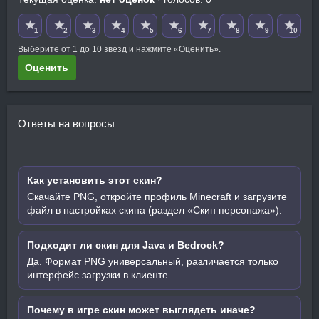
★
★
★
★
★
★
★
★
★
★
1
2
3
4
5
6
7
8
9
10
Выберите от 1 до 10 звезд и нажмите «Оценить».
Оценить
Ответы на вопросы
Как установить этот скин?
Скачайте PNG, откройте профиль Minecraft и загрузите
файл в настройках скина (раздел «Скин персонажа»).
Подходит ли скин для Java и Bedrock?
Да. Формат PNG универсальный, различается только
интерфейс загрузки в клиенте.
Почему в игре скин может выглядеть иначе?