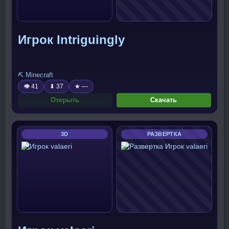
Игрок Intriguingly
⛏️ Minecraft
👁 41
⬇ 37
★ —
Открыть
Скачать
3D
РАЗВЕРТКА