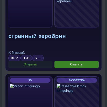
странный херобрин
⛏️ Minecraft
👁 32
⬇ 39
★ —
Открыть
Скачать
3D
РАЗВЕРТКА