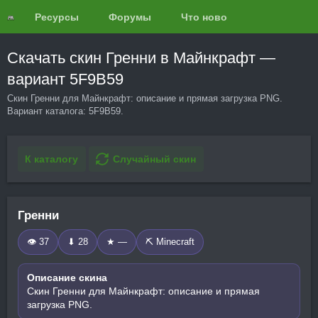
Ресурсы
Форумы
Что нового?
Обзоры
Скачать скин Гренни в Майнкрафт —
вариант 5F9B59
Скин Гренни для Майнкрафт: описание и прямая загрузка PNG.
Вариант каталога: 5F9B59.
К каталогу
Случайный скин
Гренни
👁 37
⬇ 28
★ —
⛏️ Minecraft
Описание скина
Скин Гренни для Майнкрафт: описание и прямая
загрузка PNG.