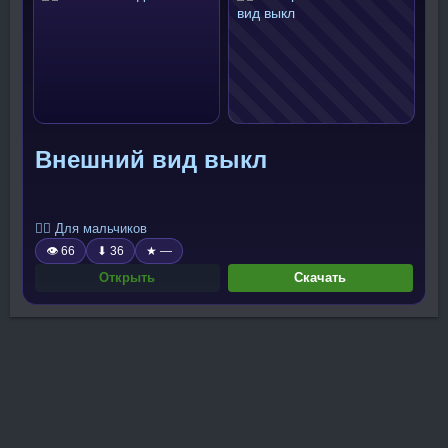
Внешний вид выкл
🧍‍♂️ Для мальчиков
👁 66
⬇ 36
★ —
Открыть
Скачать