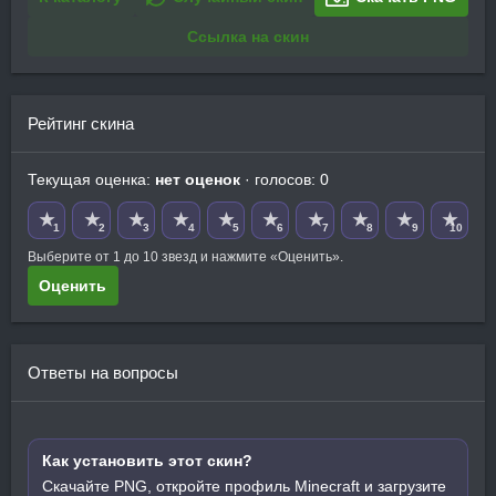
Ссылка на скин
Рейтинг скина
Текущая оценка:
нет оценок
· голосов: 0
★
★
★
★
★
★
★
★
★
★
1
2
3
4
5
6
7
8
9
10
Выберите от 1 до 10 звезд и нажмите «Оценить».
Оценить
Ответы на вопросы
Как установить этот скин?
Скачайте PNG, откройте профиль Minecraft и загрузите