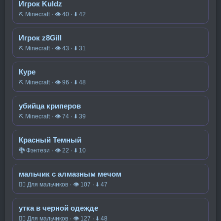
Игрок Kuldz
⛏️ Minecraft · 👁 40 · ⬇ 42
Игрок z8Gill
⛏️ Minecraft · 👁 43 · ⬇ 31
Куре
⛏️ Minecraft · 👁 96 · ⬇ 48
убийца криперов
⛏️ Minecraft · 👁 74 · ⬇ 39
Красный Темный
🐉 Фэнтези · 👁 22 · ⬇ 10
мальчик с алмазным мечом
🧍‍♂️ Для мальчиков · 👁 107 · ⬇ 47
утка в черной одежде
🧍‍♂️ Для мальчиков · 👁 127 · ⬇ 48