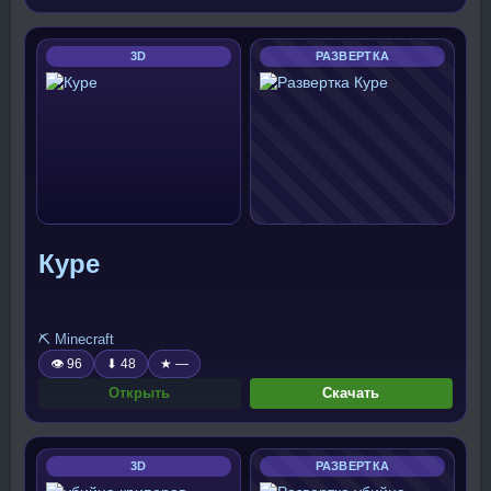
3D
РАЗВЕРТКА
Куре
⛏️ Minecraft
👁 96
⬇ 48
★ —
Открыть
Скачать
3D
РАЗВЕРТКА