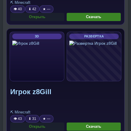
⛏️ Minecraft
👁 40
⬇ 42
★ —
Открыть
Скачать
3D
РАЗВЕРТКА
Игрок z8Gill
⛏️ Minecraft
👁 43
⬇ 31
★ —
Открыть
Скачать