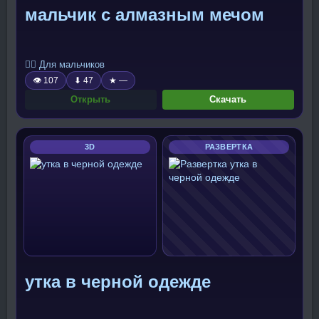
мальчик с алмазным мечом
🧍‍♂️ Для мальчиков
👁 107
⬇ 47
★ —
Открыть
Скачать
3D
РАЗВЕРТКА
утка в черной одежде