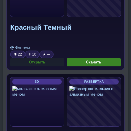
Красный Темный
🐉 Фэнтези
👁 22
⬇ 10
★ —
Открыть
Скачать
3D
РАЗВЕРТКА