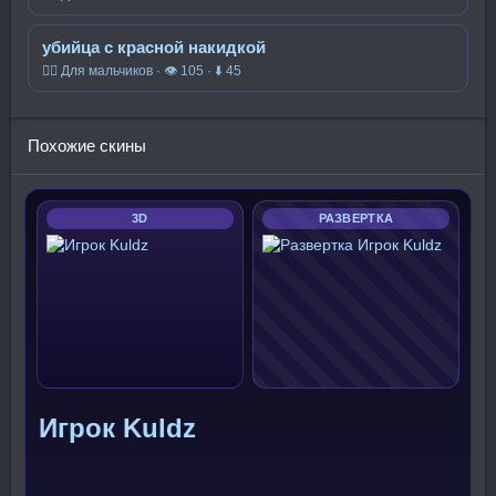
убийца с красной накидкой
🧍‍♂️ Для мальчиков · 👁 105 · ⬇ 45
Похожие скины
3D
РАЗВЕРТКА
Игрок Kuldz