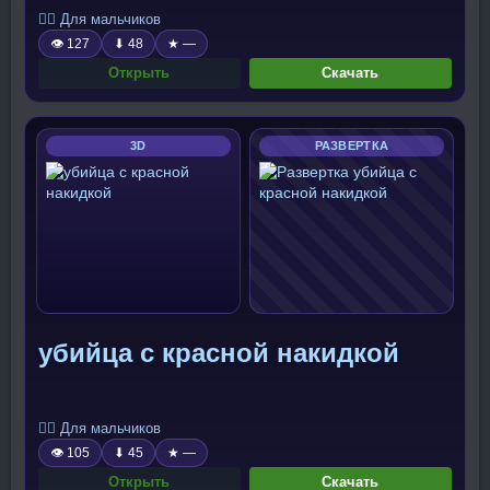
🧍‍♂️ Для мальчиков
👁 127
⬇ 48
★ —
Открыть
Скачать
3D
РАЗВЕРТКА
убийца с красной накидкой
🧍‍♂️ Для мальчиков
👁 105
⬇ 45
★ —
Открыть
Скачать