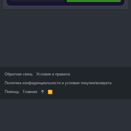
Обратная связь
Условия и правила
Политика конфиденциальности и условия покупки/возврата
Помощь
Главная
R
S
S
На данном сайте используются файлы cookie, чтобы
персонализировать контент и сохранить Ваш вход в систему,
если Вы зарегистрируетесь.
Продолжая использовать этот сайт, Вы соглашаетесь на
использование наших файлов cookie и принимаете
пользовательское соглашение и политику конфиденциальности.