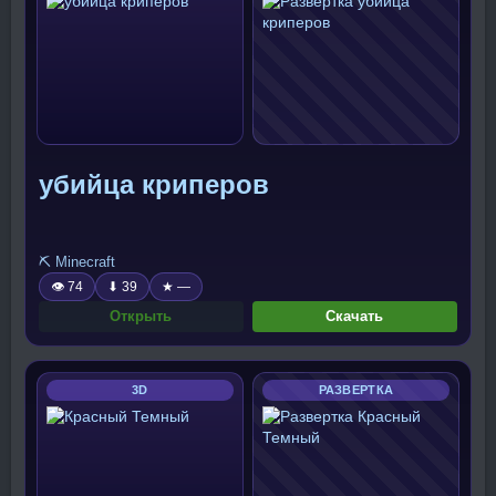
убийца криперов
⛏️ Minecraft
👁 74
⬇ 39
★ —
Открыть
Скачать
3D
РАЗВЕРТКА