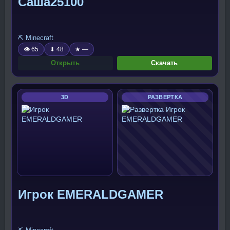
Саша25100
⛏️ Minecraft
👁 65
⬇ 48
★ —
Открыть
Скачать
3D
РАЗВЕРТКА
Игрок EMERALDGAMER