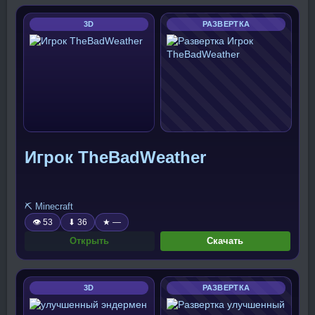
3D
РАЗВЕРТКА
Игрок TheBadWeather
⛏️ Minecraft
👁 53
⬇ 36
★ —
Открыть
Скачать
3D
РАЗВЕРТКА