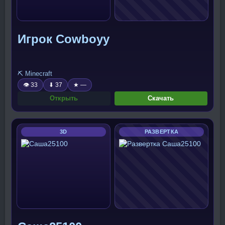
Игрок Cowboyy
⛏️ Minecraft
👁 33
⬇ 37
★ —
Открыть
Скачать
3D
РАЗВЕРТКА