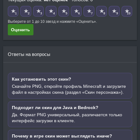
★
★
★
★
★
★
★
★
★
★
1
2
3
4
5
6
7
8
9
10
Выберите от 1 до 10 звезд и нажмите «Оценить».
Оценить
Ответы на вопросы
Как установить этот скин?
Скачайте PNG, откройте профиль Minecraft и загрузите
файл в настройках скина (раздел «Скин персонажа»).
Подходит ли скин для Java и Bedrock?
Да. Формат PNG универсальный, различается только
интерфейс загрузки в клиенте.
Почему в игре скин может выглядеть иначе?