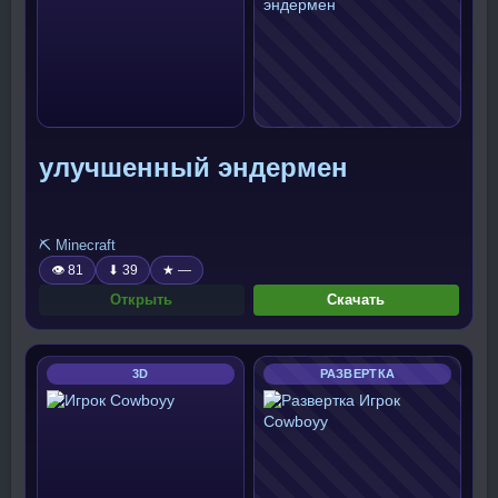
улучшенный эндермен
⛏️ Minecraft
👁 81
⬇ 39
★ —
Открыть
Скачать
3D
РАЗВЕРТКА