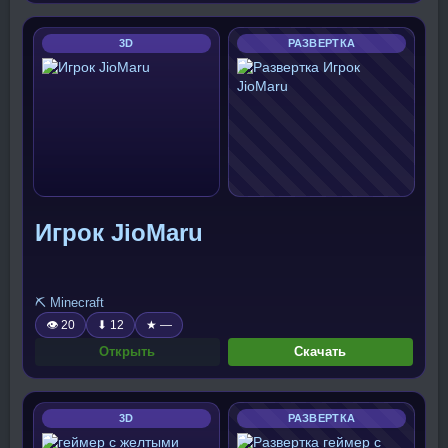
3D
РАЗВЕРТКА
Игрок JioMaru
⛏️ Minecraft
👁 20
⬇ 12
★ —
Открыть
Скачать
3D
РАЗВЕРТКА