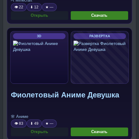
⛏️ Minecraft
👁 22
⬇ 12
★ —
Открыть
Скачать
3D
РАЗВЕРТКА
Фиолетовый Аниме Девушка
🌸 Аниме
👁 83
⬇ 49
★ —
Открыть
Скачать