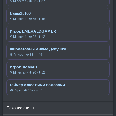
⛏️ Minecraft · 👁 33 · ⬇ 37
Саша25100
⛏️ Minecraft · 👁 65 · ⬇ 48
Игрок EMERALDGAMER
⛏️ Minecraft · 👁 22 · ⬇ 12
Фиолетовый Аниме Девушка
🌸 Аниме · 👁 83 · ⬇ 49
Игрок JioMaru
⛏️ Minecraft · 👁 20 · ⬇ 12
геймер с желтыми волосами
🎮 Игры · 👁 102 · ⬇ 57
Похожие скины