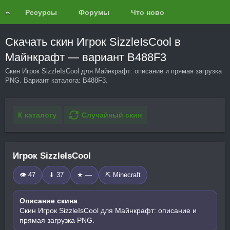
Ресурсы
Форумы
Что нового?
Обзоры
Скачать скин Игрок SizzleIsCool в
Майнкрафт — вариант B488F3
Скин Игрок SizzleIsCool для Майнкрафт: описание и прямая загрузка
PNG. Вариант каталога: B488F3.
К каталогу
Случайный скин
Игрок SizzleIsCool
👁 47
⬇ 37
★ —
⛏️ Minecraft
Описание скина
Скин Игрок SizzleIsCool для Майнкрафт: описание и
прямая загрузка PNG.