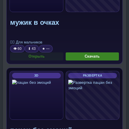
мужик в очках
🧍‍♂️ Для мальчиков
👁 60
⬇ 43
★ —
Открыть
Скачать
3D
РАЗВЕРТКА