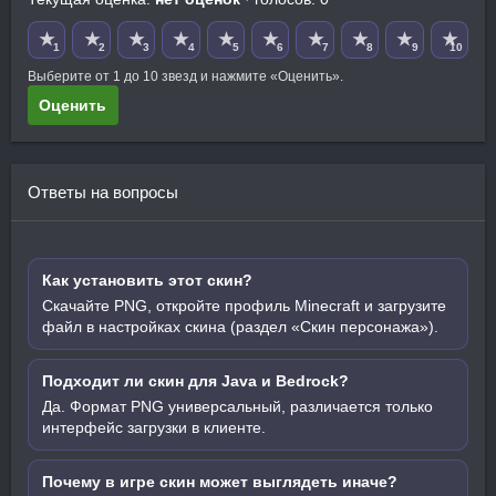
★
★
★
★
★
★
★
★
★
★
1
2
3
4
5
6
7
8
9
10
Выберите от 1 до 10 звезд и нажмите «Оценить».
Оценить
Ответы на вопросы
Как установить этот скин?
Скачайте PNG, откройте профиль Minecraft и загрузите
файл в настройках скина (раздел «Скин персонажа»).
Подходит ли скин для Java и Bedrock?
Да. Формат PNG универсальный, различается только
интерфейс загрузки в клиенте.
Почему в игре скин может выглядеть иначе?