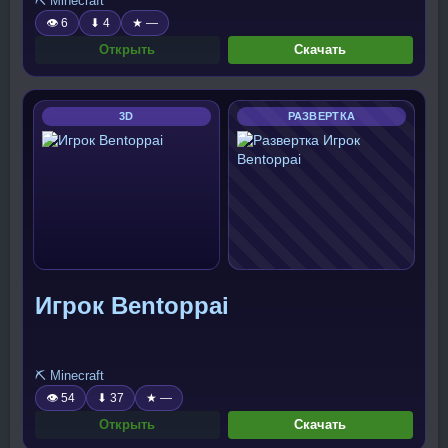
⛏️ Minecraft
👁 6
⬇ 4
★ —
Открыть
Скачать
3D
РАЗВЕРТКА
Игрок Bentoppai
⛏️ Minecraft
👁 54
⬇ 37
★ —
Открыть
Скачать