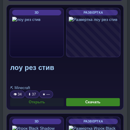
3D
РАЗВЕРТКА
лоу рез стив
⛏️ Minecraft
👁 34
⬇ 37
★ —
Открыть
Скачать
3D
РАЗВЕРТКА