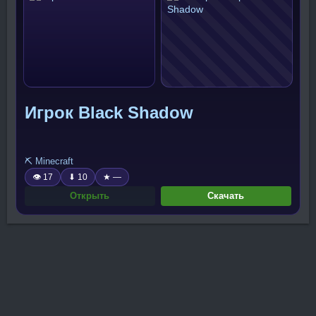
Игрок Black Shadow
⛏️ Minecraft
👁 17
⬇ 10
★ —
Открыть
Скачать