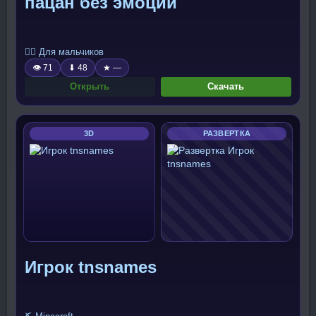
пацан без эмоций
🧍‍♂️ Для мальчиков
👁 71
⬇ 48
★ —
Открыть
Скачать
3D
РАЗВЕРТКА
Игрок tnsnames