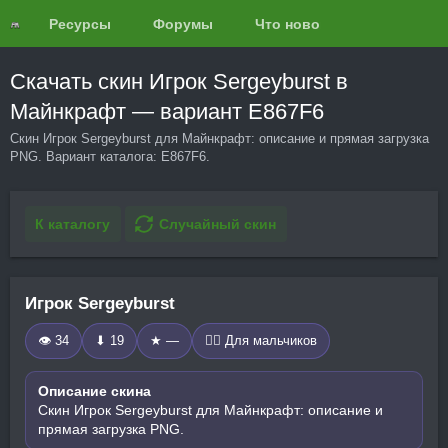
Ресурсы
Форумы
Что нового?
Обзоры
Скачать скин Игрок Sergeyburst в
Майнкрафт — вариант E867F6
Скин Игрок Sergeyburst для Майнкрафт: описание и прямая загрузка
PNG. Вариант каталога: E867F6.
К каталогу
Случайный скин
Игрок Sergeyburst
👁 34
⬇ 19
★ —
🧍‍♂️ Для мальчиков
Описание скина
Скин Игрок Sergeyburst для Майнкрафт: описание и
прямая загрузка PNG.