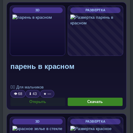
3D
РАЗВЕРТКА
парень в красном
🧍‍♂️ Для мальчиков
👁 68
⬇ 43
★ —
Открыть
Скачать
3D
РАЗВЕРТКА