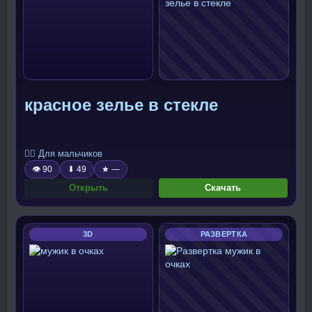
красное зелье в стекле
🧍‍♂️ Для мальчиков
👁 90
⬇ 49
★ —
Открыть
Скачать
3D
РАЗВЕРТКА