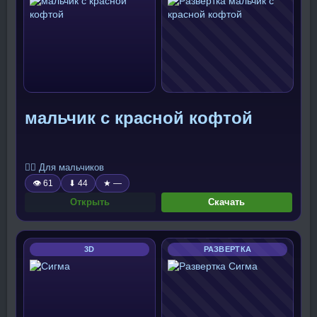
мальчик с красной кофтой
🧍‍♂️ Для мальчиков
👁 61
⬇ 44
★ —
Открыть
Скачать
3D
РАЗВЕРТКА