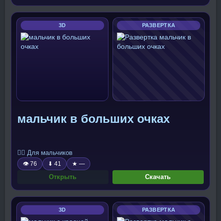
3D
РАЗВЕРТКА
мальчик в больших очках
🧍‍♂️ Для мальчиков
👁 76
⬇ 41
★ —
Открыть
Скачать
3D
РАЗВЕРТКА