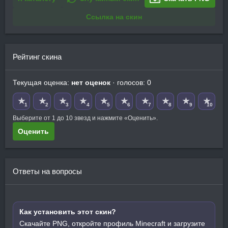
Ссылка на скин
Рейтинг скина
Текущая оценка:
нет оценок
· голосов: 0
★
★
★
★
★
★
★
★
★
★
1
2
3
4
5
6
7
8
9
10
Выберите от 1 до 10 звезд и нажмите «Оценить».
Оценить
Ответы на вопросы
Как установить этот скин?
Скачайте PNG, откройте профиль Minecraft и загрузите