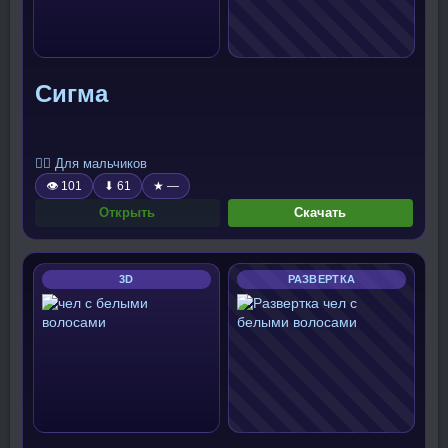
Сигма
🧍‍♂️ Для мальчиков
👁 101
⬇ 61
★ —
Открыть
Скачать
3D
РАЗВЕРТКА