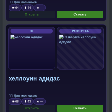
🧍‍♂️ Для мальчиков
👁 64
⬇ 44
★ —
Открыть
Скачать
3D
РАЗВЕРТКА
хеллоуин адидас
🧍‍♂️ Для мальчиков
👁 68
⬇ 43
★ —
Открыть
Скачать