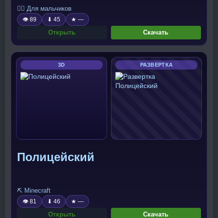
🧍‍♂️ Для мальчиков
👁 89
⬇ 45
★ —
Открыть
Скачать
3D
РАЗВЕРТКА
Полицейский
⛏️ Minecraft
👁 81
⬇ 46
★ —
Открыть
Скачать