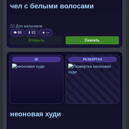
чел с белыми волосами
🧍‍♂️ Для мальчиков
👁 98
⬇ 81
★ —
Открыть
Скачать
3D
РАЗВЕРТКА
неоновая худи