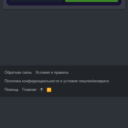
Обратная связь
Условия и правила
Политика конфиденциальности и условия покупки/возврата
Помощь
Главная
R
S
S
На данном сайте используются файлы cookie, чтобы
персонализировать контент и сохранить Ваш вход в систему,
если Вы зарегистрируетесь.
Продолжая использовать этот сайт, Вы соглашаетесь на
использование наших файлов cookie и принимаете
пользовательское соглашение и политику конфиденциальности.