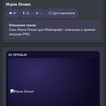
Игрок Dream
👁 47
⬇ 21
★ —
🧍‍♂️ Для мальчиков
Описание скина
Скин Игрок Dream для Майнкрафт: описание и прямая
загрузка PNG.
3D ПРЕВЬЮ