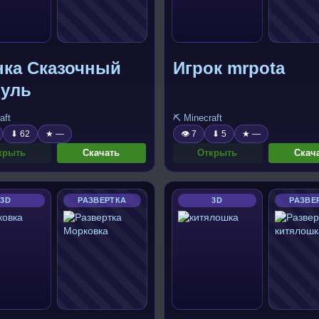
нка Сказочный
Игрок mrpota
руль
aft
⛏️ Minecraft
⬇ 62
★ —
👁 7
⬇ 5
★ —
крыть
Скачать
Открыть
Скач
3D
РАЗВЕРТКА
3D
РАЗВЕ