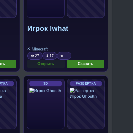
Игрок Iwhat
⛏️ Minecraft
👁 27
⬇ 17
★ —
ать
Открыть
Скачать
РТКА
3D
РАЗВЕРТКА