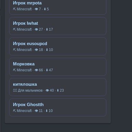
Игрок mrpota
⛏️ Minecraft · 👁 7 · ⬇ 5
Игрок Iwhat
⛏️ Minecraft · 👁 27 · ⬇ 17
Игрок eusoupcd
⛏️ Minecraft · 👁 18 · ⬇ 10
Морковка
⛏️ Minecraft · 👁 66 · ⬇ 47
китялошка
🧍‍♂️ Для мальчиков · 👁 40 · ⬇ 23
Игрок Ghostth
⛏️ Minecraft · 👁 11 · ⬇ 10