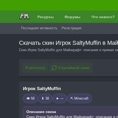
Ресурсы
Форумы
Что нового?
Последняя активность
Регистрация
Скачать скин Игрок SaltyMuffin в М
Скин Игрок SaltyMuffin для Майнкрафт: описание и прямая з
К каталогу
Случайный скин
Игрок SaltyMuffin
👁 58
⬇ 38
★ —
⛏️ Minecraft
Описание скина
Скин Игрок SaltyMuffin для Майнкрафт: описание и 