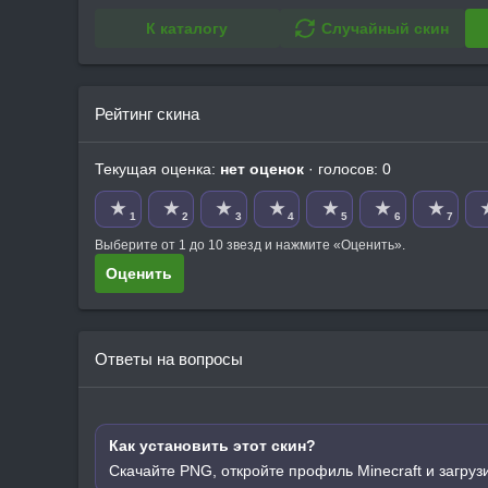
К каталогу
Случайный скин
Рейтинг скина
Текущая оценка:
нет оценок
· голосов: 0
★
★
★
★
★
★
★
1
2
3
4
5
6
7
Выберите от 1 до 10 звезд и нажмите «Оценить».
Оценить
Ответы на вопросы
Как установить этот скин?
Скачайте PNG, откройте профиль Minecraft и загруз