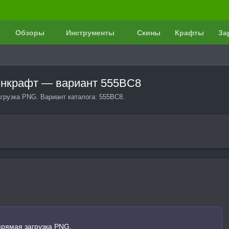
Обзоры
Инструменты
Скины
Крафты
За
айнкрафт — вариант 555BC8
агрузка PNG. Вариант каталога: 555BC8.
прямая загрузка PNG.