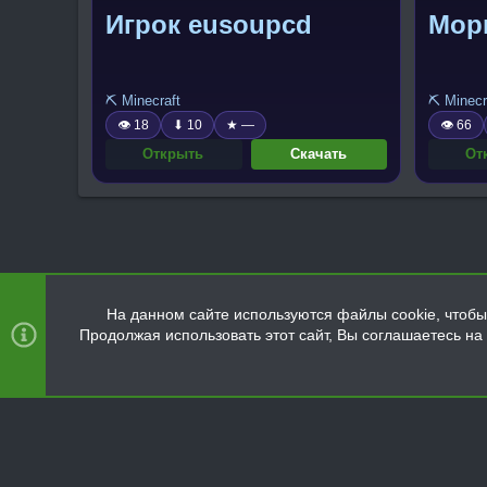
Игрок eusoupcd
Мор
⛏️ Minecraft
⛏️ Minecr
👁 18
⬇ 10
★ —
👁 66
Открыть
Скачать
От
На данном сайте используются файлы cookie, чтобы 
Продолжая использовать этот сайт, Вы соглашаетесь н