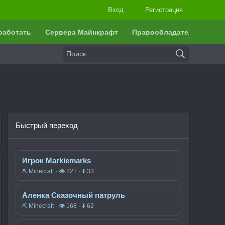
Вход
Регистрация
работать
Сервера Майнкрафт
Правообладателям
Быстрый переход
Игрок Markiemarks
⛏️ Minecraft · 👁 221 · ⬇ 33
Аленка Сказочный патруль
⛏️ Minecraft · 👁 168 · ⬇ 62