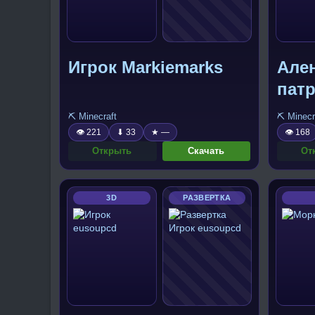
Игрок Markiemarks
Але
пат
⛏️ Minecraft
⛏️ Minecr
👁 221
⬇ 33
★ —
👁 168
Открыть
Скачать
От
3D
РАЗВЕРТКА