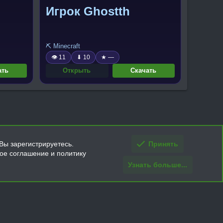
Игрок Ghostth
⛏️ Minecraft
👁 11
⬇ 10
★ —
ать
Открыть
Скачать
Вы зарегистрируетесь.
Принять
кое соглашение и политику
Узнать больше...
ти и условия покупки/возврата
Помощь
Главная
R
S
S