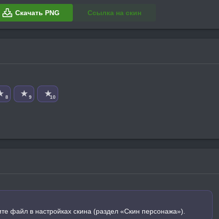
Скачать PNG
Ссылка на скин
★
★
★
8
9
10
ите файл в настройках скина (раздел «Скин персонажа»).