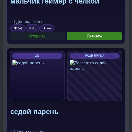
мальчик геймер с челкой
🧍‍♂️ Для мальчиков
👁 54
⬇ 43
★ —
Открыть
Скачать
3D
РАЗВЕРТКА
седой парень