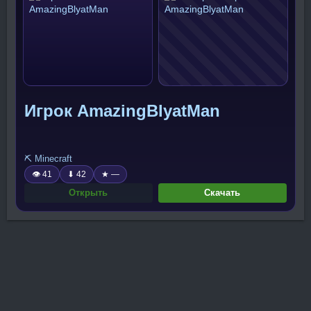
Игрок AmazingBlyatMan
⛏️ Minecraft
👁 41
⬇ 42
★ —
Открыть
Скачать