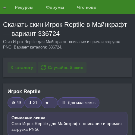
Ресурсы
Форумы
Что нового?
Обзоры
Скачать скин Игрок Reptile в Майнкрафт
— вариант 336724
Скин Игрок Reptile для Майнкрафт: описание и прямая загрузка
PNG. Вариант каталога: 336724.
К каталогу
Случайный скин
Игрок Reptile
👁 49
⬇ 31
★ —
🧍‍♂️ Для мальчиков
Описание скина
Скин Игрок Reptile для Майнкрафт: описание и прямая
загрузка PNG.