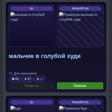
3D
РАЗВЕРТКА
мальчик в голубой худи
🧍‍♂️ Для мальчиков
👁 66
⬇ 47
★ —
Открыть
Скачать
3D
РАЗВЕРТКА