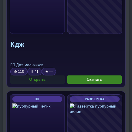
Кдж
🧍‍♂️ Для мальчиков
👁 110
⬇ 41
★ —
Открыть
Скачать
3D
РАЗВЕРТКА