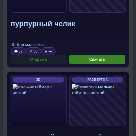
пурпурный челик
🧍‍♂️ Для мальчиков
👁 57
⬇ 58
★ —
Открыть
Скачать
3D
РАЗВЕРТКА