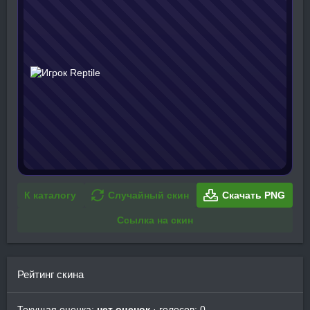
К каталогу
Случайный скин
Скачать PNG
Ссылка на скин
Рейтинг скина
Текущая оценка:
нет оценок
· голосов: 0