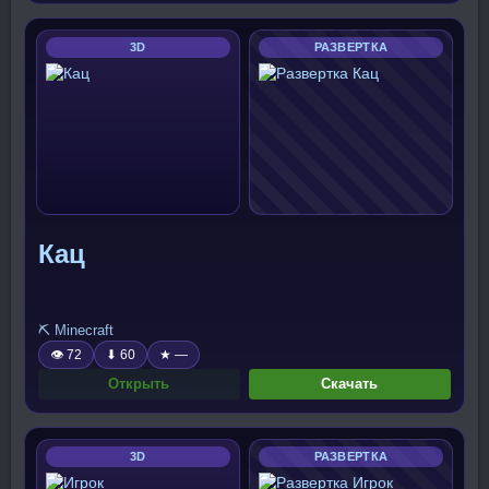
3D
РАЗВЕРТКА
Кац
⛏️ Minecraft
👁 72
⬇ 60
★ —
Открыть
Скачать
3D
РАЗВЕРТКА