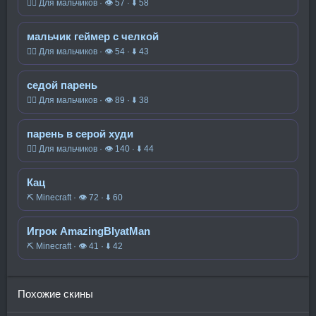
🧍‍♂️ Для мальчиков · 👁 57 · ⬇ 58
мальчик геймер с челкой
🧍‍♂️ Для мальчиков · 👁 54 · ⬇ 43
седой парень
🧍‍♂️ Для мальчиков · 👁 89 · ⬇ 38
парень в серой худи
🧍‍♂️ Для мальчиков · 👁 140 · ⬇ 44
Кац
⛏️ Minecraft · 👁 72 · ⬇ 60
Игрок AmazingBlyatMan
⛏️ Minecraft · 👁 41 · ⬇ 42
Похожие скины