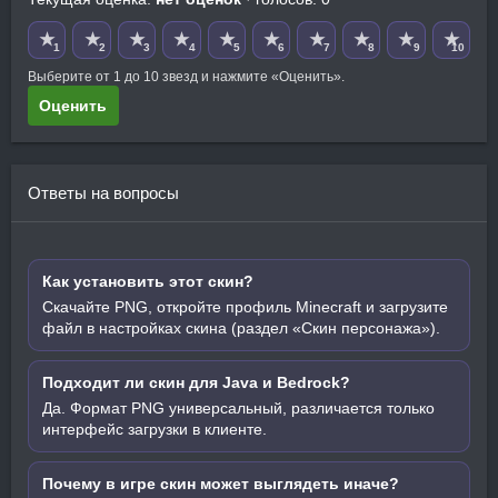
★
★
★
★
★
★
★
★
★
★
1
2
3
4
5
6
7
8
9
10
Выберите от 1 до 10 звезд и нажмите «Оценить».
Оценить
Ответы на вопросы
Как установить этот скин?
Скачайте PNG, откройте профиль Minecraft и загрузите
файл в настройках скина (раздел «Скин персонажа»).
Подходит ли скин для Java и Bedrock?
Да. Формат PNG универсальный, различается только
интерфейс загрузки в клиенте.
Почему в игре скин может выглядеть иначе?