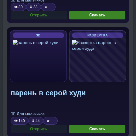
🧍‍♂️ Для мальчиков
👁 89
⬇ 38
★ —
Открыть
Скачать
3D
РАЗВЕРТКА
парень в серой худи
🧍‍♂️ Для мальчиков
👁 140
⬇ 44
★ —
Открыть
Скачать