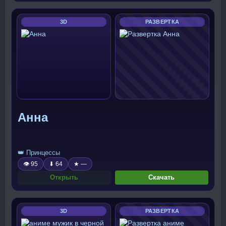
3D
РАЗВЕРТКА
Анна
👑 Принцессы
👁 95
⬇ 64
★ —
Открыть
Скачать
3D
РАЗВЕРТКА