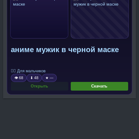
аниме мужик в черной маске
🧍‍♂️ Для мальчиков
👁 68
⬇ 48
★ —
Открыть
Скачать