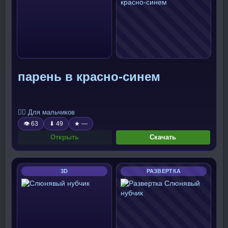
парень в красно-синем
🧍‍♂️ Для мальчиков
👁 63
⬇ 49
★ —
Открыть
Скачать
3D
РАЗВЕРТКА