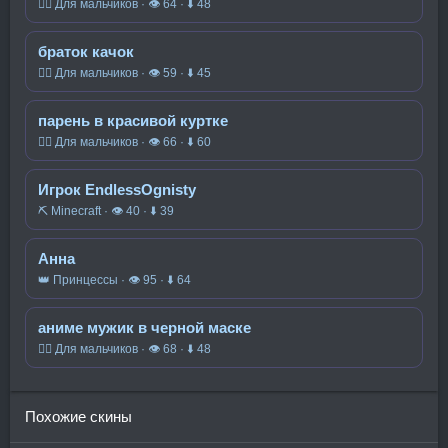
🧍‍♂️ Для мальчиков · 👁 64 · ⬇ 48
браток качок
🧍‍♂️ Для мальчиков · 👁 59 · ⬇ 45
парень в красивой куртке
🧍‍♂️ Для мальчиков · 👁 66 · ⬇ 60
Игрок EndlessOgnisty
⛏️ Minecraft · 👁 40 · ⬇ 39
Анна
👑 Принцессы · 👁 95 · ⬇ 64
аниме мужик в черной маске
🧍‍♂️ Для мальчиков · 👁 68 · ⬇ 48
Похожие скины