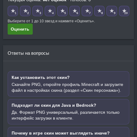
★
★
★
★
★
★
★
★
★
★
1
2
3
4
5
6
7
8
9
10
Выберите от 1 до 10 звезд и нажмите «Оценить».
Оценить
Ответы на вопросы
Как установить этот скин?
Скачайте PNG, откройте профиль Minecraft и загрузите
файл в настройках скина (раздел «Скин персонажа»).
Подходит ли скин для Java и Bedrock?
Да. Формат PNG универсальный, различается только
интерфейс загрузки в клиенте.
Почему в игре скин может выглядеть иначе?