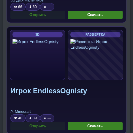
🧍‍♂️ Для мальчиков
👁 66
⬇ 60
★ —
Открыть
Скачать
3D
РАЗВЕРТКА
Игрок EndlessOgnisty
⛏️ Minecraft
👁 40
⬇ 39
★ —
Открыть
Скачать