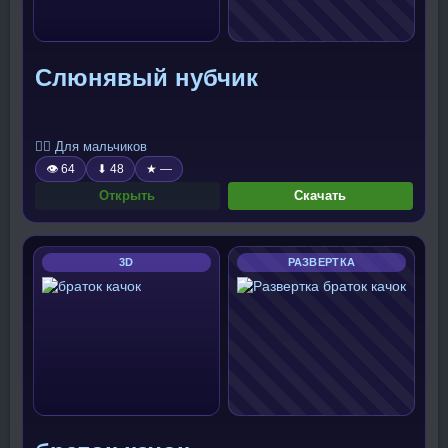
Слюнявый нубчик
🧍‍♂️ Для мальчиков
👁 64
⬇ 48
★ —
Открыть
Скачать
3D
РАЗВЕРТКА