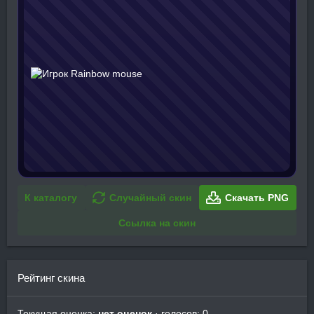
К каталогу
Случайный скин
Скачать PNG
Ссылка на скин
Рейтинг скина
Текущая оценка:
нет оценок
· голосов: 0