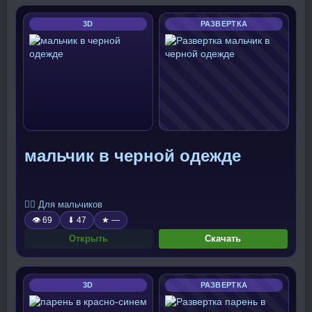
3D
РАЗВЕРТКА
мальчик в черной одежде
🧍‍♂️ Для мальчиков
👁 69
⬇ 47
★ —
Открыть
Скачать
3D
РАЗВЕРТКА