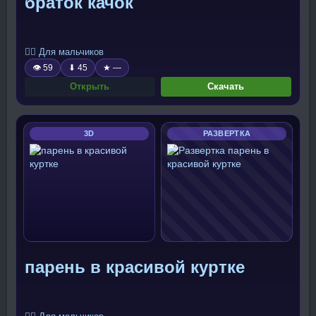
браток качок
🧍‍♂️ Для мальчиков
👁 59
⬇ 45
★ —
Открыть
Скачать
3D
РАЗВЕРТКА
парень в красивой куртке