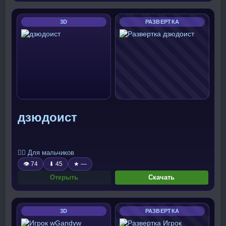
3D
РАЗВЕРТКА
дзюдоист
🧍‍♂️ Для мальчиков
👁 74
⬇ 45
★ —
Открыть
Скачать
3D
РАЗВЕРТКА