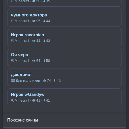
⛏️ Minecraft · 👁 50 · ⬇ 35
чумного доктора
⛏️ Minecraft · 👁 95 · ⬇ 44
Игрок rocorpian
⛏️ Minecraft · 👁 44 · ⬇ 43
Оч черн
⛏️ Minecraft · 👁 64 · ⬇ 50
дзюдоист
🧍‍♂️ Для мальчиков · 👁 74 · ⬇ 45
Игрок wGandyw
⛏️ Minecraft · 👁 41 · ⬇ 41
Похожие скины