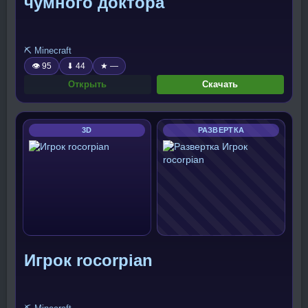
чумного доктора
⛏️ Minecraft
👁 95
⬇ 44
★ —
Открыть
Скачать
3D
РАЗВЕРТКА
Игрок rocorpian