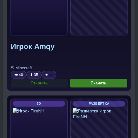
Игрок Amqy
⛏️ Minecraft
👁 40
⬇ 35
★ —
Открыть
Скачать
3D
РАЗВЕРТКА