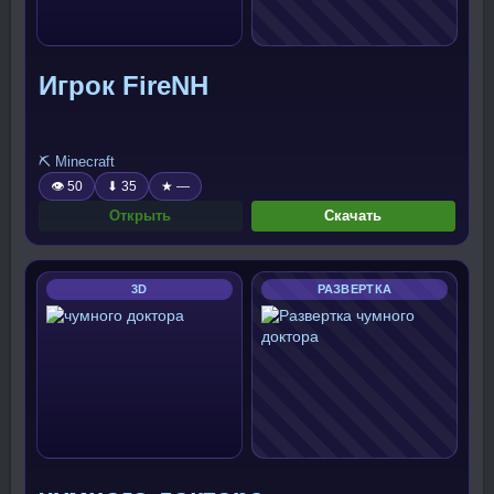
Игрок FireNH
⛏️ Minecraft
👁 50
⬇ 35
★ —
Открыть
Скачать
3D
РАЗВЕРТКА