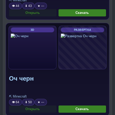
⛏️ Minecraft
👁 44
⬇ 43
★ —
Открыть
Скачать
3D
РАЗВЕРТКА
Оч черн
⛏️ Minecraft
👁 64
⬇ 50
★ —
Открыть
Скачать