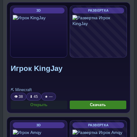
3D
РАЗВЕРТКА
Игрок KingJay
⛏️ Minecraft
👁 38
⬇ 45
★ —
Открыть
Скачать
3D
РАЗВЕРТКА