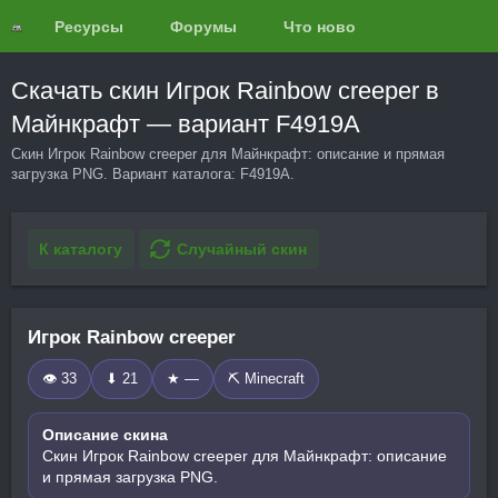
Ресурсы
Форумы
Что нового?
Обзоры
Скачать скин Игрок Rainbow creeper в
Майнкрафт — вариант F4919A
Скин Игрок Rainbow creeper для Майнкрафт: описание и прямая
загрузка PNG. Вариант каталога: F4919A.
К каталогу
Случайный скин
Игрок Rainbow creeper
👁 33
⬇ 21
★ —
⛏️ Minecraft
Описание скина
Скин Игрок Rainbow creeper для Майнкрафт: описание
и прямая загрузка PNG.