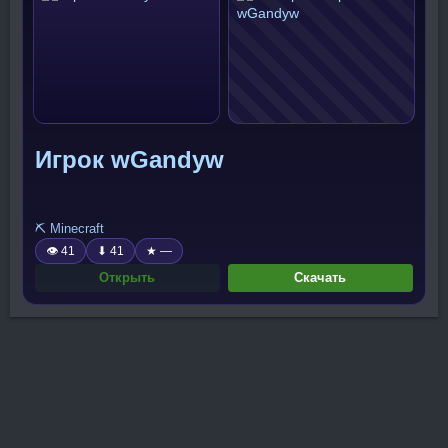
Игрок wGandyw
⛏️ Minecraft
👁 41
⬇ 41
★ —
Открыть
Скачать