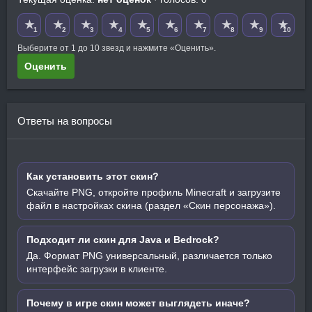
★
★
★
★
★
★
★
★
★
★
1
2
3
4
5
6
7
8
9
10
Выберите от 1 до 10 звезд и нажмите «Оценить».
Оценить
Ответы на вопросы
Как установить этот скин?
Скачайте PNG, откройте профиль Minecraft и загрузите
файл в настройках скина (раздел «Скин персонажа»).
Подходит ли скин для Java и Bedrock?
Да. Формат PNG универсальный, различается только
интерфейс загрузки в клиенте.
Почему в игре скин может выглядеть иначе?