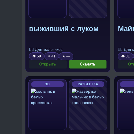
выживший с луком
Май
🧍‍♂️ Для мальчиков
🧍‍♂️ Для
👁 59
⬇ 41
★ —
👁 31
Открыть
Скачать
От
3D
РАЗВЕРТКА