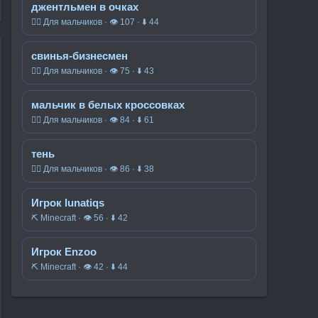
джентльмен в очках
🧍‍♂️ Для мальчиков · 👁 107 · ⬇ 44
свинья-бизнесмен
🧍‍♂️ Для мальчиков · 👁 75 · ⬇ 43
мальчик в белых кроссовках
🧍‍♂️ Для мальчиков · 👁 84 · ⬇ 61
тень
🧍‍♂️ Для мальчиков · 👁 86 · ⬇ 38
Игрок lunatiqs
⛏️ Minecraft · 👁 56 · ⬇ 42
Игрок Enzoo
⛏️ Minecraft · 👁 42 · ⬇ 44