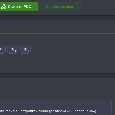
Скачать PNG
Ссылка на скин
★
★
★
8
9
10
ите файл в настройках скина (раздел «Скин персонажа»).