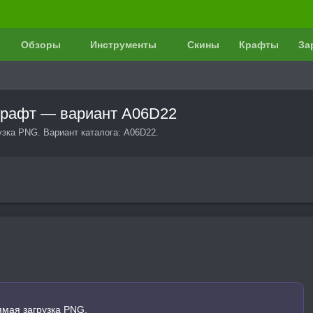
Обзоры
Инструменты
Скины
Крафты
За
нкрафт — вариант A06D22
узка PNG. Вариант каталога: A06D22.
ямая загрузка PNG.