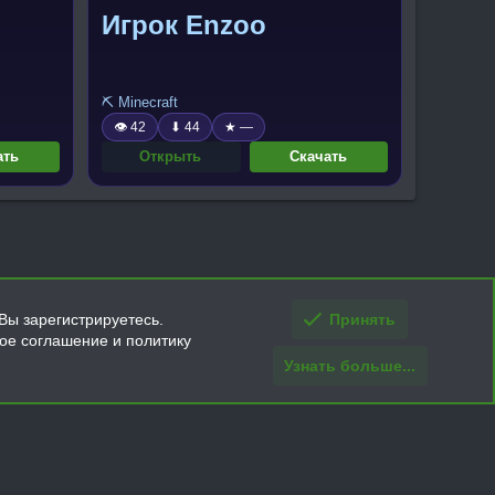
Игрок Enzoo
⛏️ Minecraft
👁 42
⬇ 44
★ —
ать
Открыть
Скачать
Вы зарегистрируетесь.
Принять
кое соглашение и политику
Узнать больше...
ти и условия покупки/возврата
Помощь
Главная
R
S
S