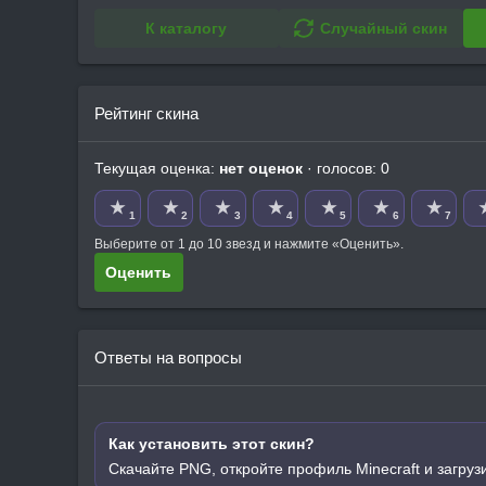
К каталогу
Случайный скин
Рейтинг скина
Текущая оценка:
нет оценок
· голосов: 0
★
★
★
★
★
★
★
1
2
3
4
5
6
7
Выберите от 1 до 10 звезд и нажмите «Оценить».
Оценить
Ответы на вопросы
Как установить этот скин?
Скачайте PNG, откройте профиль Minecraft и загруз