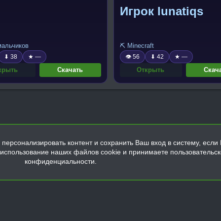
ь
Игрок lunatiqs
 мальчиков
⛏️ Minecraft
⬇ 38
★ —
👁 56
⬇ 42
★ —
крыть
Скачать
Открыть
Скач
персонализировать контент и сохранить Ваш вход в систему, если 
а использование наших файлов cookie и принимаете пользовательс
конфиденциальности.
Обратная связь
Условия и правила
Политика конфиденциальнос