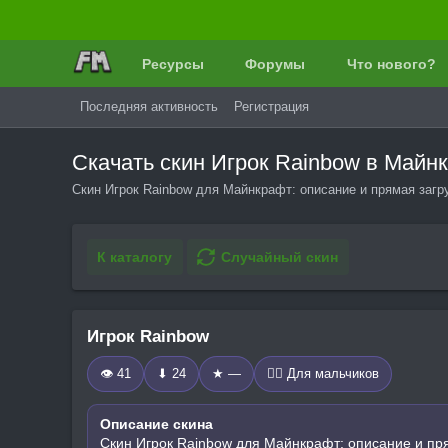
Ресурсы
Форумы
Что нового?
Последняя активность
Регистрация
Скачать скин Игрок Rainbow в Май
Скин Игрок Rainbow для Майнкрафт: описание и прямая загр
К каталогу
Случайный скин
Игрок Rainbow
👁 41
⬇ 24
★ —
🧍‍♂️ Для мальчиков
Описание скина
Скин Игрок Rainbow для Майнкрафт: описание и пр