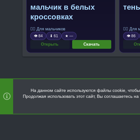
мальчик в белых
тен
кроссовках
🧍‍♂️ Для мальчиков
🧍‍♂️ Для
👁 84
⬇ 61
★ —
👁 86
Открыть
Скачать
От
На данном сайте используются файлы cookie, чтобы 
Продолжая использовать этот сайт, Вы соглашаетесь н