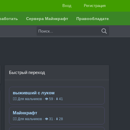
Вход
Регистрация
работать
Сервера Майнкрафт
Правообладателям
Быстрый переход
выживший с луком
🧍‍♂️ Для мальчиков · 👁 59 · ⬇ 41
Майнкрафт
🧍‍♂️ Для мальчиков · 👁 31 · ⬇ 28