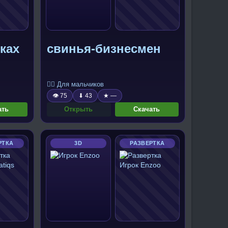
ках
свинья-бизнесмен
🧍‍♂️ Для мальчиков
👁 75
⬇ 43
★ —
ать
Открыть
Скачать
РТКА
3D
РАЗВЕРТКА