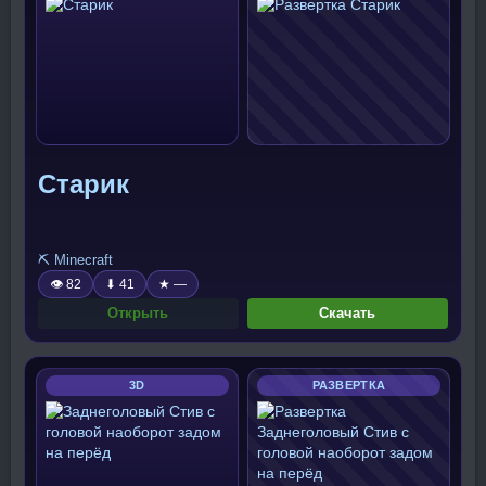
Старик
⛏️ Minecraft
👁 82
⬇ 41
★ —
Открыть
Скачать
3D
РАЗВЕРТКА