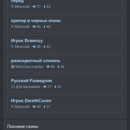
перёд
⛏️ Minecraft · 👁 77 · ⬇ 53
крипер в черных очках
⛏️ Minecraft · 👁 56 · ⬇ 46
Игрок Brawnzy
⛏️ Minecraft · 👁 38 · ⬇ 42
разноцветный слизень
👾 Монстры и мобы · 👁 88 · ⬇ 46
Русский Разведчик
🧍‍♂️ Для мальчиков · 👁 77 · ⬇ 42
Игрок DerethCoven
⛏️ Minecraft · 👁 39 · ⬇ 37
Похожие скины