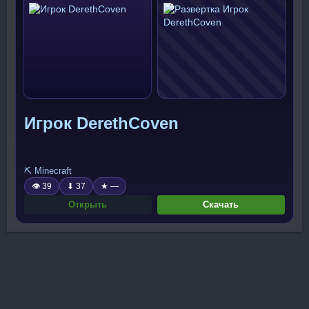
Игрок DerethCoven
⛏️ Minecraft
👁 39
⬇ 37
★ —
Открыть
Скачать