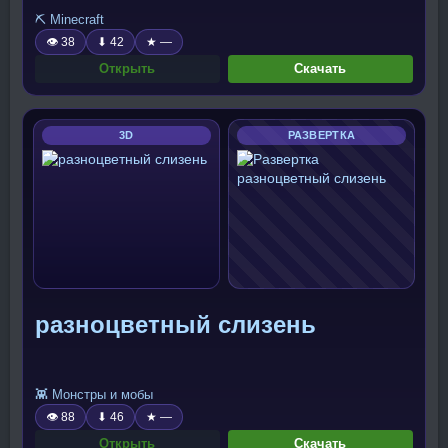
⛏️ Minecraft
👁 38
⬇ 42
★ —
Открыть
Скачать
3D
РАЗВЕРТКА
разноцветный слизень
👾 Монстры и мобы
👁 88
⬇ 46
★ —
Открыть
Скачать