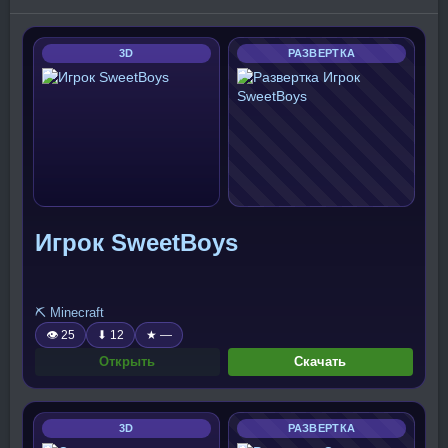
3D
РАЗВЕРТКА
Игрок SweetBoys
⛏️ Minecraft
👁 25
⬇ 12
★ —
Открыть
Скачать
3D
РАЗВЕРТКА