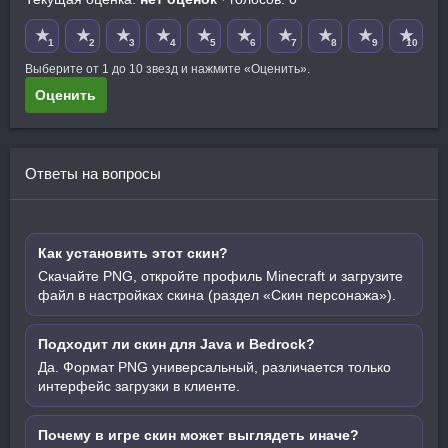
★
★
★
★
★
★
★
★
★
★
1
2
3
4
5
6
7
8
9
10
Выберите от 1 до 10 звезд и нажмите «Оценить».
Оценить
Ответы на вопросы
Как установить этот скин?
Скачайте PNG, откройте профиль Minecraft и загрузите
файл в настройках скина (раздел «Скин персонажа»).
Подходит ли скин для Java и Bedrock?
Да. Формат PNG универсальный, различается только
интерфейс загрузки в клиенте.
Почему в игре скин может выглядеть иначе?