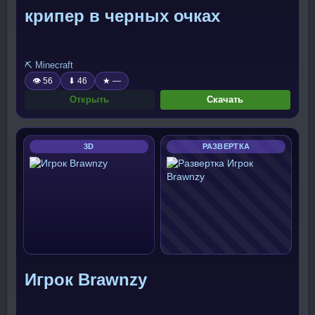
крипер в черных очках
⛏️ Minecraft
👁 56
⬇ 46
★ —
Открыть
Скачать
3D
РАЗВЕРТКА
Игрок Brawnzy