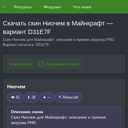
Ресурсы
Форумы
Что нового?
Обзоры
Скачать скин Ниочем в Майнкрафт —
вариант D31E7F
Скин Ниочем для Майнкрафт: описание и прямая загрузка PNG.
Вариант каталога: D31E7F.
К каталогу
Случайный скин
Ниочем
👁 42
⬇ 28
★ —
⛏️ Minecraft
Описание скина
Скин Ниочем для Майнкрафт: описание и прямая
загрузка PNG.