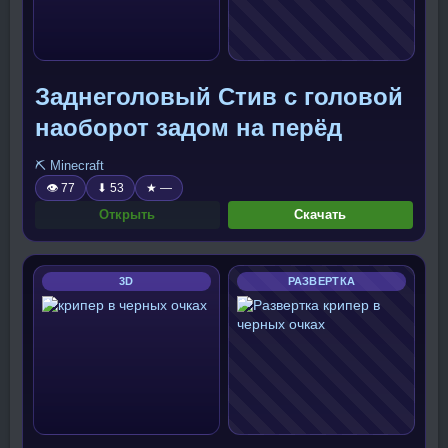
Заднеголовый Стив с головой
наоборот задом на перёд
⛏️ Minecraft
👁 77
⬇ 53
★ —
Открыть
Скачать
3D
РАЗВЕРТКА