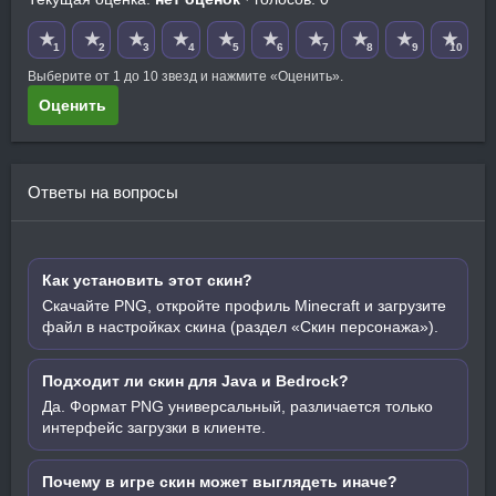
★
★
★
★
★
★
★
★
★
★
1
2
3
4
5
6
7
8
9
10
Выберите от 1 до 10 звезд и нажмите «Оценить».
Оценить
Ответы на вопросы
Как установить этот скин?
Скачайте PNG, откройте профиль Minecraft и загрузите
файл в настройках скина (раздел «Скин персонажа»).
Подходит ли скин для Java и Bedrock?
Да. Формат PNG универсальный, различается только
интерфейс загрузки в клиенте.
Почему в игре скин может выглядеть иначе?