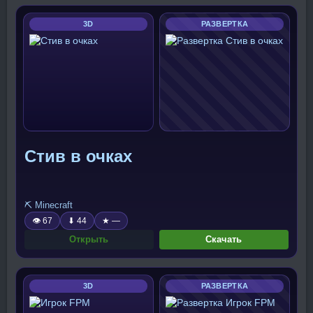
3D
РАЗВЕРТКА
Стив в очках
⛏️ Minecraft
👁 67
⬇ 44
★ —
Открыть
Скачать
3D
РАЗВЕРТКА