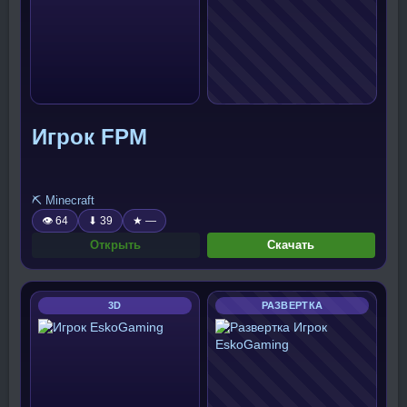
Игрок FPM
⛏️ Minecraft
👁 64
⬇ 39
★ —
Открыть
Скачать
3D
РАЗВЕРТКА