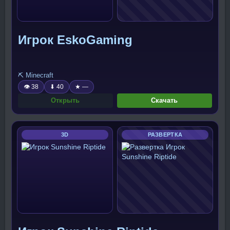
Игрок EskoGaming
⛏️ Minecraft
👁 38
⬇ 40
★ —
Открыть
Скачать
3D
РАЗВЕРТКА