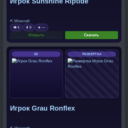
Игрок Sunshine Riptide
⛏️ Minecraft
👁 4
⬇ 9
★ —
Открыть
Скачать
3D
РАЗВЕРТКА
Игрок Grau Ronflex