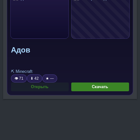
Адов
⛏️ Minecraft
👁 71
⬇ 42
★ —
Открыть
Скачать