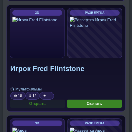
3D
РАЗВЕРТКА
Игрок Fred Flintstone
📺 Мультфильмы
👁 18
⬇ 12
★ —
Открыть
Скачать
3D
РАЗВЕРТКА