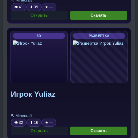
⛏️ Minecraft
👁 41
⬇ 39
★ —
Открыть
Скачать
3D
РАЗВЕРТКА
Игрок Yuliaz
⛏️ Minecraft
👁 32
⬇ 16
★ —
Открыть
Скачать