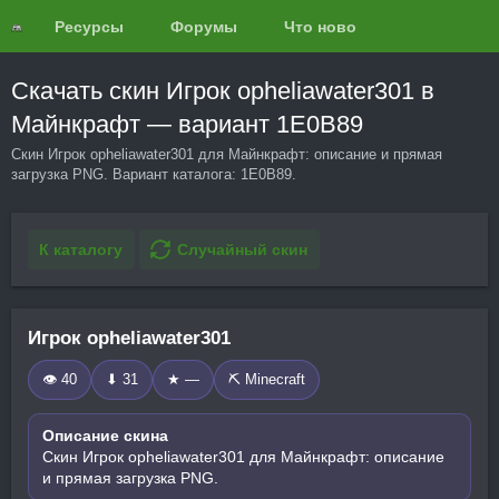
Ресурсы
Форумы
Что нового?
Обзоры
Скачать скин Игрок opheliawater301 в
Майнкрафт — вариант 1E0B89
Скин Игрок opheliawater301 для Майнкрафт: описание и прямая
загрузка PNG. Вариант каталога: 1E0B89.
К каталогу
Случайный скин
Игрок opheliawater301
👁 40
⬇ 31
★ —
⛏️ Minecraft
Описание скина
Скин Игрок opheliawater301 для Майнкрафт: описание
и прямая загрузка PNG.