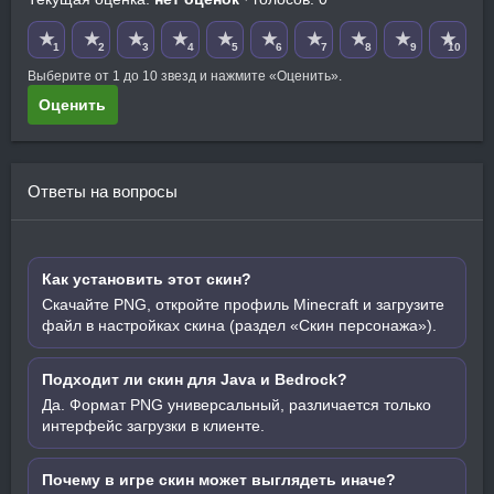
★
★
★
★
★
★
★
★
★
★
1
2
3
4
5
6
7
8
9
10
Выберите от 1 до 10 звезд и нажмите «Оценить».
Оценить
Ответы на вопросы
Как установить этот скин?
Скачайте PNG, откройте профиль Minecraft и загрузите
файл в настройках скина (раздел «Скин персонажа»).
Подходит ли скин для Java и Bedrock?
Да. Формат PNG универсальный, различается только
интерфейс загрузки в клиенте.
Почему в игре скин может выглядеть иначе?