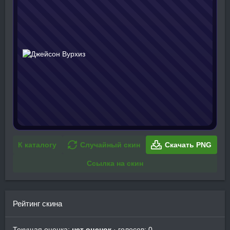
К каталогу
Случайный скин
Скачать PNG
Ссылка на скин
Рейтинг скина
Текущая оценка:
нет оценок
· голосов: 0