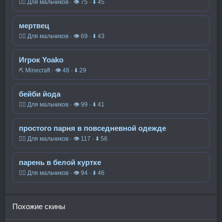
🧍‍♂️ Для мальчиков · 👁 75 · ⬇ 45
мертвец
🧍‍♂️ Для мальчиков · 👁 69 · ⬇ 43
Игрок Yoako
⛏️ Minecraft · 👁 48 · ⬇ 29
бейби йода
🧍‍♂️ Для мальчиков · 👁 99 · ⬇ 41
простого парня в повседневной одежде
🧍‍♂️ Для мальчиков · 👁 117 · ⬇ 56
парень в белой куртке
🧍‍♂️ Для мальчиков · 👁 94 · ⬇ 46
Похожие скины