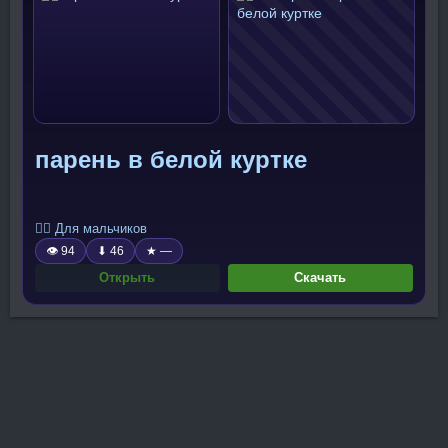
парень в белой куртке
🧍‍♂️ Для мальчиков
👁 94
⬇ 46
★ —
Открыть
Скачать