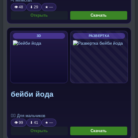
⛏️ Minecraft
👁 48
⬇ 29
★ —
Открыть
Скачать
3D
РАЗВЕРТКА
бейби йода
🧍‍♂️ Для мальчиков
👁 99
⬇ 41
★ —
Открыть
Скачать