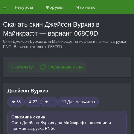
Ресурсы
Форумы
Что нового?
Обзоры
Скачать скин Джейсон Вурхиз в
Майнкрафт — вариант 068C9D
Скин Джейсон Вурхиз для Майнкрафт: описание и прямая загрузка
PNG. Вариант каталога: 068C9D.
К каталогу
Случайный скин
Джейсон Вурхиз
👁 55
⬇ 27
★ —
🧍‍♂️ Для мальчиков
Описание скина
Скин Джейсон Вурхиз для Майнкрафт: описание и
прямая загрузка PNG.