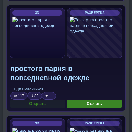
3D
РАЗВЕРТКА
простого парня в
повседневной одежде
🧍‍♂️ Для мальчиков
👁 117
⬇ 56
★ —
Открыть
Скачать
3D
РАЗВЕРТКА