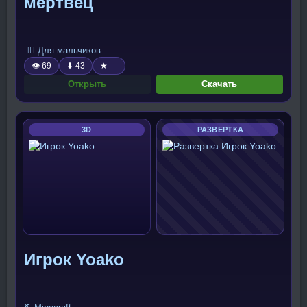
мертвец
🧍‍♂️ Для мальчиков
👁 69
⬇ 43
★ —
Открыть
Скачать
3D
РАЗВЕРТКА
Игрок Yoako