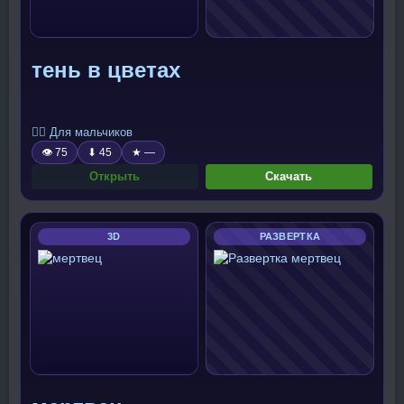
тень в цветах
🧍‍♂️ Для мальчиков
👁 75
⬇ 45
★ —
Открыть
Скачать
3D
РАЗВЕРТКА