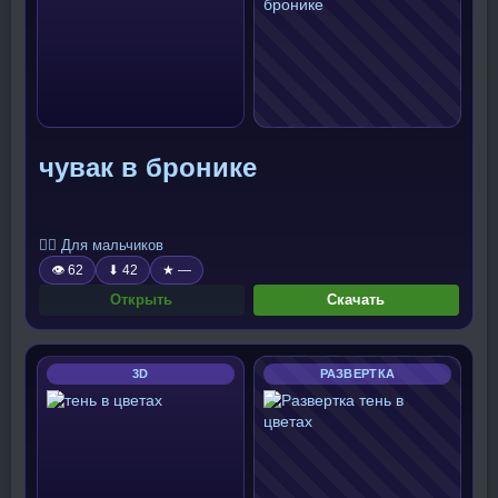
чувак в бронике
🧍‍♂️ Для мальчиков
👁 62
⬇ 42
★ —
Открыть
Скачать
3D
РАЗВЕРТКА