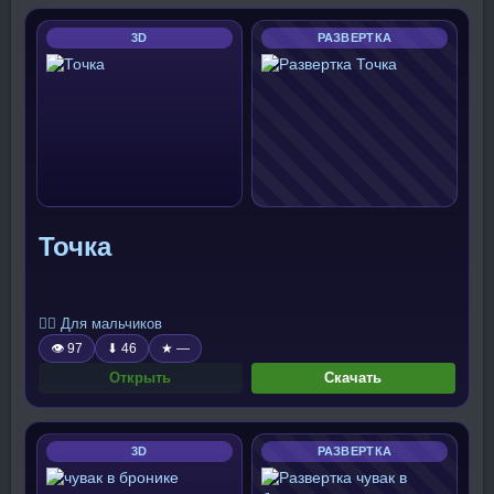
3D
РАЗВЕРТКА
Точка
🧍‍♂️ Для мальчиков
👁 97
⬇ 46
★ —
Открыть
Скачать
3D
РАЗВЕРТКА