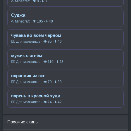
⛏️ Minecraft · 👁 8 · ⬇ 3
Суджа
⛏️ Minecraft · 👁 105 · ⬇ 40
чувака во всём чёрном
🧍‍♂️ Для мальчиков · 👁 85 · ⬇ 46
мужик с огнём
🧍‍♂️ Для мальчиков · 👁 110 · ⬇ 43
охранник из скп
🧍‍♂️ Для мальчиков · 👁 79 · ⬇ 39
парень в красной худи
🧍‍♂️ Для мальчиков · 👁 74 · ⬇ 42
Похожие скины