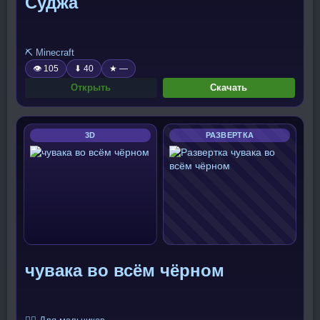
Суджа
⛏️ Minecraft
👁 105
⬇ 40
★ —
Открыть
Скачать
3D
РАЗВЕРТКА
чувака во всём чёрном