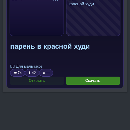
парень в красной худи
🧍‍♂️ Для мальчиков
👁 74
⬇ 42
★ —
Открыть
Скачать