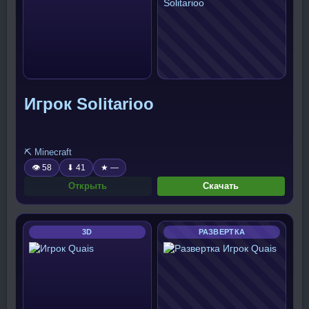
Игрок Solitarioo
⛏️ Minecraft
👁 58
⬇ 41
★ —
Открыть
Скачать
3D
РАЗВЕРТКА