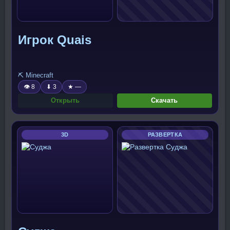
Игрок Quais
⛏️ Minecraft
👁 8
⬇ 3
★ —
Открыть
Скачать
3D
РАЗВЕРТКА