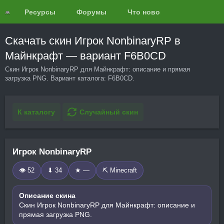
Ресурсы
Форумы
Что нового?
Обзоры
Скачать скин Игрок NonbinaryRP в
Майнкрафт — вариант F6B0CD
Скин Игрок NonbinaryRP для Майнкрафт: описание и прямая
загрузка PNG. Вариант каталога: F6B0CD.
К каталогу
Случайный скин
Игрок NonbinaryRP
👁 52
⬇ 34
★ —
⛏️ Minecraft
Описание скина
Скин Игрок NonbinaryRP для Майнкрафт: описание и
прямая загрузка PNG.