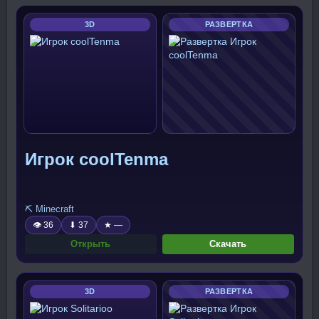
3D
РАЗВЕРТКА
Игрок coolTenma
⛏️ Minecraft
👁 36
⬇ 37
★ —
Открыть
Скачать
3D
РАЗВЕРТКА