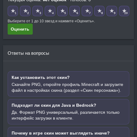
★
★
★
★
★
★
★
★
★
★
1
2
3
4
5
6
7
8
9
10
Выберите от 1 до 10 звезд и нажмите «Оценить».
Оценить
Ответы на вопросы
Как установить этот скин?
Скачайте PNG, откройте профиль Minecraft и загрузите
файл в настройках скина (раздел «Скин персонажа»).
Подходит ли скин для Java и Bedrock?
Да. Формат PNG универсальный, различается только
интерфейс загрузки в клиенте.
Почему в игре скин может выглядеть иначе?