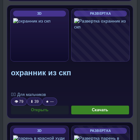
3D
РАЗВЕРТКА
охранник из скп
🧍‍♂️ Для мальчиков
👁 79
⬇ 39
★ —
Открыть
Скачать
3D
РАЗВЕРТКА