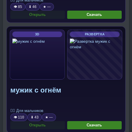
🧍‍♂️ Для мальчиков
👁 85
⬇ 46
★ —
Открыть
Скачать
3D
РАЗВЕРТКА
мужик с огнём
🧍‍♂️ Для мальчиков
👁 110
⬇ 43
★ —
Открыть
Скачать