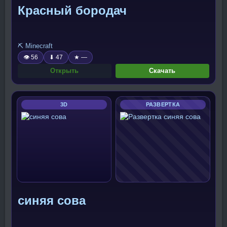
Красный бородач
⛏️ Minecraft
👁 56
⬇ 47
★ —
Открыть
Скачать
3D
РАЗВЕРТКА
синяя сова