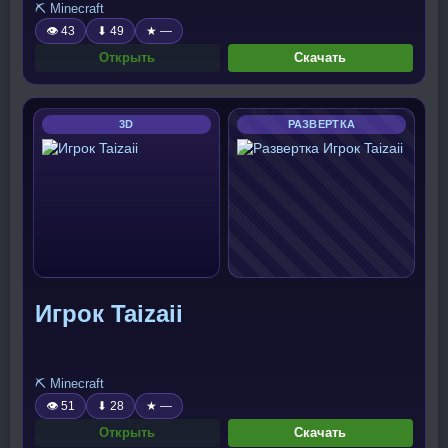
⛏️ Minecraft
👁 43
⬇ 49
★ —
Открыть
Скачать
3D
РАЗВЕРТКА
Игрок Taizaii
⛏️ Minecraft
👁 51
⬇ 28
★ —
Открыть
Скачать