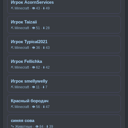
Игрок AcornServices
⛏️ Minecraft · 👁 43 · ⬇ 49
Игрок Taizaii
⛏️ Minecraft · 👁 51 · ⬇ 28
Игрок Typical2021
⛏️ Minecraft · 👁 36 · ⬇ 43
Игрок Fellichka
⛏️ Minecraft · 👁 62 · ⬇ 42
Игрок smellywelly
⛏️ Minecraft · 👁 11 · ⬇ 7
Красный бородач
⛏️ Minecraft · 👁 56 · ⬇ 47
синяя сова
🐾 Животные · 👁 84 · ⬇ 39