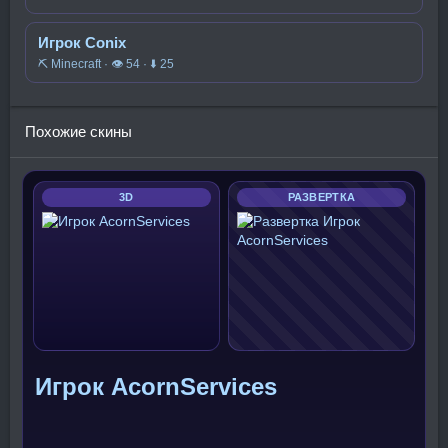
Игрок Conix
⛏️ Minecraft · 👁 54 · ⬇ 25
Похожие скины
3D
РАЗВЕРТКА
Игрок AcornServices