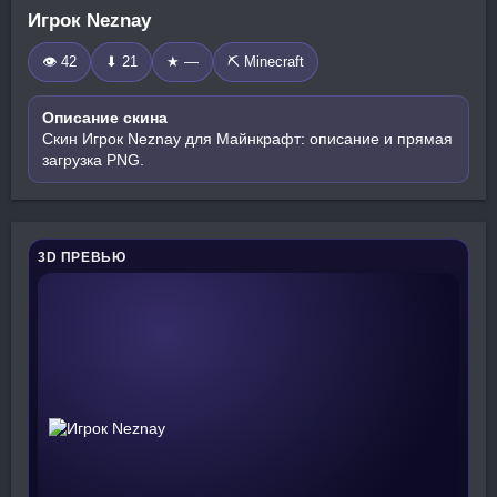
Игрок Neznay
👁 42
⬇ 21
★ —
⛏️ Minecraft
Описание скина
Скин Игрок Neznay для Майнкрафт: описание и прямая
загрузка PNG.
3D ПРЕВЬЮ