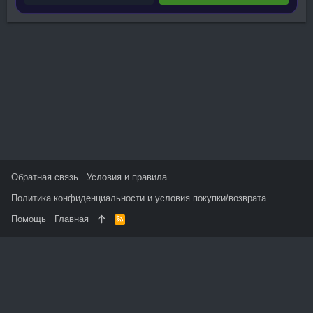
Обратная связь
Условия и правила
Политика конфиденциальности и условия покупки/возврата
Помощь
Главная
R
S
S
На данном сайте используются файлы cookie, чтобы
персонализировать контент и сохранить Ваш вход в систему,
если Вы зарегистрируетесь.
Продолжая использовать этот сайт, Вы соглашаетесь на
использование наших файлов cookie и принимаете
пользовательское соглашение и политику конфиденциальности.