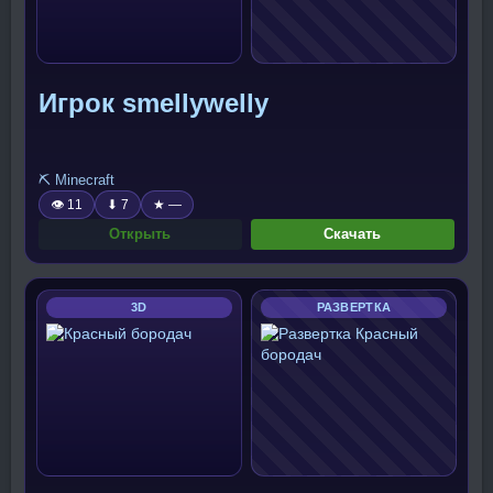
Игрок smellywelly
⛏️ Minecraft
👁 11
⬇ 7
★ —
Открыть
Скачать
3D
РАЗВЕРТКА