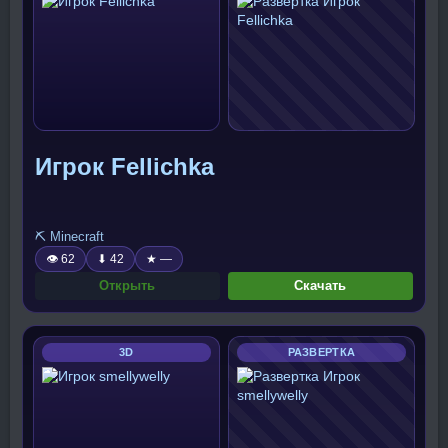
Игрок Fellichka
⛏️ Minecraft
👁 62
⬇ 42
★ —
Открыть
Скачать
3D
РАЗВЕРТКА