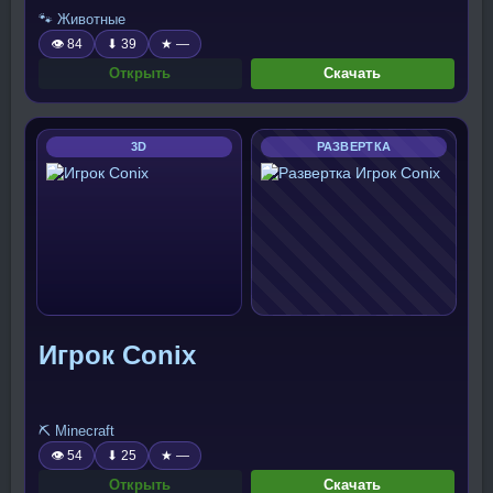
🐾 Животные
👁 84
⬇ 39
★ —
Открыть
Скачать
3D
РАЗВЕРТКА
Игрок Conix
⛏️ Minecraft
👁 54
⬇ 25
★ —
Открыть
Скачать