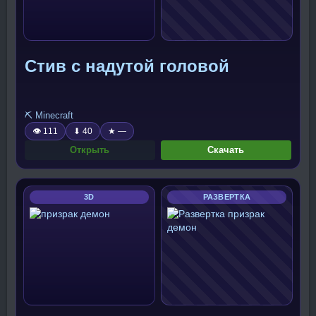
Стив с надутой головой
⛏️ Minecraft
👁 111
⬇ 40
★ —
Открыть
Скачать
3D
РАЗВЕРТКА