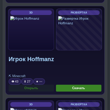
3D
РАЗВЕРТКА
Игрок Hoffmanz
⛏️ Minecraft
👁 43
⬇ 27
★ —
Открыть
Скачать
3D
РАЗВЕРТКА