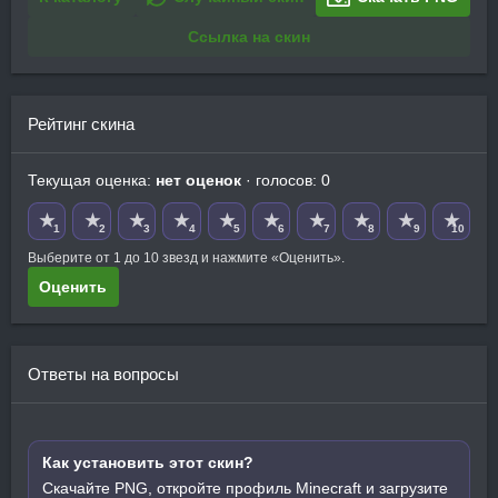
Ссылка на скин
Рейтинг скина
Текущая оценка:
нет оценок
· голосов: 0
★
★
★
★
★
★
★
★
★
★
1
2
3
4
5
6
7
8
9
10
Выберите от 1 до 10 звезд и нажмите «Оценить».
Оценить
Ответы на вопросы
Как установить этот скин?
Скачайте PNG, откройте профиль Minecraft и загрузите