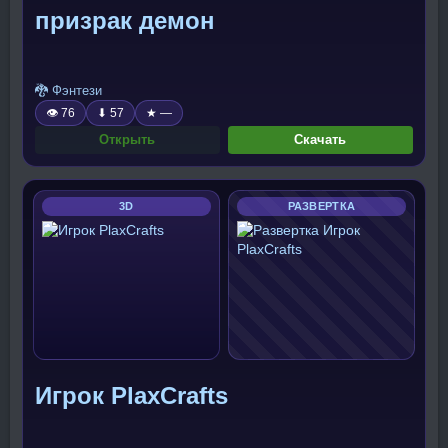
призрак демон
🐉 Фэнтези
👁 76
⬇ 57
★ —
Открыть
Скачать
3D
РАЗВЕРТКА
Игрок PlaxCrafts