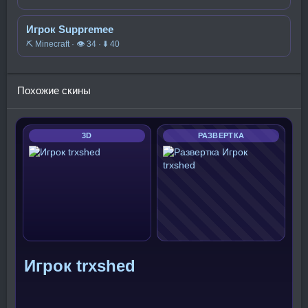
Игрок Suppremee
⛏️ Minecraft · 👁 34 · ⬇ 40
Похожие скины
3D
РАЗВЕРТКА
Игрок trxshed