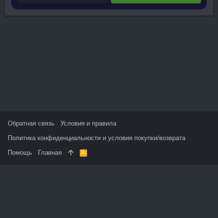
Обратная связь
Условия и правила
Политика конфиденциальности и условия покупки/возврата
Помощь
Главная
R
S
S
На данном сайте используются файлы cookie, чтобы
персонализировать контент и сохранить Ваш вход в систему,
если Вы зарегистрируетесь.
Продолжая использовать этот сайт, Вы соглашаетесь на
использование наших файлов cookie и принимаете
пользовательское соглашение и политику конфиденциальности.