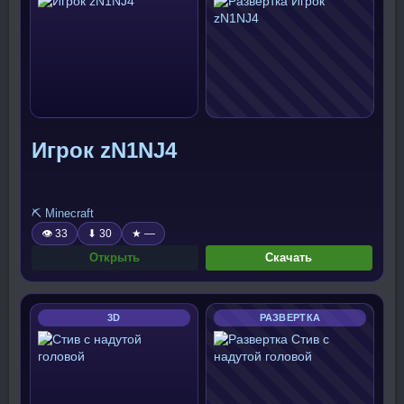
Игрок zN1NJ4
⛏️ Minecraft
👁 33
⬇ 30
★ —
Открыть
Скачать
3D
РАЗВЕРТКА