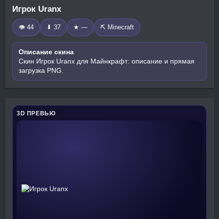
Игрок Uranx
👁 44
⬇ 37
★ —
⛏️ Minecraft
Описание скина
Скин Игрок Uranx для Майнкрафт: описание и прямая
загрузка PNG.
3D ПРЕВЬЮ