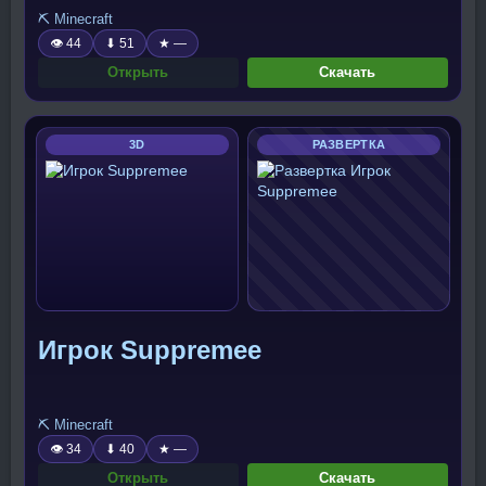
⛏️ Minecraft
👁 44
⬇ 51
★ —
Открыть
Скачать
3D
РАЗВЕРТКА
Игрок Suppremee
⛏️ Minecraft
👁 34
⬇ 40
★ —
Открыть
Скачать