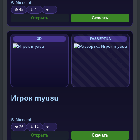
⛏️ Minecraft
👁 45
⬇ 46
★ —
Открыть
Скачать
3D
РАЗВЕРТКА
Игрок myusu
⛏️ Minecraft
👁 26
⬇ 14
★ —
Открыть
Скачать