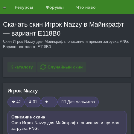
Ресурсы
Форумы
Что нового?
Обзоры
Скачать скин Игрок Nazzy в Майнкрафт
— вариант E118B0
Скин Игрок Nazzy для Майнкрафт: описание и прямая загрузка PNG.
Вариант каталога: E118B0.
К каталогу
Случайный скин
Игрок Nazzy
👁 42
⬇ 31
★ —
🧍‍♂️ Для мальчиков
Описание скина
Скин Игрок Nazzy для Майнкрафт: описание и прямая
загрузка PNG.