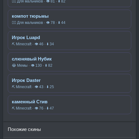
🧍‍♂️ Для мальчиков · 👁 81 · ⬇ 82
компот тюрьмы
🧍‍♂️ Для мальчиков · 👁 78 · ⬇ 44
Игрок Luapd
⛏️ Minecraft · 👁 46 · ⬇ 34
слюнявый Нубик
😂 Мемы · 👁 130 · ⬇ 82
Игрок Daster
⛏️ Minecraft · 👁 43 · ⬇ 25
каменный Стив
⛏️ Minecraft · 👁 76 · ⬇ 47
Похожие скины