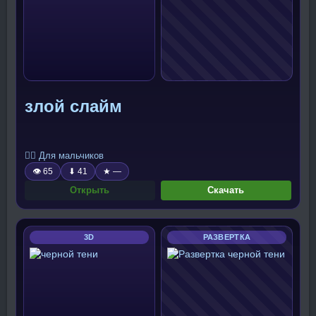
злой слайм
🧍‍♂️ Для мальчиков
👁 65
⬇ 41
★ —
Открыть
Скачать
3D
РАЗВЕРТКА