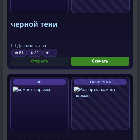
черной тени
🧍‍♂️ Для мальчиков
👁 81
⬇ 82
★ —
Открыть
Скачать
3D
РАЗВЕРТКА