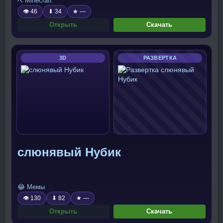
⛏️ Minecraft
👁 46
⬇ 34
★ —
Открыть
Скачать
3D
РАЗВЕРТКА
слюнявый Нубик
😂 Мемы
👁 130
⬇ 82
★ —
Открыть
Скачать