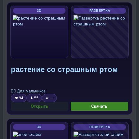
3D
РАЗВЕРТКА
растение со страшным ртом
🧍‍♂️ Для мальчиков
👁 94
⬇ 55
★ —
Открыть
Скачать
3D
РАЗВЕРТКА