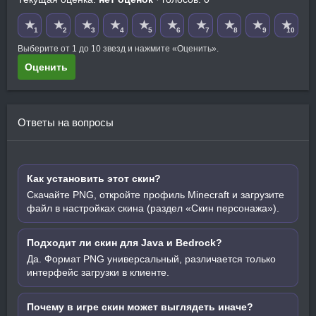
★
★
★
★
★
★
★
★
★
★
1
2
3
4
5
6
7
8
9
10
Выберите от 1 до 10 звезд и нажмите «Оценить».
Оценить
Ответы на вопросы
Как установить этот скин?
Скачайте PNG, откройте профиль Minecraft и загрузите
файл в настройках скина (раздел «Скин персонажа»).
Подходит ли скин для Java и Bedrock?
Да. Формат PNG универсальный, различается только
интерфейс загрузки в клиенте.
Почему в игре скин может выглядеть иначе?