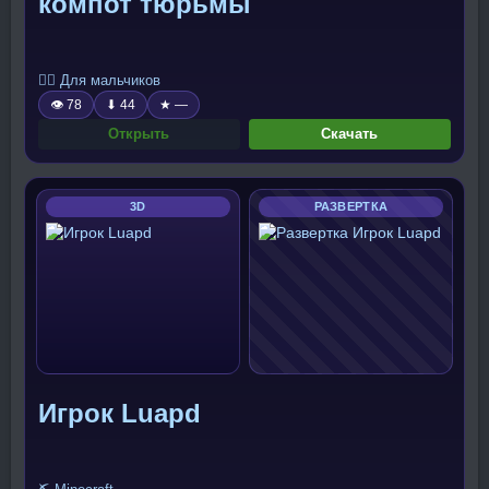
компот тюрьмы
🧍‍♂️ Для мальчиков
👁 78
⬇ 44
★ —
Открыть
Скачать
3D
РАЗВЕРТКА
Игрок Luapd