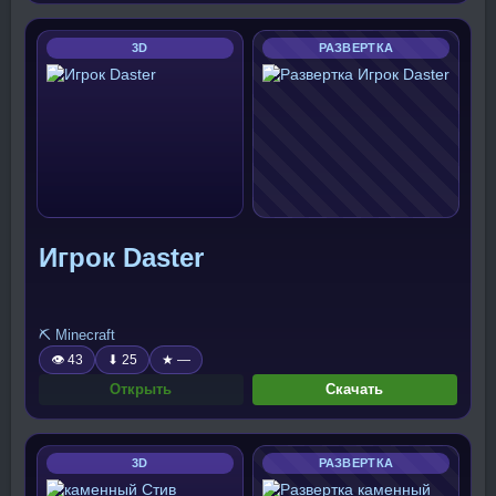
3D
РАЗВЕРТКА
Игрок Daster
⛏️ Minecraft
👁 43
⬇ 25
★ —
Открыть
Скачать
3D
РАЗВЕРТКА