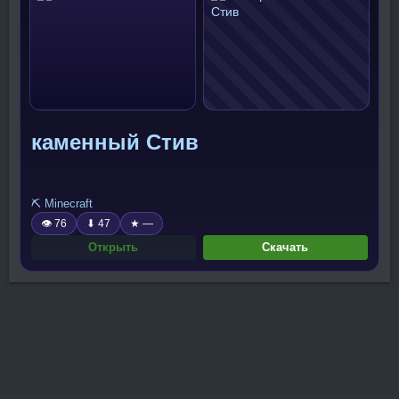
каменный Стив
⛏️ Minecraft
👁 76
⬇ 47
★ —
Открыть
Скачать