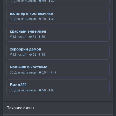
🧍‍♂️ Для мальчиков · 👁 99 · ⬇ 42
вальтер в костюмчике
🧍‍♂️ Для мальчиков · 👁 78 · ⬇ 38
красный эндермен
⛏️ Minecraft · 👁 81 · ⬇ 39
херобрин демон
⛏️ Minecraft · 👁 91 · ⬇ 48
мальчик в костюме
🧍‍♂️ Для мальчиков · 👁 104 · ⬇ 47
Билл222
🧍‍♂️ Для мальчиков · 👁 58 · ⬇ 65
Похожие скины