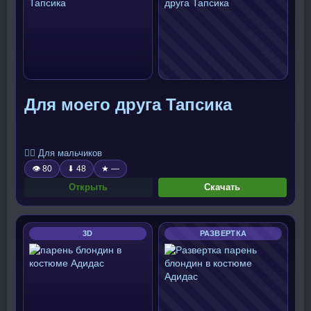
Для моего друга Тапсика
🧍‍♂️ Для мальчиков
👁 80
⬇ 48
★ —
Открыть
Скачать
3D
РАЗВЕРТКА