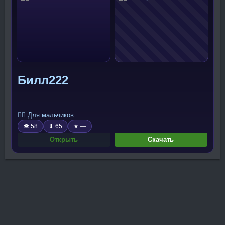
Билл222
🧍‍♂️ Для мальчиков
👁 58
⬇ 65
★ —
Открыть
Скачать