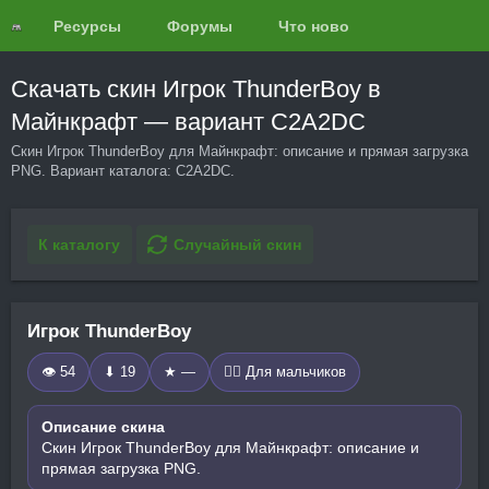
Ресурсы
Форумы
Что нового?
Обзоры
Скачать скин Игрок ThunderBoy в
Майнкрафт — вариант C2A2DC
Скин Игрок ThunderBoy для Майнкрафт: описание и прямая загрузка
PNG. Вариант каталога: C2A2DC.
К каталогу
Случайный скин
Игрок ThunderBoy
👁 54
⬇ 19
★ —
🧍‍♂️ Для мальчиков
Описание скина
Скин Игрок ThunderBoy для Майнкрафт: описание и
прямая загрузка PNG.