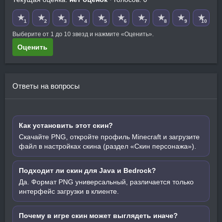
★
★
★
★
★
★
★
★
★
★
1
2
3
4
5
6
7
8
9
10
Выберите от 1 до 10 звезд и нажмите «Оценить».
Оценить
Ответы на вопросы
Как установить этот скин?
Скачайте PNG, откройте профиль Minecraft и загрузите
файл в настройках скина (раздел «Скин персонажа»).
Подходит ли скин для Java и Bedrock?
Да. Формат PNG универсальный, различается только
интерфейс загрузки в клиенте.
Почему в игре скин может выглядеть иначе?