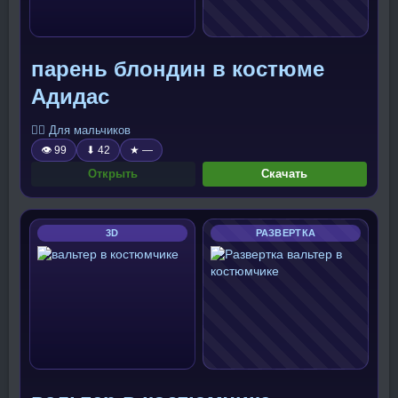
парень блондин в костюме
Адидас
🧍‍♂️ Для мальчиков
👁 99
⬇ 42
★ —
Открыть
Скачать
3D
РАЗВЕРТКА