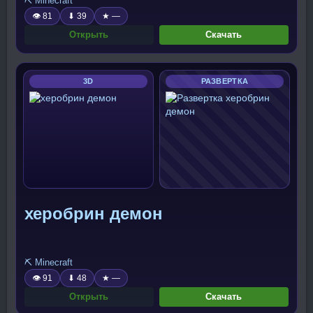
⛏️ Minecraft
👁 81
⬇ 39
★ —
Открыть
Скачать
3D
РАЗВЕРТКА
херобрин демон
⛏️ Minecraft
👁 91
⬇ 48
★ —
Открыть
Скачать