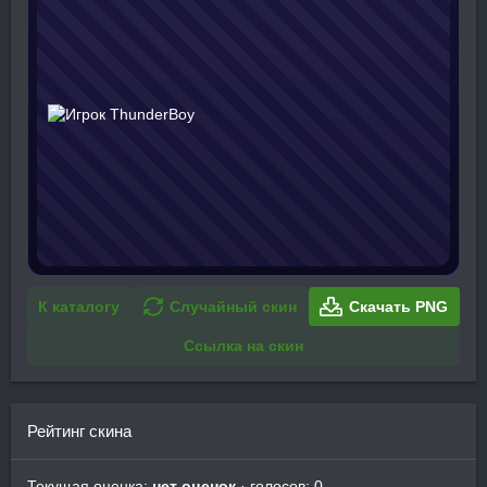
К каталогу
Случайный скин
Скачать PNG
Ссылка на скин
Рейтинг скина
Текущая оценка:
нет оценок
· голосов: 0