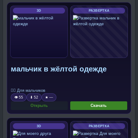
3D
РАЗВЕРТКА
мальчик в жёлтой одежде
🧍‍♂️ Для мальчиков
👁 55
⬇ 52
★ —
Открыть
Скачать
3D
РАЗВЕРТКА