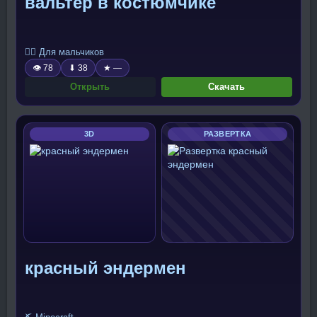
вальтер в костюмчике
🧍‍♂️ Для мальчиков
👁 78
⬇ 38
★ —
Открыть
Скачать
3D
РАЗВЕРТКА
красный эндермен