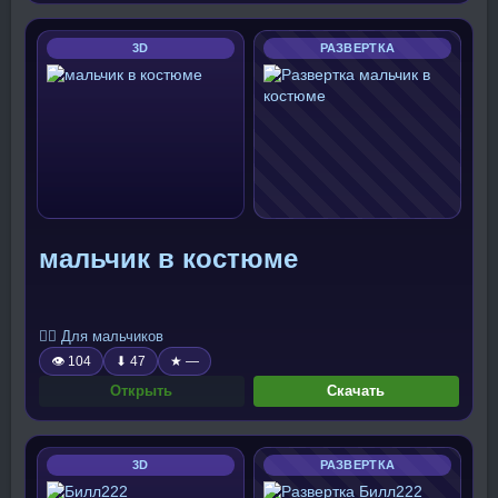
3D
РАЗВЕРТКА
мальчик в костюме
🧍‍♂️ Для мальчиков
👁 104
⬇ 47
★ —
Открыть
Скачать
3D
РАЗВЕРТКА