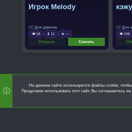
Игрок Melody
кэжу
🧍‍♀️ Для девочек
🧍‍♂️ Для
👁 18
⬇ 11
★ —
👁 106
Открыть
Скачать
От
На данном сайте используются файлы cookie, чтобы 
Продолжая использовать этот сайт, Вы соглашаетесь н