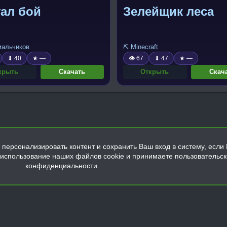
ал бой
Зелейщик леса
 мальчиков
⛏️ Minecraft
⬇ 40
★ —
👁 67
⬇ 47
★ —
крыть
Скачать
Открыть
Скач
персонализировать контент и сохранить Ваш вход в систему, если 
а использование наших файлов cookie и принимаете пользовательс
конфиденциальности.
Обратная связь
Условия и правила
Политика конфиденциальнос