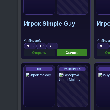
Игрок Simple Guy
Игро
⛏️ Minecraft
⛏️ Minecr
👁 15
⬇ 7
★ —
👁 19
Открыть
Скачать
От
3D
РАЗВЕРТКА