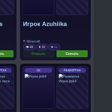
s
Игрок Azuhiika
⛏️ Minecraft
👁 49
⬇ 32
★ —
ать
Открыть
Скачать
РТКА
3D
РАЗВЕРТКА