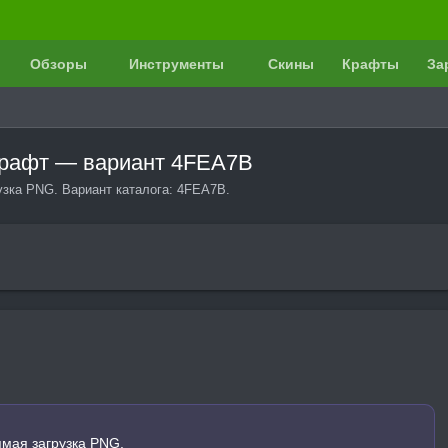
Обзоры
Инструменты
Скины
Крафты
За
крафт — вариант 4FEA7B
зка PNG. Вариант каталога: 4FEA7B.
мая загрузка PNG.