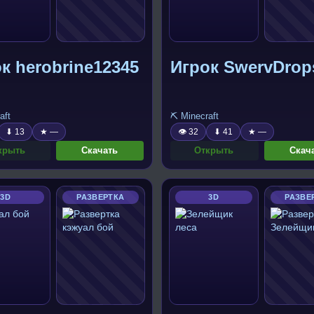
к herobrine12345
Игрок SwervDrop
aft
⛏️ Minecraft
⬇ 13
★ —
👁 32
⬇ 41
★ —
крыть
Скачать
Открыть
Скач
3D
РАЗВЕРТКА
3D
РАЗВЕ