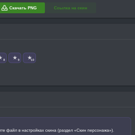
Скачать PNG
Ссылка на скин
★
★
★
8
9
10
ите файл в настройках скина (раздел «Скин персонажа»).