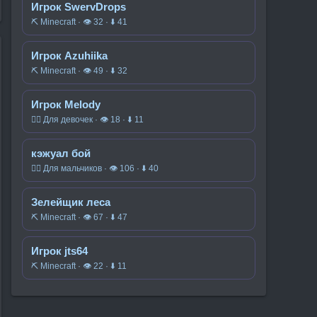
Игрок SwervDrops
⛏️ Minecraft · 👁 32 · ⬇ 41
Игрок Azuhiika
⛏️ Minecraft · 👁 49 · ⬇ 32
Игрок Melody
🧍‍♀️ Для девочек · 👁 18 · ⬇ 11
кэжуал бой
🧍‍♂️ Для мальчиков · 👁 106 · ⬇ 40
Зелейщик леса
⛏️ Minecraft · 👁 67 · ⬇ 47
Игрок jts64
⛏️ Minecraft · 👁 22 · ⬇ 11