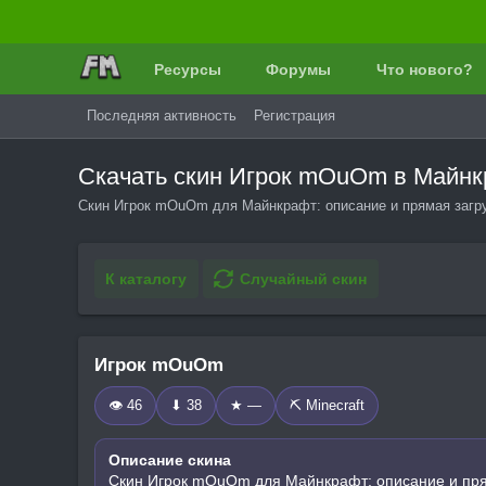
Ресурсы
Форумы
Что нового?
Последняя активность
Регистрация
Скачать скин Игрок mOuOm в Майн
Скин Игрок mOuOm для Майнкрафт: описание и прямая загру
К каталогу
Случайный скин
Игрок mOuOm
👁 46
⬇ 38
★ —
⛏️ Minecraft
Описание скина
Скин Игрок mOuOm для Майнкрафт: описание и пря