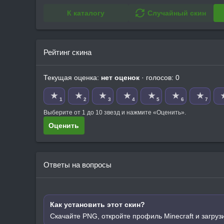
К каталогу
Случайный скин
Рейтинг скина
Текущая оценка:
нет оценок
· голосов: 0
★
★
★
★
★
★
★
1
2
3
4
5
6
7
Выберите от 1 до 10 звезд и нажмите «Оценить».
Оценить
Ответы на вопросы
Как установить этот скин?
Скачайте PNG, откройте профиль Minecraft и загруз