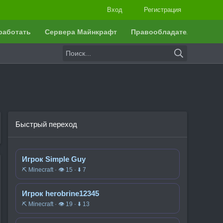
Вход
Регистрация
работать
Сервера Майнкрафт
Правообладателям
Быстрый переход
Игрок Simple Guy
⛏️ Minecraft · 👁 15 · ⬇ 7
Игрок herobrine12345
⛏️ Minecraft · 👁 19 · ⬇ 13