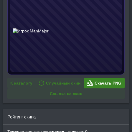
К каталогу
Случайный скин
Скачать PNG
Ссылка на скин
Рейтинг скина
Текущая оценка:
нет оценок
· голосов: 0