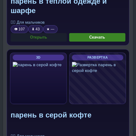
парень в тёплой одежде и
шарфе
🧍‍♂️ Для мальчиков
👁 107
⬇ 43
★ —
Открыть
Скачать
3D
РАЗВЕРТКА
парень в серой кофте