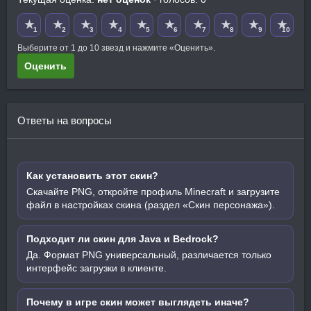
★
★
★
★
★
★
★
★
★
★
1
2
3
4
5
6
7
8
9
10
Выберите от 1 до 10 звезд и нажмите «Оценить».
Оценить
Ответы на вопросы
Как установить этот скин?
Скачайте PNG, откройте профиль Minecraft и загрузите
файл в настройках скина (раздел «Скин персонажа»).
Подходит ли скин для Java и Bedrock?
Да. Формат PNG универсальный, различается только
интерфейс загрузки в клиенте.
Почему в игре скин может выглядеть иначе?