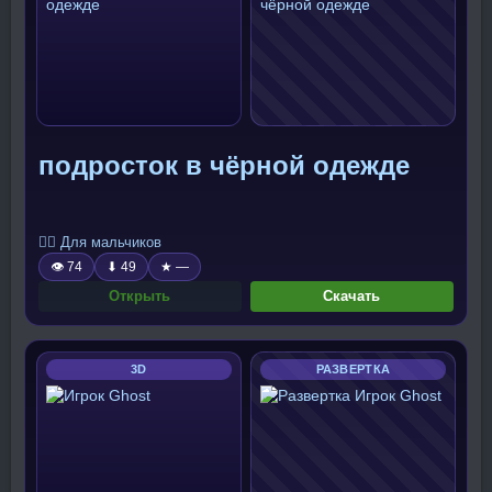
подросток в чёрной одежде
🧍‍♂️ Для мальчиков
👁 74
⬇ 49
★ —
Открыть
Скачать
3D
РАЗВЕРТКА