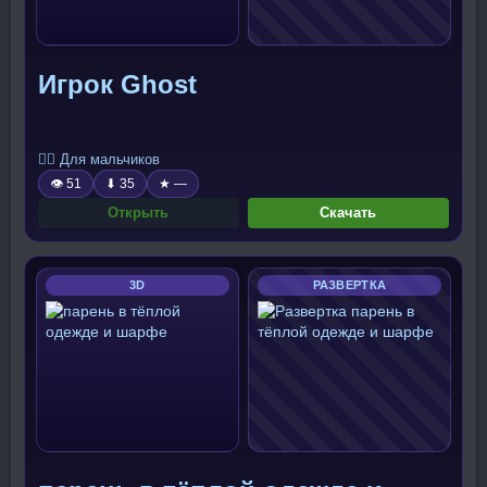
Игрок Ghost
🧍‍♂️ Для мальчиков
👁 51
⬇ 35
★ —
Открыть
Скачать
3D
РАЗВЕРТКА