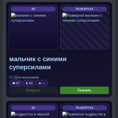
3D
РАЗВЕРТКА
мальчик с синими
суперсилами
🧍‍♂️ Для мальчиков
👁 57
⬇ 43
★ —
Открыть
Скачать
3D
РАЗВЕРТКА