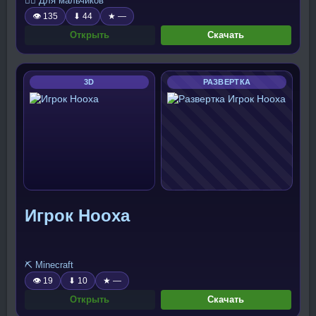
🧍‍♂️ Для мальчиков
👁 135
⬇ 44
★ —
Открыть
Скачать
3D
РАЗВЕРТКА
Игрок Hooxa
⛏️ Minecraft
👁 19
⬇ 10
★ —
Открыть
Скачать