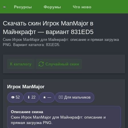
Ресурсы
Форумы
Что нового?
Обзоры
Скачать скин Игрок ManMajor в
Майнкрафт — вариант 831ED5
Скин Игрок ManMajor для Майнкрафт: описание и прямая загрузка
PNG. Вариант каталога: 831ED5.
К каталогу
Случайный скин
Игрок ManMajor
👁 52
⬇ 22
★ —
🧍‍♂️ Для мальчиков
Описание скина
Скин Игрок ManMajor для Майнкрафт: описание и
прямая загрузка PNG.