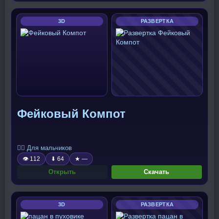
3D
РАЗВЕРТКА
Фейковый Компот
🧍‍♂️ Для мальчиков
👁 112
⬇ 64
★ —
Открыть
Скачать
3D
РАЗВЕРТКА