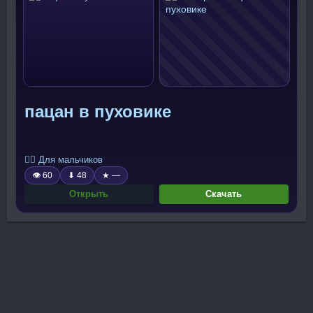
пацан в пуховике
🧍‍♂️ Для мальчиков
👁 60
⬇ 48
★ —
Открыть
Скачать