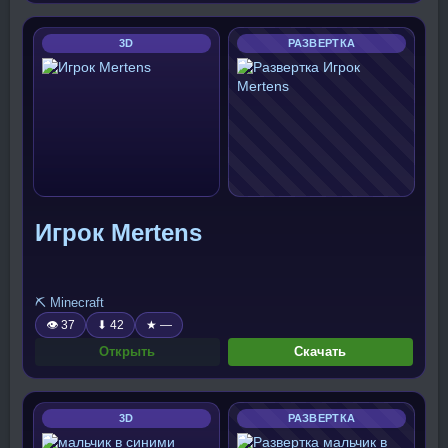
3D
РАЗВЕРТКА
Игрок Mertens
⛏️ Minecraft
👁 37
⬇ 42
★ —
Открыть
Скачать
3D
РАЗВЕРТКА