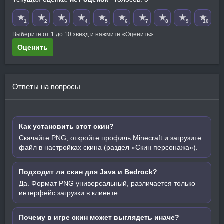
★
★
★
★
★
★
★
★
★
★
1
2
3
4
5
6
7
8
9
10
Выберите от 1 до 10 звезд и нажмите «Оценить».
Оценить
Ответы на вопросы
Как установить этот скин?
Скачайте PNG, откройте профиль Minecraft и загрузите
файл в настройках скина (раздел «Скин персонажа»).
Подходит ли скин для Java и Bedrock?
Да. Формат PNG универсальный, различается только
интерфейс загрузки в клиенте.
Почему в игре скин может выглядеть иначе?