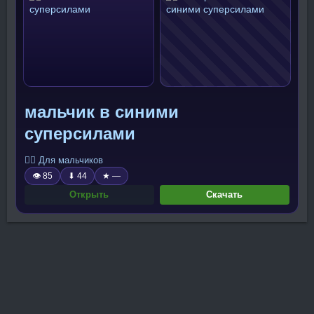
мальчик в синими
суперсилами
🧍‍♂️ Для мальчиков
👁 85
⬇ 44
★ —
Открыть
Скачать