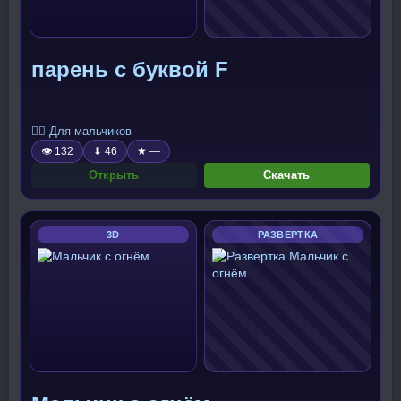
парень с буквой F
🧍‍♂️ Для мальчиков
👁 132
⬇ 46
★ —
Открыть
Скачать
3D
РАЗВЕРТКА