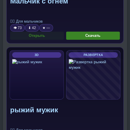
Мальчик с огнём
🧍‍♂️ Для мальчиков
👁 73
⬇ 42
★ —
Открыть
Скачать
3D
РАЗВЕРТКА
рыжий мужик