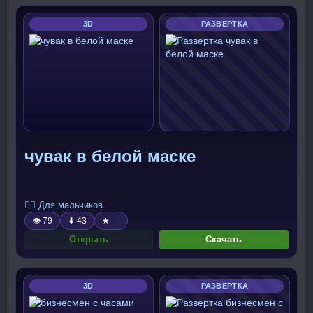
3D
РАЗВЕРТКА
чувак в белой маске
🧍‍♂️ Для мальчиков
👁 79
⬇ 43
★ —
Открыть
Скачать
3D
РАЗВЕРТКА