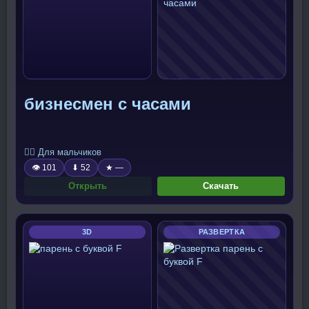
бизнесмен с часами
🧍‍♂️ Для мальчиков
👁 101
⬇ 52
★ —
Открыть
Скачать
3D
РАЗВЕРТКА