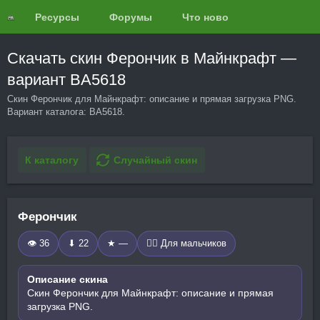
Ресурсы
Форумы
Что нового?
Обзоры
Скачать скин Ферончик в Майнкрафт —
вариант BA5618
Скин Ферончик для Майнкрафт: описание и прямая загрузка PNG.
Вариант каталога: BA5618.
К каталогу
Случайный скин
Ферончик
👁 36
⬇ 22
★ —
🧍‍♂️ Для мальчиков
Описание скина
Скин Ферончик для Майнкрафт: описание и прямая
загрузка PNG.