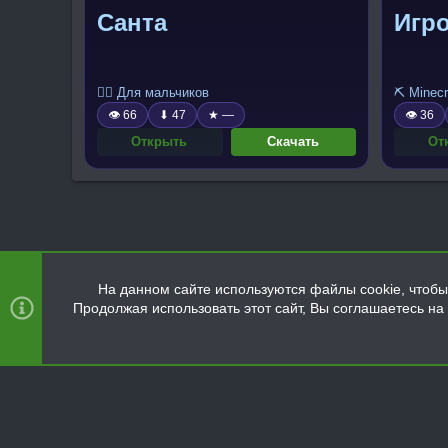
Санта
Игр
🧍‍♂️ Для мальчиков
⛏️ Minecr
👁 66
⬇ 47
★ —
👁 36
Открыть
Скачать
От
На данном сайте используются файлы cookie, чтобы 
Продолжая использовать этот сайт, Вы соглашаетесь н