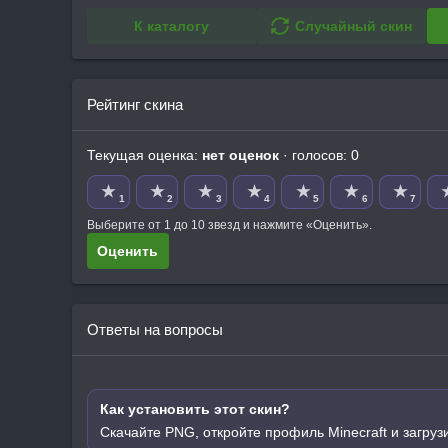
К каталогу
Случайный скин
Рейтинг скина
Текущая оценка:
нет оценок
· голосов: 0
★
★
★
★
★
★
★
1
2
3
4
5
6
7
Выберите от 1 до 10 звезд и нажмите «Оценить».
Оценить
Ответы на вопросы
Как установить этот скин?
Скачайте PNG, откройте профиль Minecraft и загруз