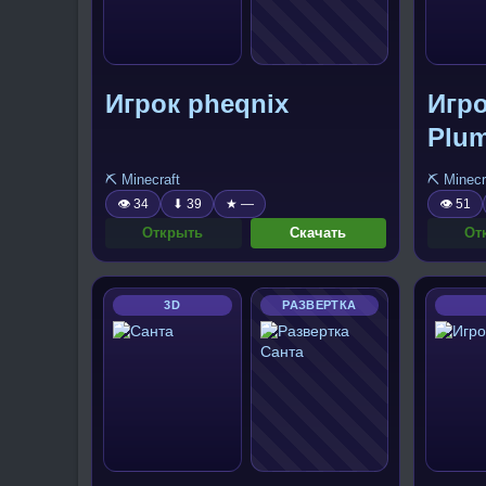
Игрок pheqnix
Игр
Plu
⛏️ Minecraft
⛏️ Minecr
👁 34
⬇ 39
★ —
👁 51
Открыть
Скачать
От
3D
РАЗВЕРТКА