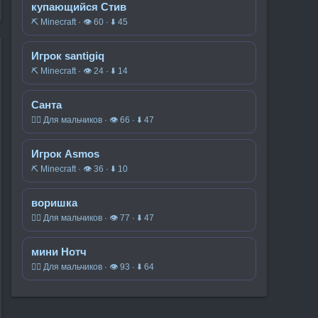
купающийся Стив
⛏️ Minecraft · 👁 60 · ⬇ 45
Игрок santigiq
⛏️ Minecraft · 👁 24 · ⬇ 14
Санта
🧍‍♂️ Для мальчиков · 👁 66 · ⬇ 47
Игрок Asmos
⛏️ Minecraft · 👁 36 · ⬇ 10
воришка
🧍‍♂️ Для мальчиков · 👁 77 · ⬇ 47
мини Нотч
🧍‍♂️ Для мальчиков · 👁 93 · ⬇ 64