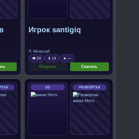
в
Игрок santigiq
⛏️ Minecraft
👁 24
⬇ 14
★ —
ать
Открыть
Скачать
РТКА
3D
РАЗВЕРТКА