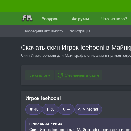
Ресурсы
Форумы
Что нового?
Последняя активность
Регистрация
Скачать скин Игрок leehooni в Май
Скин Игрок leehooni для Майнкрафт: описание и прямая загр
К каталогу
Случайный скин
Игрок leehooni
👁 46
⬇ 36
★ —
⛏️ Minecraft
Описание скина
Скин Игрок leehooni для Майнкрафт: описание и пр