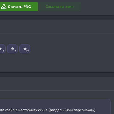
Скачать PNG
Ссылка на скин
★
★
★
8
9
10
ите файл в настройках скина (раздел «Скин персонажа»).