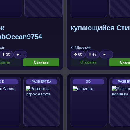
ок
купающийся Сти
mbOcean9754
aft
⛏️ Minecraft
⬇ 30
★ —
👁 60
⬇ 45
★ —
крыть
Скачать
Открыть
Скач
3D
РАЗВЕРТКА
3D
РАЗВЕ