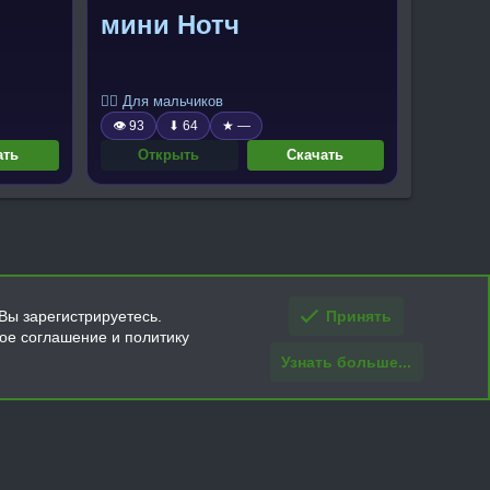
мини Нотч
🧍‍♂️ Для мальчиков
👁 93
⬇ 64
★ —
ать
Открыть
Скачать
Вы зарегистрируетесь.
Принять
кое соглашение и политику
Узнать больше...
ти и условия покупки/возврата
Помощь
Главная
R
S
S