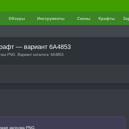
Обзоры
Инструменты
Скины
Крафты
За
нкрафт — вариант 6A4853
узка PNG. Вариант каталога: 6A4853.
ямая загрузка PNG.