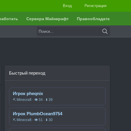
Вход
Регистрация
работать
Сервера Майнкрафт
Правообладателям
Быстрый переход
Игрок pheqnix
⛏️ Minecraft · 👁 34 · ⬇ 39
Игрок PlumbOcean9754
⛏️ Minecraft · 👁 51 · ⬇ 30