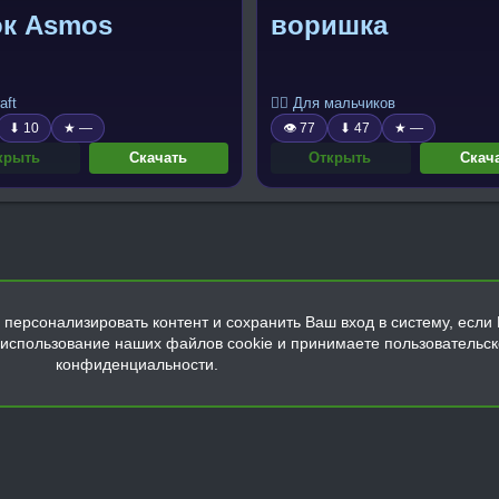
ок Asmos
воришка
aft
🧍‍♂️ Для мальчиков
⬇ 10
★ —
👁 77
⬇ 47
★ —
крыть
Скачать
Открыть
Скач
персонализировать контент и сохранить Ваш вход в систему, если 
а использование наших файлов cookie и принимаете пользовательс
конфиденциальности.
Обратная связь
Условия и правила
Политика конфиденциальнос