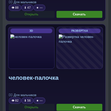
🧍‍♂️ Для мальчиков
👁 88
⬇ 47
★ —
Открыть
Скачать
3D
РАЗВЕРТКА
человек-палочка
🧍‍♂️ Для мальчиков
👁 82
⬇ 56
★ —
Открыть
Скачать