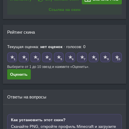
Ссылка на скин
Рейтинг скина
Текущая оценка:
нет оценок
· голосов: 0
★
★
★
★
★
★
★
★
★
★
1
2
3
4
5
6
7
8
9
10
Выберите от 1 до 10 звезд и нажмите «Оценить».
Оценить
Ответы на вопросы
Как установить этот скин?
Скачайте PNG, откройте профиль Minecraft и загрузите