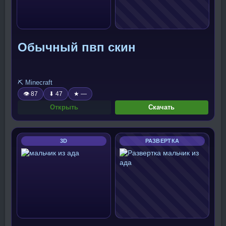
Обычный пвп скин
⛏️ Minecraft
👁 87
⬇ 47
★ —
Открыть
Скачать
3D
РАЗВЕРТКА