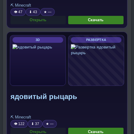
⛏️ Minecraft
👁 47
⬇ 43
★ —
Открыть
Скачать
3D
РАЗВЕРТКА
ядовитый рыцарь
⛏️ Minecraft
👁 122
⬇ 37
★ —
Открыть
Скачать