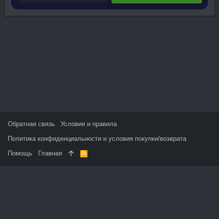
Обратная связь
Условия и правила
Политика конфиденциальности и условия покупки/возврата
Помощь
Главная
R
S
S
На данном сайте используются файлы cookie, чтобы
персонализировать контент и сохранить Ваш вход в систему,
если Вы зарегистрируетесь.
Продолжая использовать этот сайт, Вы соглашаетесь на
использование наших файлов cookie и принимаете
пользовательское соглашение и политику конфиденциальности.