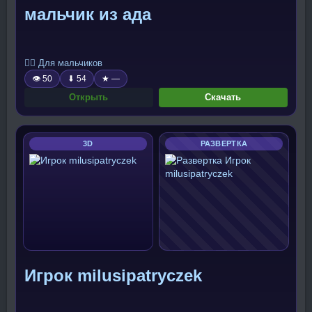
мальчик из ада
🧍‍♂️ Для мальчиков
👁 50
⬇ 54
★ —
Открыть
Скачать
3D
РАЗВЕРТКА
Игрок milusipatryczek