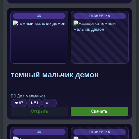
3D
РАЗВЕРТКА
темный мальчик демон
🧍‍♂️ Для мальчиков
👁 87
⬇ 51
★ —
Открыть
Скачать
3D
РАЗВЕРТКА