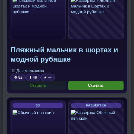
Пляжный мальчик в шортах и
модной рубашке
🧍‍♂️ Для мальчиков
👁 82
⬇ 49
★ —
Открыть
Скачать
3D
РАЗВЕРТКА