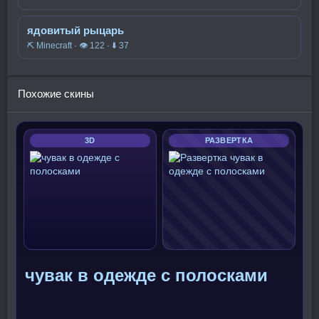
ядовитый рыцарь
⛏️ Minecraft · 👁 122 · ⬇ 37
Похожие скины
3D
РАЗВЕРТКА
чувак в одежде с полосками