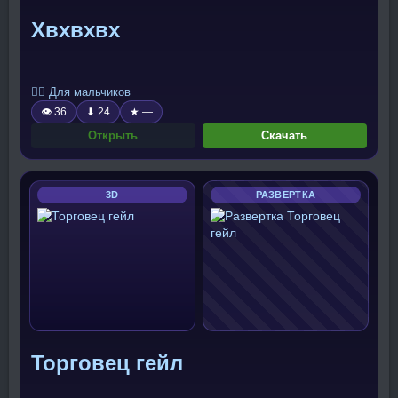
Хвхвхвх
🧍‍♂️ Для мальчиков
👁 36
⬇ 24
★ —
Открыть
Скачать
3D
РАЗВЕРТКА
Торговец гейл