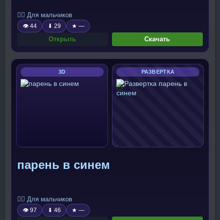
🧍‍♂️ Для мальчиков
👁 44
⬇ 29
★ —
Открыть
Скачать
3D
РАЗВЕРТКА
парень в синем
🧍‍♂️ Для мальчиков
👁 97
⬇ 46
★ —