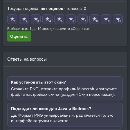
Текущая оценка:
нет оценок
· голосов: 0
★
★
★
★
★
★
★
★
★
★
1
2
3
4
5
6
7
8
9
10
Выберите от 1 до 10 звезд и нажмите «Оценить».
Оценить
Ответы на вопросы
Как установить этот скин?
Скачайте PNG, откройте профиль Minecraft и загрузите
файл в настройках скина (раздел «Скин персонажа»).
Подходит ли скин для Java и Bedrock?
Да. Формат PNG универсальный, различается только
интерфейс загрузки в клиенте.