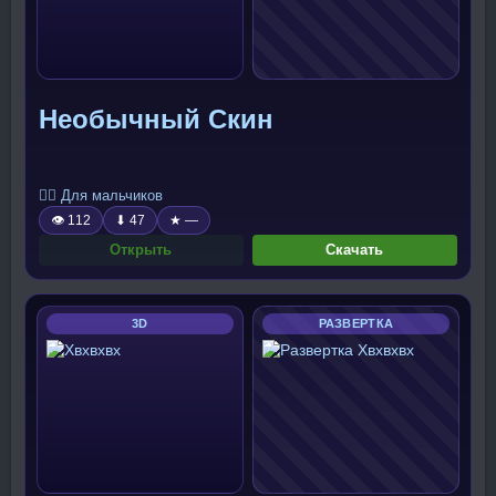
Необычный Скин
🧍‍♂️ Для мальчиков
👁 112
⬇ 47
★ —
Открыть
Скачать
3D
РАЗВЕРТКА