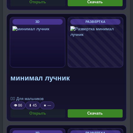
Открыть
Скачать
3D
РАЗВЕРТКА
минимал лучник
🧍‍♂️ Для мальчиков
👁 86
⬇ 45
★ —
Открыть
Скачать
3D
РАЗВЕРТКА