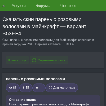
Ресурсы
Форумы
Что нового?
Обзоры
Скачать скин парень с розовыми
волосами в Майнкрафт — вариант
B53EF4
Скин парень с розовыми волосами для Майнкрафт: описание и
прямая загрузка PNG. Вариант каталога: B53EF4.
К каталогу
Случайный скин
парень с розовыми волосами
👁 68
⬇ 53
★ —
🧍‍♂️ Для мальчиков
Описание скина
Скин парень с розовыми волосами для Майнкрафт: