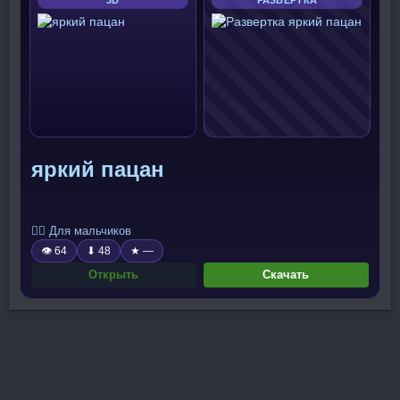
яркий пацан
🧍‍♂️ Для мальчиков
👁 64
⬇ 48
★ —
Открыть
Скачать