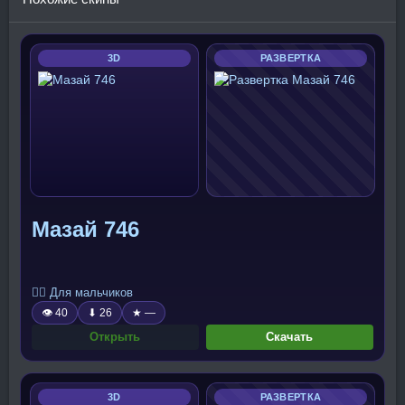
3D
РАЗВЕРТКА
Мазай 746
🧍‍♂️ Для мальчиков
👁 40
⬇ 26
★ —
Открыть
Скачать
3D
РАЗВЕРТКА