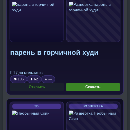
парень в горчичной худи
🧍‍♂️ Для мальчиков
👁 136
⬇ 62
★ —
Открыть
Скачать
3D
РАЗВЕРТКА