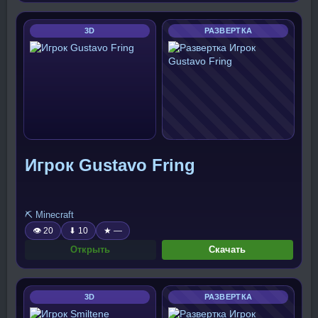
3D
РАЗВЕРТКА
Игрок Gustavo Fring
⛏️ Minecraft
👁 20
⬇ 10
★ —
Открыть
Скачать
3D
РАЗВЕРТКА