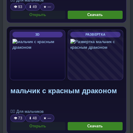
🧍‍♂️ Для мальчиков
👁 93
⬇ 49
★ —
Открыть
Скачать
3D
РАЗВЕРТКА
мальчик с красным драконом
🧍‍♂️ Для мальчиков
👁 73
⬇ 48
★ —
Открыть
Скачать