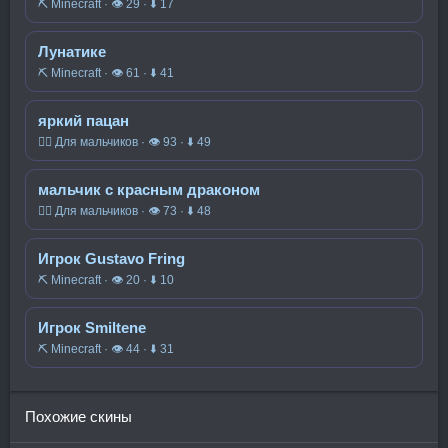
⛏️ Minecraft · 👁 29 · ⬇ 17
Лунатике
⛏️ Minecraft · 👁 61 · ⬇ 41
яркий пацан
🧍‍♂️ Для мальчиков · 👁 93 · ⬇ 49
мальчик с красным драконом
🧍‍♂️ Для мальчиков · 👁 73 · ⬇ 48
Игрок Gustavo Fring
⛏️ Minecraft · 👁 20 · ⬇ 10
Игрок Smiltene
⛏️ Minecraft · 👁 44 · ⬇ 31
Похожие скины