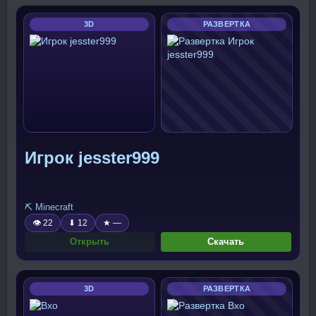
3D
РАЗВЕРТКА
Игрок jesster999
⛏️ Minecraft
👁 22
⬇ 12
★ —
Открыть
Скачать
3D
РАЗВЕРТКА