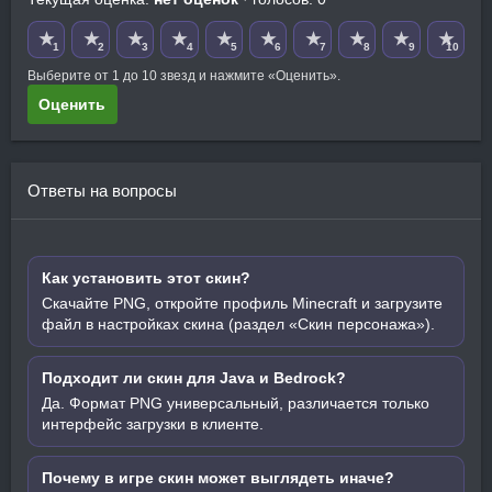
★
★
★
★
★
★
★
★
★
★
1
2
3
4
5
6
7
8
9
10
Выберите от 1 до 10 звезд и нажмите «Оценить».
Оценить
Ответы на вопросы
Как установить этот скин?
Скачайте PNG, откройте профиль Minecraft и загрузите
файл в настройках скина (раздел «Скин персонажа»).
Подходит ли скин для Java и Bedrock?
Да. Формат PNG универсальный, различается только
интерфейс загрузки в клиенте.
Почему в игре скин может выглядеть иначе?