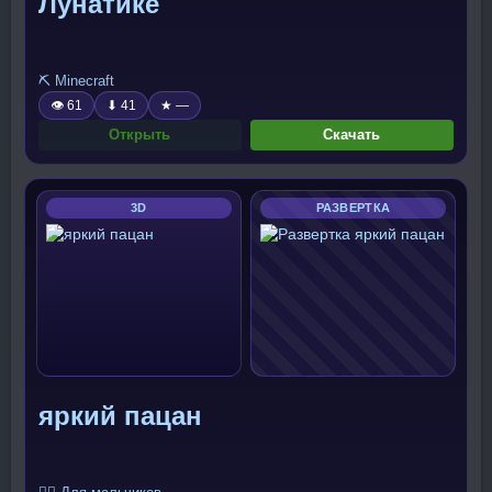
Лунатике
⛏️ Minecraft
👁 61
⬇ 41
★ —
Открыть
Скачать
3D
РАЗВЕРТКА
яркий пацан