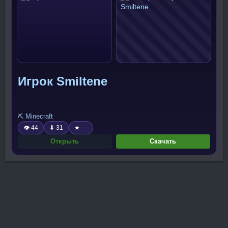
Игрок Smiltene
⛏️ Minecraft
👁 44
⬇ 31
★ —
Открыть
Скачать