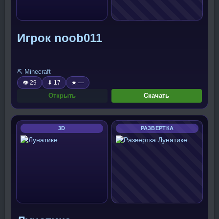
Игрок noob011
⛏️ Minecraft
👁 29
⬇ 17
★ —
Открыть
Скачать
3D
РАЗВЕРТКА