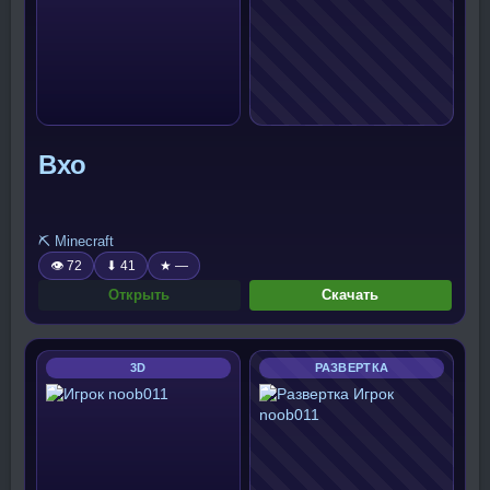
Вхо
⛏️ Minecraft
👁 72
⬇ 41
★ —
Открыть
Скачать
3D
РАЗВЕРТКА