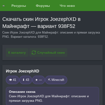
Ресурсы
Форумы
Что нового?
Обзоры
Скачать скин Игрок JoezephXD в
Майнкрафт — вариант 938F52
Скин Игрок JoezephXD для Майнкрафт: описание и прямая загрузка
PNG. Вариант каталога: 938F52.
К каталогу
Случайный скин
Игрок JoezephXD
👁 41
⬇ 43
★ —
⛏️ Minecraft
Описание скина
Скин Игрок JoezephXD для Майнкрафт: описание и
прямая загрузка PNG.