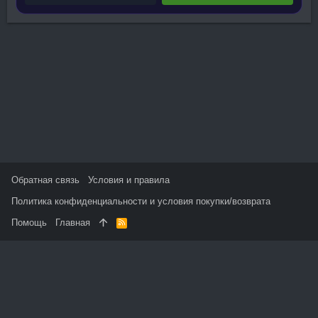
Обратная связь
Условия и правила
Политика конфиденциальности и условия покупки/возврата
Помощь
Главная
R
S
S
На данном сайте используются файлы cookie, чтобы
персонализировать контент и сохранить Ваш вход в систему,
если Вы зарегистрируетесь.
Продолжая использовать этот сайт, Вы соглашаетесь на
использование наших файлов cookie и принимаете
пользовательское соглашение и политику конфиденциальности.