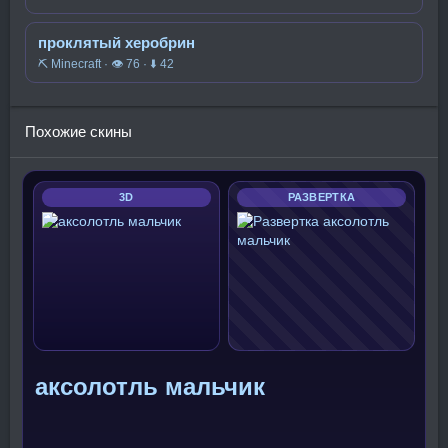
проклятый херобрин
⛏️ Minecraft · 👁 76 · ⬇ 42
Похожие скины
3D
РАЗВЕРТКА
аксолотль мальчик