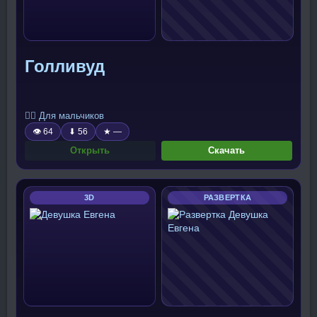
Голливуд
🧍‍♂️ Для мальчиков
👁 64
⬇ 56
★ —
Открыть
Скачать
3D
РАЗВЕРТКА