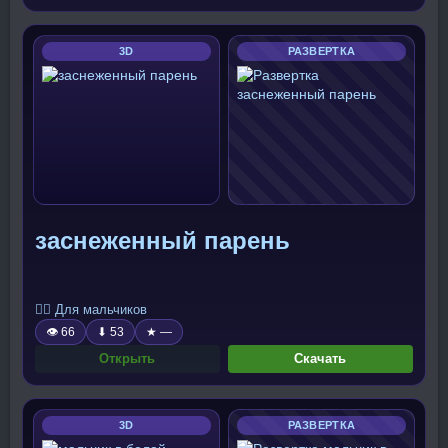
3D
РАЗВЕРТКА
заснеженный парень
🧍‍♂️ Для мальчиков
👁 66
⬇ 53
★ —
Открыть
Скачать
3D
РАЗВЕРТКА