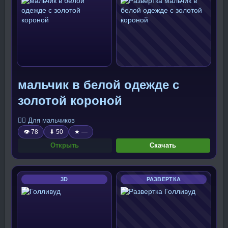
мальчик в белой одежде с
золотой короной
🧍‍♂️ Для мальчиков
👁 78
⬇ 50
★ —
Открыть
Скачать
3D
РАЗВЕРТКА