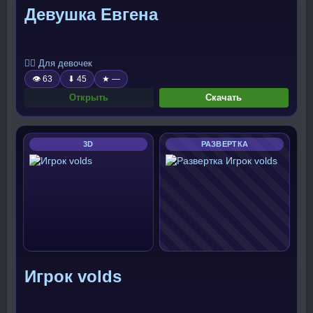
Девушка Евгена
🧍‍♀️ Для девочек
👁 63
⬇ 45
★ —
Открыть
Скачать
3D
РАЗВЕРТКА
Игрок volds