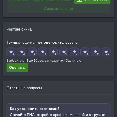
Ссылка на скин
Рейтинг скина
Текущая оценка:
нет оценок
· голосов: 0
★
★
★
★
★
★
★
★
★
★
1
2
3
4
5
6
7
8
9
10
Выберите от 1 до 10 звезд и нажмите «Оценить».
Оценить
Ответы на вопросы
Как установить этот скин?
Скачайте PNG, откройте профиль Minecraft и загрузите