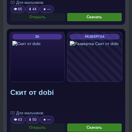
🧍‍♂️ Для мальчиков
👁 65
⬇ 44
★ —
Открыть
Скачать
3D
РАЗВЕРТКА
Скит от dobi
🧍‍♂️ Для мальчиков
👁 63
⬇ 50
★ —
Открыть
Скачать