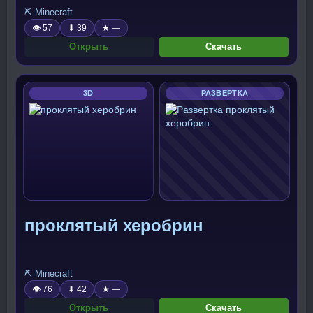
⛏️ Minecraft
👁 57
⬇ 39
★ —
Открыть
Скачать
3D
РАЗВЕРТКА
проклятый херобрин
⛏️ Minecraft
👁 76
⬇ 42
★ —
Открыть
Скачать