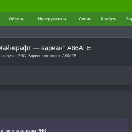
Обзоры
Инструменты
Скины
Крафты
За
в Майнкрафт — вариант A86AFE
я загрузка PNG. Вариант каталога: A86AFE.
 и прямая загрузка PNG.