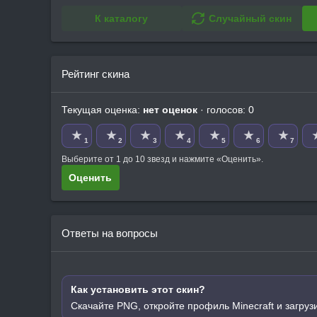
К каталогу
Случайный скин
Рейтинг скина
Текущая оценка:
нет оценок
· голосов: 0
★
★
★
★
★
★
★
1
2
3
4
5
6
7
Выберите от 1 до 10 звезд и нажмите «Оценить».
Оценить
Ответы на вопросы
Как установить этот скин?
Скачайте PNG, откройте профиль Minecraft и загруз