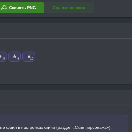
Скачать PNG
Ссылка на скин
★
★
★
8
9
10
ите файл в настройках скина (раздел «Скин персонажа»).