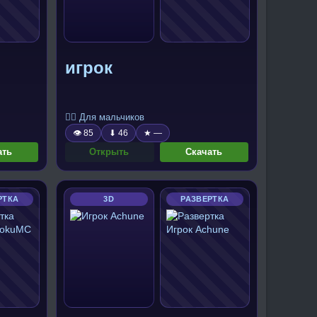
игрок
🧍‍♂️ Для мальчиков
👁 85
⬇ 46
★ —
ать
Открыть
Скачать
РТКА
3D
РАЗВЕРТКА