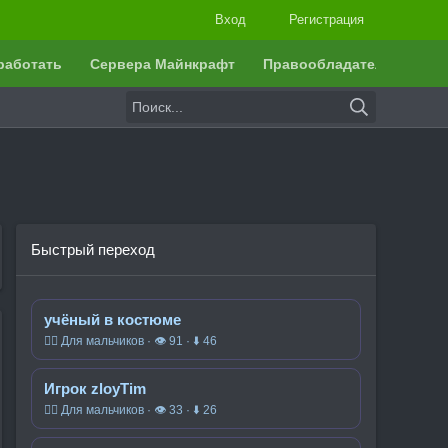
Вход
Регистрация
работать
Сервера Майнкрафт
Правообладателям
Быстрый переход
учёный в костюме
🧍‍♂️ Для мальчиков · 👁 91 · ⬇ 46
Игрок zloyTim
🧍‍♂️ Для мальчиков · 👁 33 · ⬇ 26