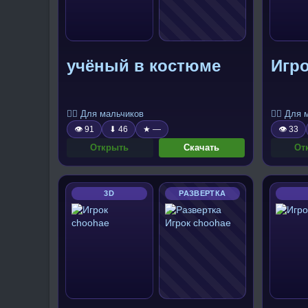
учёный в костюме
Игро
🧍‍♂️ Для мальчиков
🧍‍♂️ Для
👁 91
⬇ 46
★ —
👁 33
Открыть
Скачать
От
3D
РАЗВЕРТКА