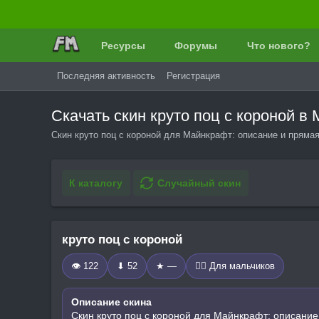
Ресурсы
Форумы
Что нового?
Последняя активность
Регистрация
Скачать скин круто поц с короной 
Скин круто поц с короной для Майнкрафт: описание и пряма
К каталогу
Случайный скин
круто поц с короной
👁 122
⬇ 52
★ —
🧍‍♂️ Для мальчиков
Описание скина
Скин круто поц с короной для Майнкрафт: описание