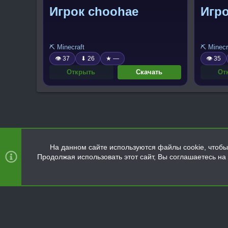
Игрок choohae
Игр
⛏️ Minecraft
⛏️ Minecr
👁 37
⬇ 26
★ —
👁 35
Открыть
Скачать
От
На данном сайте используются файлы cookie, чтобы 
Продолжая использовать этот сайт, Вы соглашаетесь н