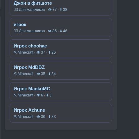
Джон в фитшоте
🧍‍♂️ Для мальчиков · 👁 77 · ⬇ 38
игрок
🧍‍♂️ Для мальчиков · 👁 85 · ⬇ 46
Игрок choohae
⛏️ Minecraft · 👁 37 · ⬇ 26
Игрок MdDBZ
⛏️ Minecraft · 👁 35 · ⬇ 34
Игрок MaokuMC
⛏️ Minecraft · 👁 6 · ⬇ 3
Игрок Achune
⛏️ Minecraft · 👁 36 · ⬇ 33