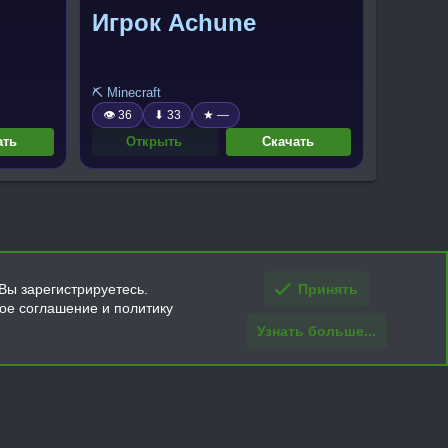
Игрок Achune
⛏️ Minecraft
👁 36
⬇ 33
★ —
ать
Открыть
Скачать
Вы зарегистрируетесь.
Принять
кое соглашение и политику
Узнать больше...
ти и условия покупки/возврата
Помощь
Главная
R
S
S