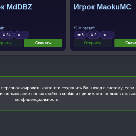
ок MdDBZ
Игрок MaokuMC
aft
⛏️ Minecraft
⬇ 34
★ —
👁 6
⬇ 3
★ —
крыть
Скачать
Открыть
Скач
персонализировать контент и сохранить Ваш вход в систему, если 
а использование наших файлов cookie и принимаете пользовательс
конфиденциальности.
Обратная связь
Условия и правила
Политика конфиденциальнос