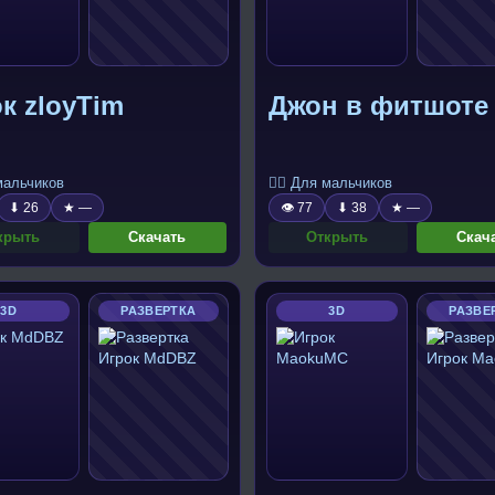
к zloyTim
Джон в фитшоте
 мальчиков
🧍‍♂️ Для мальчиков
⬇ 26
★ —
👁 77
⬇ 38
★ —
крыть
Скачать
Открыть
Скач
3D
РАЗВЕРТКА
3D
РАЗВЕ