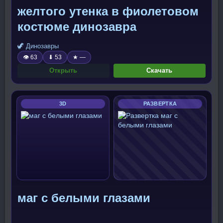
желтого утенка в фиолетовом
костюме динозавра
🦖 Динозавры
👁 63
⬇ 53
★ —
Открыть
Скачать
3D
РАЗВЕРТКА
маг с белыми глазами