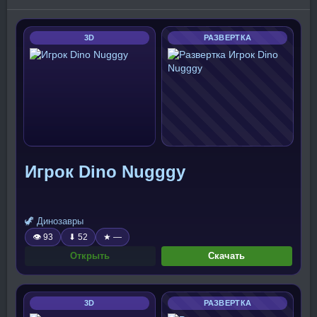
3D
РАЗВЕРТКА
Игрок Dino Nugggy
🦖 Динозавры
👁 93
⬇ 52
★ —
Открыть
Скачать
3D
РАЗВЕРТКА