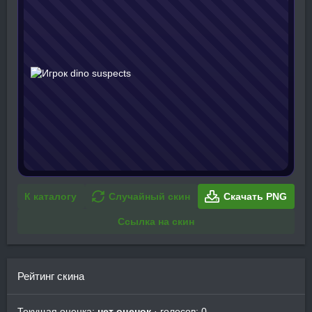
К каталогу
Случайный скин
Скачать PNG
Ссылка на скин
Рейтинг скина
Текущая оценка:
нет оценок
· голосов: 0