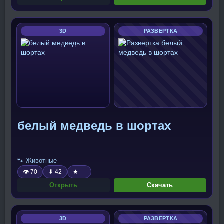
3D
РАЗВЕРТКА
белый медведь в шортах
🐾 Животные
👁 70
⬇ 42
★ —
Открыть
Скачать
3D
РАЗВЕРТКА