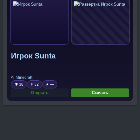
Игрок Sunta
⛏️ Minecraft
👁 38
⬇ 32
★ —
Открыть
Скачать