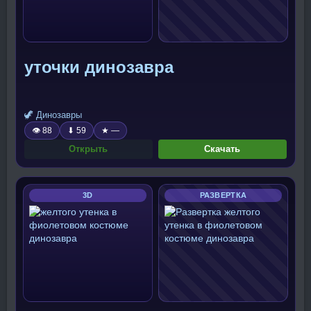
уточки динозавра
🦖 Динозавры
👁 88
⬇ 59
★ —
Открыть
Скачать
3D
РАЗВЕРТКА