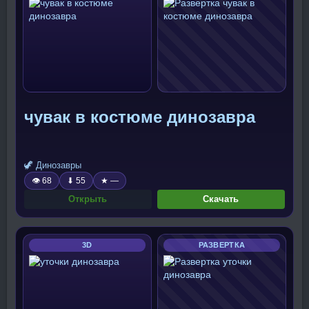
чувак в костюме динозавра
🦖 Динозавры
👁 68
⬇ 55
★ —
Открыть
Скачать
3D
РАЗВЕРТКА