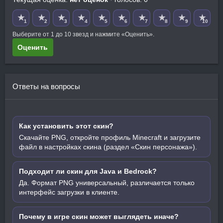
★
★
★
★
★
★
★
★
★
★
1
2
3
4
5
6
7
8
9
10
Выберите от 1 до 10 звезд и нажмите «Оценить».
Оценить
Ответы на вопросы
Как установить этот скин?
Скачайте PNG, откройте профиль Minecraft и загрузите
файл в настройках скина (раздел «Скин персонажа»).
Подходит ли скин для Java и Bedrock?
Да. Формат PNG универсальный, различается только
интерфейс загрузки в клиенте.
Почему в игре скин может выглядеть иначе?