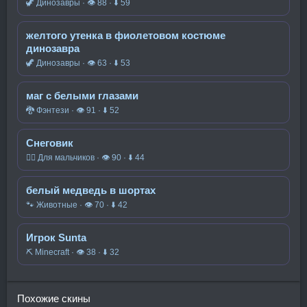
🦖 Динозавры · 👁 88 · ⬇ 59
желтого утенка в фиолетовом костюме
динозавра
🦖 Динозавры · 👁 63 · ⬇ 53
маг с белыми глазами
🐉 Фэнтези · 👁 91 · ⬇ 52
Снеговик
🧍‍♂️ Для мальчиков · 👁 90 · ⬇ 44
белый медведь в шортах
🐾 Животные · 👁 70 · ⬇ 42
Игрок Sunta
⛏️ Minecraft · 👁 38 · ⬇ 32
Похожие скины