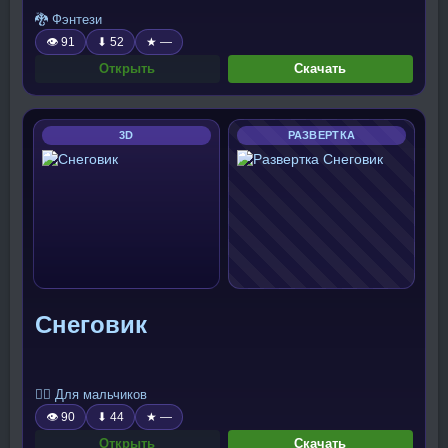
🐉 Фэнтези
👁 91
⬇ 52
★ —
Открыть
Скачать
3D
РАЗВЕРТКА
Снеговик
🧍‍♂️ Для мальчиков
👁 90
⬇ 44
★ —
Открыть
Скачать