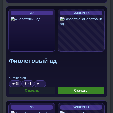
3D
РАЗВЕРТКА
Фиолетовый ад
⛏️ Minecraft
👁 58
⬇ 41
★ —
Открыть
Скачать
3D
РАЗВЕРТКА