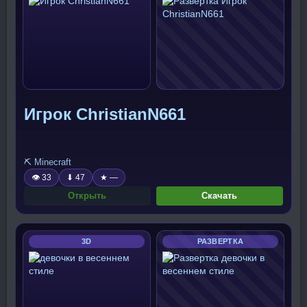
Игрок ChristianN661
⛏️ Minecraft
👁 33
⬇ 47
★ —
Открыть
Скачать
3D
РАЗВЕРТКА