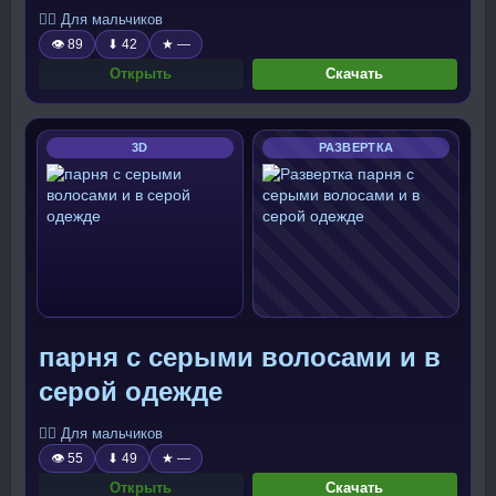
🧍‍♂️ Для мальчиков
👁 89
⬇ 42
★ —
Открыть
Скачать
3D
РАЗВЕРТКА
парня с серыми волосами и в
серой одежде
🧍‍♂️ Для мальчиков
👁 55
⬇ 49
★ —
Открыть
Скачать