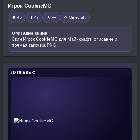
Игрок CookiieMC
👁 45
⬇ 47
★ —
⛏️ Minecraft
Описание скина
Скин Игрок CookiieMC для Майнкрафт: описание и
прямая загрузка PNG.
3D ПРЕВЬЮ