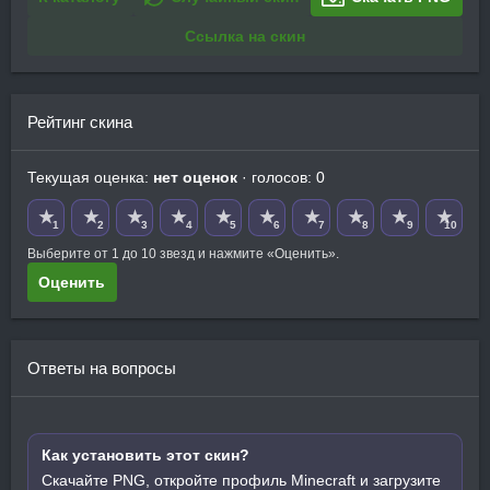
Ссылка на скин
Рейтинг скина
Текущая оценка:
нет оценок
· голосов: 0
★
★
★
★
★
★
★
★
★
★
1
2
3
4
5
6
7
8
9
10
Выберите от 1 до 10 звезд и нажмите «Оценить».
Оценить
Ответы на вопросы
Как установить этот скин?
Скачайте PNG, откройте профиль Minecraft и загрузите