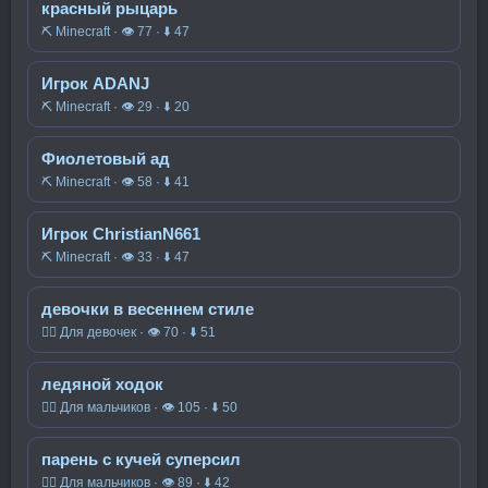
красный рыцарь
⛏️ Minecraft · 👁 77 · ⬇ 47
Игрок ADANJ
⛏️ Minecraft · 👁 29 · ⬇ 20
Фиолетовый ад
⛏️ Minecraft · 👁 58 · ⬇ 41
Игрок ChristianN661
⛏️ Minecraft · 👁 33 · ⬇ 47
девочки в весеннем стиле
🧍‍♀️ Для девочек · 👁 70 · ⬇ 51
ледяной ходок
🧍‍♂️ Для мальчиков · 👁 105 · ⬇ 50
парень с кучей суперсил
🧍‍♂️ Для мальчиков · 👁 89 · ⬇ 42