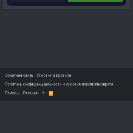
Обратная связь
Условия и правила
Политика конфиденциальности и условия покупки/возврата
Помощь
Главная
R
S
S
На данном сайте используются файлы cookie, чтобы
персонализировать контент и сохранить Ваш вход в систему,
если Вы зарегистрируетесь.
Продолжая использовать этот сайт, Вы соглашаетесь на
использование наших файлов cookie и принимаете
пользовательское соглашение и политику конфиденциальности.