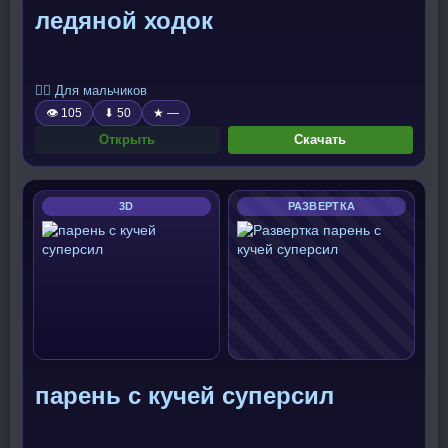
ледяной ходок
🧍‍♂️ Для мальчиков
👁 105
⬇ 50
★ —
Открыть
Скачать
3D
РАЗВЕРТКА
парень с кучей суперсил