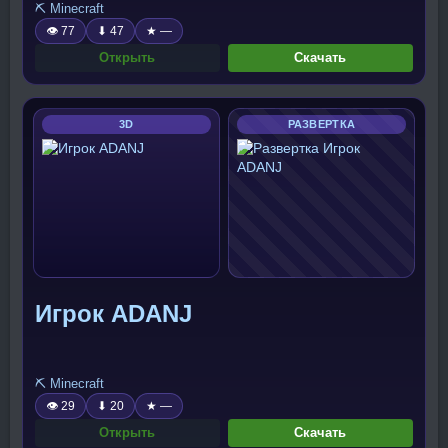
⛏️ Minecraft
👁 77
⬇ 47
★ —
Открыть
Скачать
3D
РАЗВЕРТКА
Игрок ADANJ
⛏️ Minecraft
👁 29
⬇ 20
★ —
Открыть
Скачать