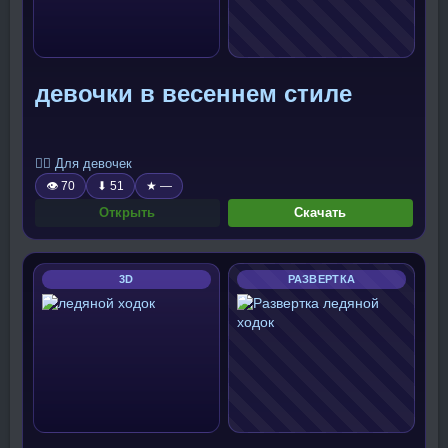
девочки в весеннем стиле
🧍‍♀️ Для девочек
👁 70
⬇ 51
★ —
Открыть
Скачать
3D
РАЗВЕРТКА