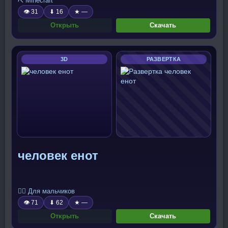
⛏️ Minecraft
👁 31
⬇ 16
★ —
Открыть
Скачать
3D
РАЗВЕРТКА
человек енот
🧍‍♂️ Для мальчиков
👁 71
⬇ 62
★ —
Открыть
Скачать