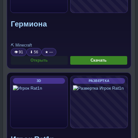
Гермиона
⛏️ Minecraft
👁 91
⬇ 56
★ —
Открыть
Скачать
3D
РАЗВЕРТКА