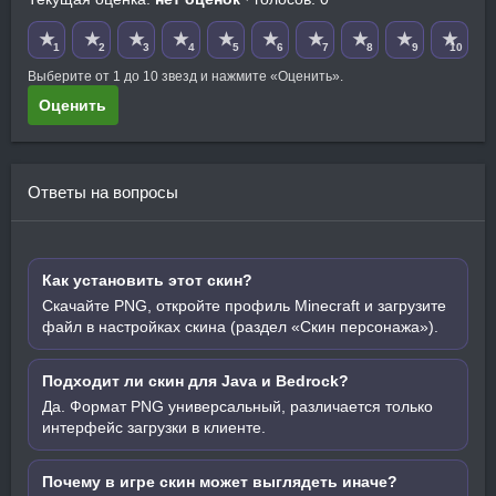
★
★
★
★
★
★
★
★
★
★
1
2
3
4
5
6
7
8
9
10
Выберите от 1 до 10 звезд и нажмите «Оценить».
Оценить
Ответы на вопросы
Как установить этот скин?
Скачайте PNG, откройте профиль Minecraft и загрузите
файл в настройках скина (раздел «Скин персонажа»).
Подходит ли скин для Java и Bedrock?
Да. Формат PNG универсальный, различается только
интерфейс загрузки в клиенте.
Почему в игре скин может выглядеть иначе?