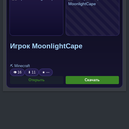
Игрок MoonlightCape
⛏️ Minecraft
👁 16
⬇ 11
★ —
Открыть
Скачать