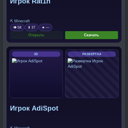
Игрок Rat1n
⛏️ Minecraft
👁 58
⬇ 37
★ —
Открыть
Скачать
3D
РАЗВЕРТКА
Игрок AdiSpot