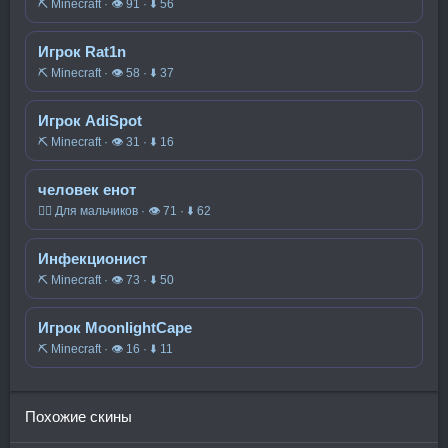
⛏️ Minecraft · 👁 91 · ⬇ 56
Игрок Rat1n
⛏️ Minecraft · 👁 58 · ⬇ 37
Игрок AdiSpot
⛏️ Minecraft · 👁 31 · ⬇ 16
человек енот
🧍‍♂️ Для мальчиков · 👁 71 · ⬇ 62
Инфекционист
⛏️ Minecraft · 👁 73 · ⬇ 50
Игрок MoonlightCape
⛏️ Minecraft · 👁 16 · ⬇ 11
Похожие скины