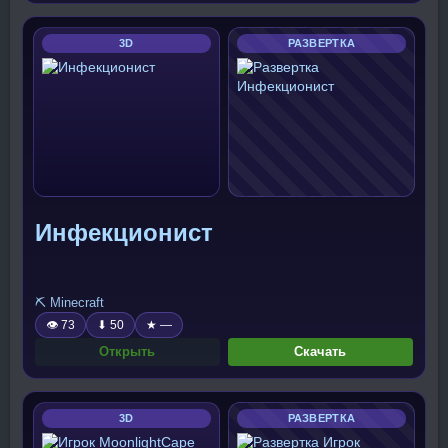
3D
РАЗВЕРТКА
Инфекционист
⛏️ Minecraft
👁 73
⬇ 50
★ —
Открыть
Скачать
3D
РАЗВЕРТКА