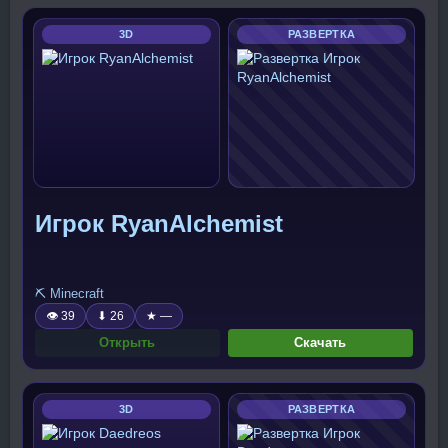
3D
РАЗВЕРТКА
Игрок RyanAlchemist
⛏️ Minecraft
👁 39
⬇ 26
★ —
Открыть
Скачать
3D
РАЗВЕРТКА