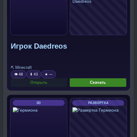
Игрок Daedreos
⛏️ Minecraft
👁 48
⬇ 43
★ —
Открыть
Скачать
3D
РАЗВЕРТКА