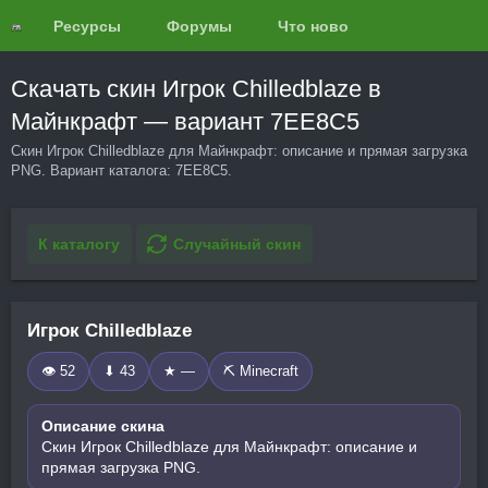
Ресурсы
Форумы
Что нового?
Обзоры
Скачать скин Игрок Chilledblaze в
Майнкрафт — вариант 7EE8C5
Скин Игрок Chilledblaze для Майнкрафт: описание и прямая загрузка
PNG. Вариант каталога: 7EE8C5.
К каталогу
Случайный скин
Игрок Chilledblaze
👁 52
⬇ 43
★ —
⛏️ Minecraft
Описание скина
Скин Игрок Chilledblaze для Майнкрафт: описание и
прямая загрузка PNG.