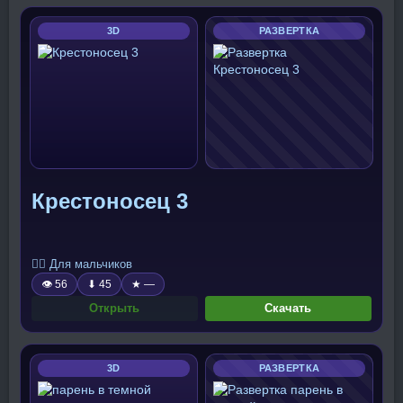
3D
РАЗВЕРТКА
Крестоносец 3
🧍‍♂️ Для мальчиков
👁 56
⬇ 45
★ —
Открыть
Скачать
3D
РАЗВЕРТКА