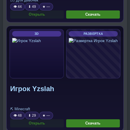
🧍‍♀️ Для девочек
👁 44
⬇ 49
★ —
Открыть
Скачать
3D
РАЗВЕРТКА
Игрок Yzslah
⛏️ Minecraft
👁 48
⬇ 29
★ —
Открыть
Скачать