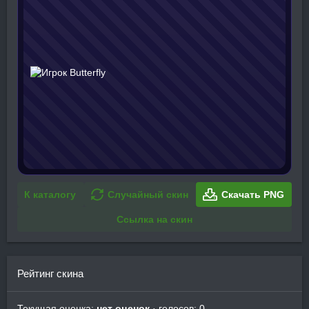
К каталогу
Случайный скин
Скачать PNG
Ссылка на скин
Рейтинг скина
Текущая оценка:
нет оценок
· голосов: 0