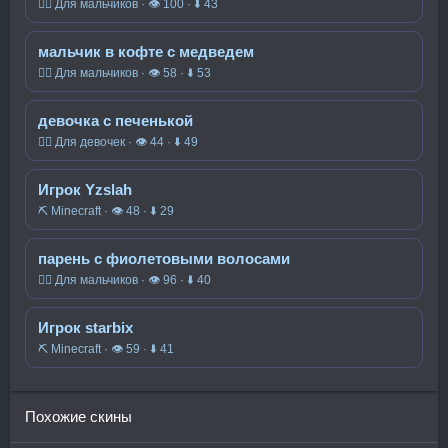
🧍‍♂️ Для мальчиков · 👁 100 · ⬇ 43
мальчик в кофте с медведем
🧍‍♂️ Для мальчиков · 👁 58 · ⬇ 53
девочка с печенькой
🧍‍♀️ Для девочек · 👁 44 · ⬇ 49
Игрок Yzslah
⛏️ Minecraft · 👁 48 · ⬇ 29
парень с фиолетовыми волосами
🧍‍♂️ Для мальчиков · 👁 96 · ⬇ 40
Игрок starbix
⛏️ Minecraft · 👁 59 · ⬇ 41
Похожие скины