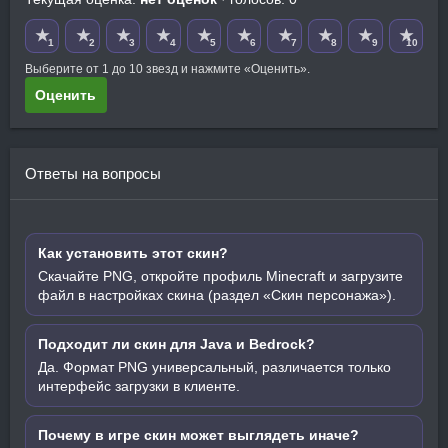
★
★
★
★
★
★
★
★
★
★
1
2
3
4
5
6
7
8
9
10
Выберите от 1 до 10 звезд и нажмите «Оценить».
Оценить
Ответы на вопросы
Как установить этот скин?
Скачайте PNG, откройте профиль Minecraft и загрузите
файл в настройках скина (раздел «Скин персонажа»).
Подходит ли скин для Java и Bedrock?
Да. Формат PNG универсальный, различается только
интерфейс загрузки в клиенте.
Почему в игре скин может выглядеть иначе?