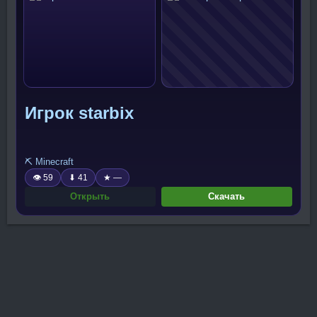
Игрок starbix
⛏️ Minecraft
👁 59
⬇ 41
★ —
Открыть
Скачать