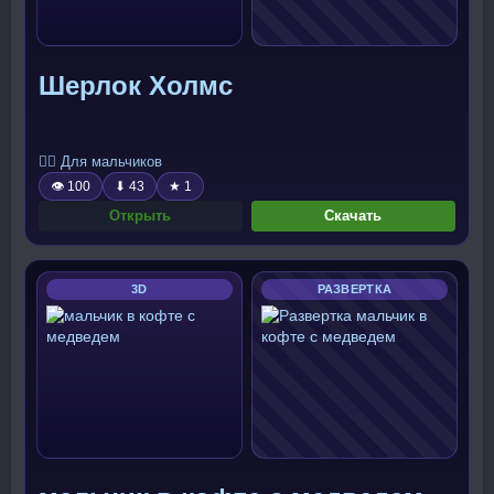
Шерлок Холмс
🧍‍♂️ Для мальчиков
👁 100
⬇ 43
★ 1
Открыть
Скачать
3D
РАЗВЕРТКА