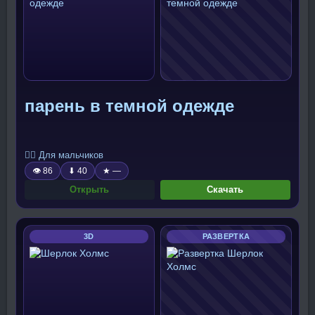
парень в темной одежде
🧍‍♂️ Для мальчиков
👁 86
⬇ 40
★ —
Открыть
Скачать
3D
РАЗВЕРТКА