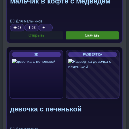
мальчик в кофте с медведем
🧍‍♂️ Для мальчиков
👁 58
⬇ 53
★ —
Открыть
Скачать
3D
РАЗВЕРТКА
девочка с печенькой