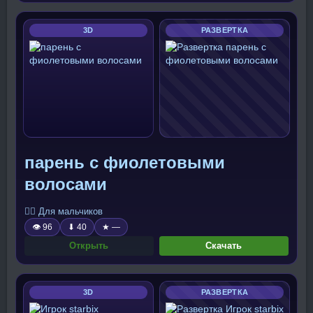
3D
РАЗВЕРТКА
парень с фиолетовыми
волосами
🧍‍♂️ Для мальчиков
👁 96
⬇ 40
★ —
Открыть
Скачать
3D
РАЗВЕРТКА