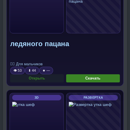
ледяного пацана
🧍‍♂️ Для мальчиков
👁 53
⬇ 44
★ —
Открыть
Скачать
3D
РАЗВЕРТКА