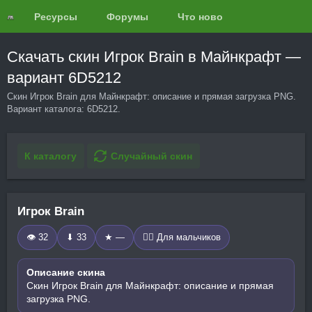
Ресурсы
Форумы
Что нового?
Обзоры
Скачать скин Игрок Brain в Майнкрафт —
вариант 6D5212
Скин Игрок Brain для Майнкрафт: описание и прямая загрузка PNG.
Вариант каталога: 6D5212.
К каталогу
Случайный скин
Игрок Brain
👁 32
⬇ 33
★ —
🧍‍♂️ Для мальчиков
Описание скина
Скин Игрок Brain для Майнкрафт: описание и прямая
загрузка PNG.