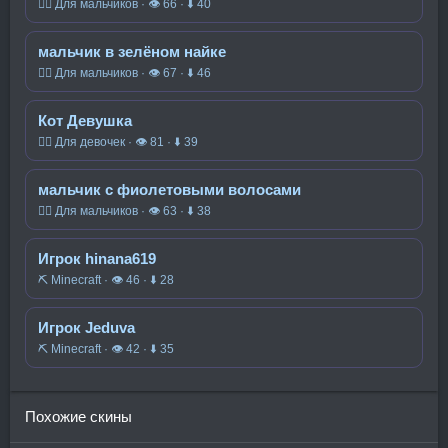
🧍‍♂️ Для мальчиков · 👁 66 · ⬇ 40
мальчик в зелёном найке
🧍‍♂️ Для мальчиков · 👁 67 · ⬇ 46
Кот Девушка
🧍‍♀️ Для девочек · 👁 81 · ⬇ 39
мальчик с фиолетовыми волосами
🧍‍♂️ Для мальчиков · 👁 63 · ⬇ 38
Игрок hinana619
⛏️ Minecraft · 👁 46 · ⬇ 28
Игрок Jeduva
⛏️ Minecraft · 👁 42 · ⬇ 35
Похожие скины