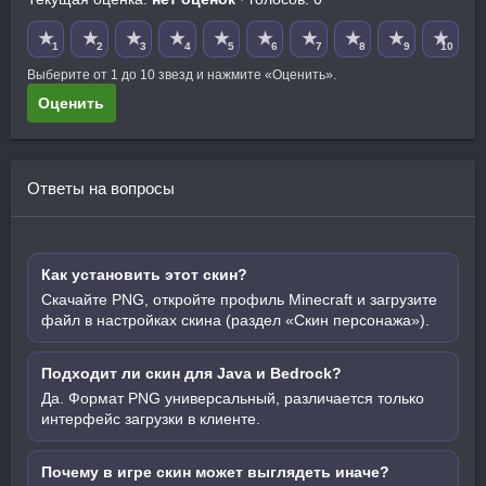
★
★
★
★
★
★
★
★
★
★
1
2
3
4
5
6
7
8
9
10
Выберите от 1 до 10 звезд и нажмите «Оценить».
Оценить
Ответы на вопросы
Как установить этот скин?
Скачайте PNG, откройте профиль Minecraft и загрузите
файл в настройках скина (раздел «Скин персонажа»).
Подходит ли скин для Java и Bedrock?
Да. Формат PNG универсальный, различается только
интерфейс загрузки в клиенте.
Почему в игре скин может выглядеть иначе?