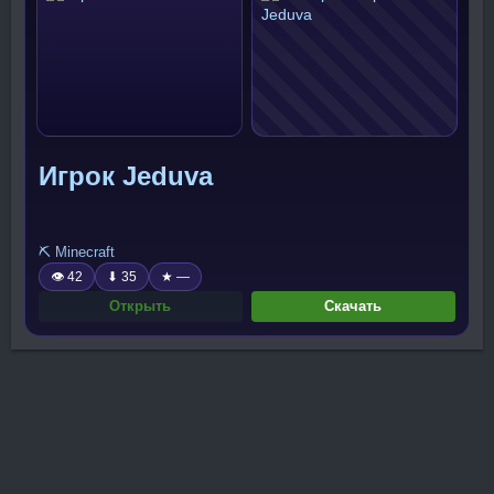
Игрок Jeduva
⛏️ Minecraft
👁 42
⬇ 35
★ —
Открыть
Скачать