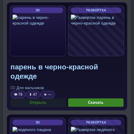
3D
РАЗВЕРТКА
парень в черно-красной
одежде
🧍‍♂️ Для мальчиков
👁 79
⬇ 47
★ —
Открыть
Скачать
3D
РАЗВЕРТКА