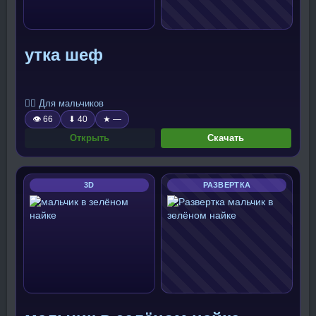
утка шеф
🧍‍♂️ Для мальчиков
👁 66
⬇ 40
★ —
Открыть
Скачать
3D
РАЗВЕРТКА