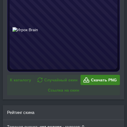
К каталогу
Случайный скин
Скачать PNG
Ссылка на скин
Рейтинг скина
Текущая оценка:
нет оценок
· голосов: 0