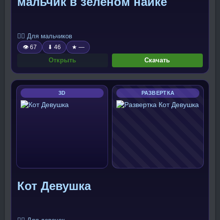
мальчик в зелёном найке
🧍‍♂️ Для мальчиков
👁 67
⬇ 46
★ —
Открыть
Скачать
3D
РАЗВЕРТКА
Кот Девушка