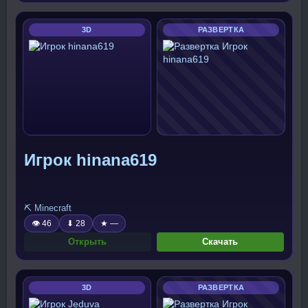
3D
РАЗВЕРТКА
Игрок hinana619
⛏️ Minecraft
👁 46
⬇ 28
★ —
Открыть
Скачать
3D
РАЗВЕРТКА