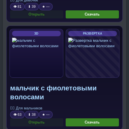
🧍‍♀️ Для девочек
👁 81
⬇ 39
★ —
Открыть
Скачать
3D
РАЗВЕРТКА
мальчик с фиолетовыми
волосами
🧍‍♂️ Для мальчиков
👁 63
⬇ 38
★ —
Открыть
Скачать