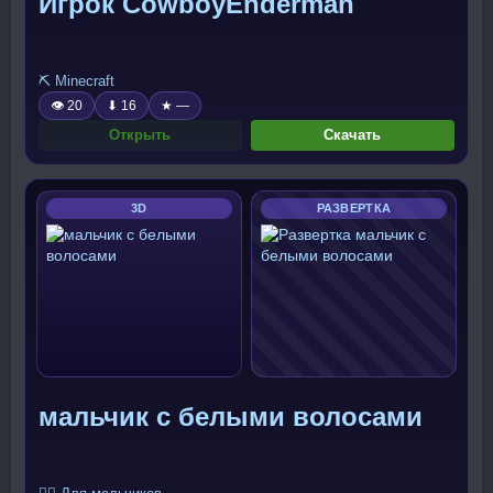
Игрок CowboyEnderman
⛏️ Minecraft
👁 20
⬇ 16
★ —
Открыть
Скачать
3D
РАЗВЕРТКА
мальчик с белыми волосами