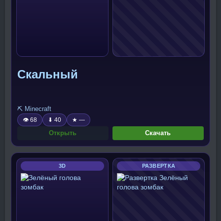
Скальный
⛏️ Minecraft
👁 68
⬇ 40
★ —
Открыть
Скачать
3D
РАЗВЕРТКА