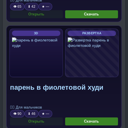
🧍‍♂️ Для мальчиков
👁 65
⬇ 42
★ —
Открыть
Скачать
3D
РАЗВЕРТКА
парень в фиолетовой худи
🧍‍♂️ Для мальчиков
👁 90
⬇ 46
★ —
Открыть
Скачать