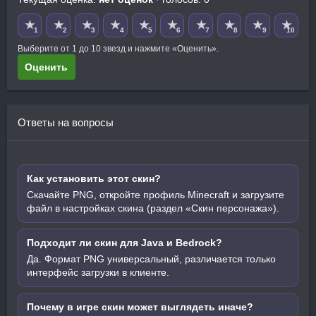
★
★
★
★
★
★
★
★
★
★
1
2
3
4
5
6
7
8
9
10
Выберите от 1 до 10 звезд и нажмите «Оценить».
Оценить
Ответы на вопросы
Как установить этот скин?
Скачайте PNG, откройте профиль Minecraft и загрузите
файл в настройках скина (раздел «Скин персонажа»).
Подходит ли скин для Java и Bedrock?
Да. Формат PNG универсальный, различается только
интерфейс загрузки в клиенте.
Почему в игре скин может выглядеть иначе?