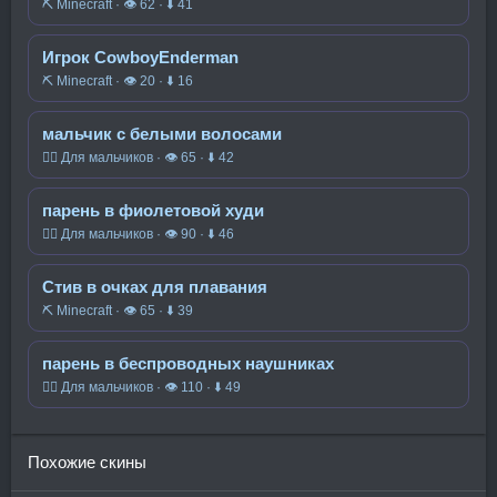
⛏️ Minecraft · 👁 62 · ⬇ 41
Игрок CowboyEnderman
⛏️ Minecraft · 👁 20 · ⬇ 16
мальчик с белыми волосами
🧍‍♂️ Для мальчиков · 👁 65 · ⬇ 42
парень в фиолетовой худи
🧍‍♂️ Для мальчиков · 👁 90 · ⬇ 46
Стив в очках для плавания
⛏️ Minecraft · 👁 65 · ⬇ 39
парень в беспроводных наушниках
🧍‍♂️ Для мальчиков · 👁 110 · ⬇ 49
Похожие скины