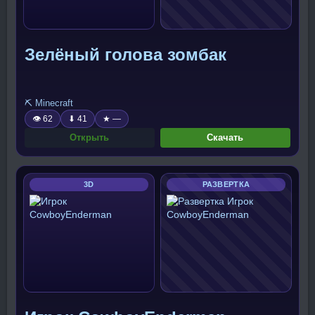
Зелёный голова зомбак
⛏️ Minecraft
👁 62
⬇ 41
★ —
Открыть
Скачать
3D
РАЗВЕРТКА