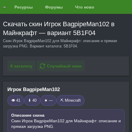
Ресурсы
Форумы
Что нового?
Обзоры
Скачать скин Игрок BagpipeMan102 в
Майнкрафт — вариант 5B1F04
Скин Игрок BagpipeMan102 для Майнкрафт: описание и прямая
загрузка PNG. Вариант каталога: 5B1F04.
К каталогу
Случайный скин
Игрок BagpipeMan102
👁 41
⬇ 40
★ —
⛏️ Minecraft
Описание скина
Скин Игрок BagpipeMan102 для Майнкрафт: описание и
прямая загрузка PNG.