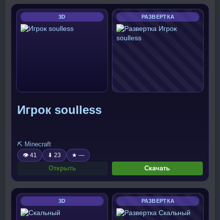
3D
РАЗВЕРТКА
Игрок soulless
⛏️ Minecraft
👁 41
⬇ 23
★ —
Открыть
Скачать
3D
РАЗВЕРТКА