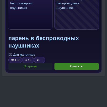
парень в беспроводных
наушниках
🧍‍♂️ Для мальчиков
👁 110
⬇ 49
★ —
Открыть
Скачать