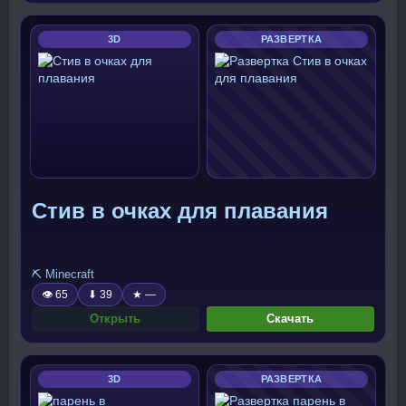
3D
РАЗВЕРТКА
Стив в очках для плавания
⛏️ Minecraft
👁 65
⬇ 39
★ —
Открыть
Скачать
3D
РАЗВЕРТКА