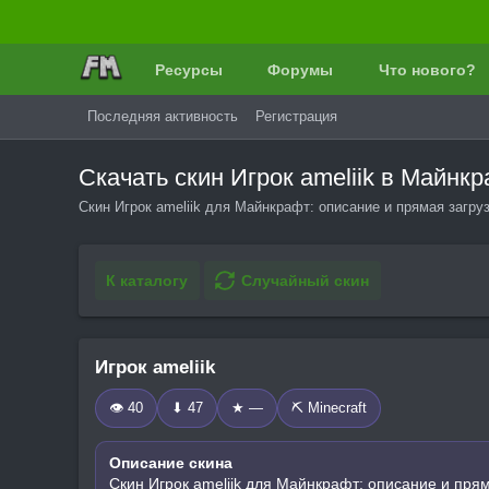
Ресурсы
Форумы
Что нового?
Последняя активность
Регистрация
Скачать скин Игрок ameliik в Майн
Скин Игрок ameliik для Майнкрафт: описание и прямая загру
К каталогу
Случайный скин
Игрок ameliik
👁 40
⬇ 47
★ —
⛏️ Minecraft
Описание скина
Скин Игрок ameliik для Майнкрафт: описание и пря