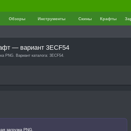
Обзоры
Инструменты
Скины
Крафты
За
крафт — вариант 3ECF54
зка PNG. Вариант каталога: 3ECF54.
мая загрузка PNG.