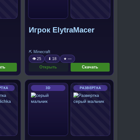
Игрок ElytraMacer
⛏️ Minecraft
👁 25
⬇ 18
★ —
ать
Открыть
Скачать
РТКА
3D
РАЗВЕРТКА