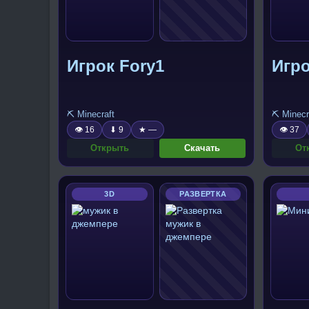
Игрок Fory1
Игро
⛏️ Minecraft
⛏️ Minecr
👁 16
⬇ 9
★ —
👁 37
Открыть
Скачать
От
3D
РАЗВЕРТКА