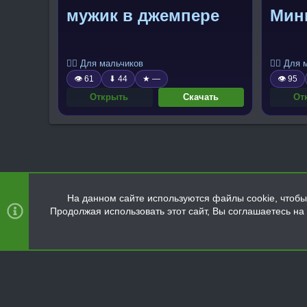
мужик в джемпере
Мин
🧍‍♂️ Для мальчиков
🧍‍♂️ Для
👁 61
⬇ 44
★ —
👁 95
Открыть
Скачать
От
На данном сайте используются файлы cookie, чтобы 
Продолжая использовать этот сайт, Вы соглашаетесь н