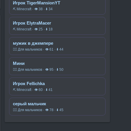
Игрок TigerMansionYT
⛏️ Minecraft · 👁 38 · ⬇ 34
Игрок ElytraMacer
⛏️ Minecraft · 👁 25 · ⬇ 18
мужик в джемпере
🧍‍♂️ Для мальчиков · 👁 61 · ⬇ 44
Мини
🧍‍♂️ Для мальчиков · 👁 95 · ⬇ 50
Игрок Fellichka
⛏️ Minecraft · 👁 60 · ⬇ 41
серый мальчик
🧍‍♂️ Для мальчиков · 👁 78 · ⬇ 45