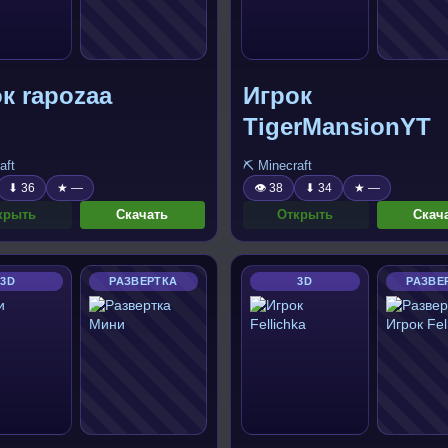
к rapozaa
Игрок
TigerMansionYT
aft
⛏️ Minecraft
⬇ 36
★ —
👁 38
⬇ 34
★ —
крыть
Скачать
Открыть
Скач
3D
РАЗВЕРТКА
3D
РАЗВЕ