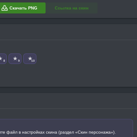
Скачать PNG
Ссылка на скин
★
★
★
8
9
10
ите файл в настройках скина (раздел «Скин персонажа»).