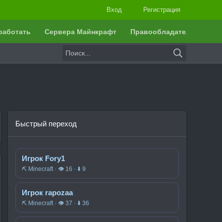
Вход
Регистрация
работать
Сервера Майнкрафт
Правообладателям
Быстрый переход
Игрок Fory1
⛏️ Minecraft · 👁 16 · ⬇ 9
Игрок rapozaa
⛏️ Minecraft · 👁 37 · ⬇ 36