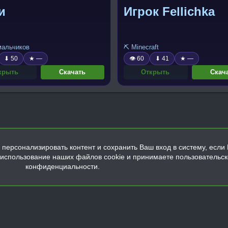
и
Игрок Fellichka
 мальчиков
⛏️ Minecraft
⬇ 50
★ —
👁 60
⬇ 41
★ —
крыть
Скачать
Открыть
Скач
персонализировать контент и сохранить Ваш вход в систему, если 
а использование наших файлов cookie и принимаете пользовательс
конфиденциальности.
Обратная связь
Условия и правила
Политика конфиденциальнос