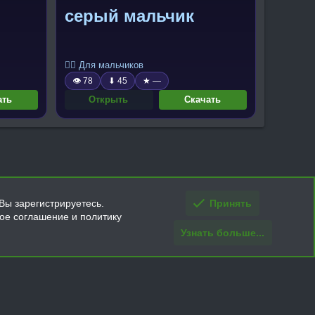
серый мальчик
🧍‍♂️ Для мальчиков
👁 78
⬇ 45
★ —
ать
Открыть
Скачать
Вы зарегистрируетесь.
Принять
кое соглашение и политику
Узнать больше...
ти и условия покупки/возврата
Помощь
Главная
R
S
S