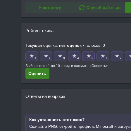
К каталогу
Случайный скин
Рейтинг скина
Текущая оценка:
нет оценок
· голосов: 0
★
★
★
★
★
★
★
1
2
3
4
5
6
7
Выберите от 1 до 10 звезд и нажмите «Оценить».
Оценить
Ответы на вопросы
Как установить этот скин?
Скачайте PNG, откройте профиль Minecraft и загруз