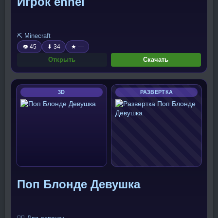
Игрок enhei
⛏️ Minecraft
👁 45
⬇ 34
★ —
Открыть
Скачать
3D
РАЗВЕРТКА
Поп Блонде Девушка