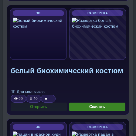
3D
РАЗВЕРТКА
белый биохимический костюм
🧍‍♂️ Для мальчиков
👁 99
⬇ 40
★ —
Открыть
Скачать
3D
РАЗВЕРТКА