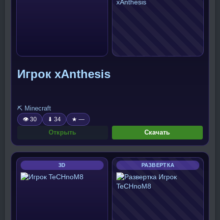
Игрок xAnthesis
⛏️ Minecraft
👁 30
⬇ 34
★ —
Открыть
Скачать
3D
РАЗВЕРТКА