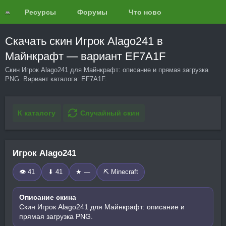
Ресурсы
Форумы
Что нового?
Обзоры
Скачать скин Игрок Alago241 в
Майнкрафт — вариант EF7A1F
Скин Игрок Alago241 для Майнкрафт: описание и прямая загрузка
PNG. Вариант каталога: EF7A1F.
К каталогу
Случайный скин
Игрок Alago241
👁 41
⬇ 41
★ —
⛏️ Minecraft
Описание скина
Скин Игрок Alago241 для Майнкрафт: описание и
прямая загрузка PNG.