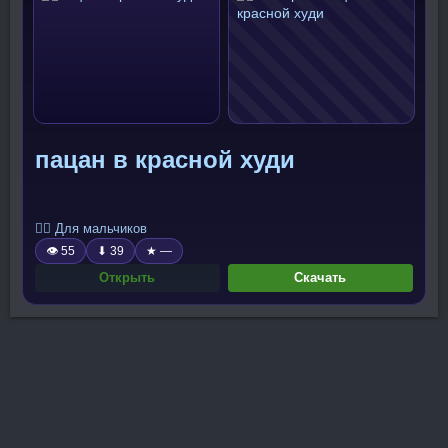
пацан в красной худи
🧍‍♂️ Для мальчиков
👁 55
⬇ 39
★ —
Открыть
Скачать