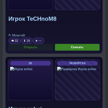
Игрок TeCHnoM8
⛏️ Minecraft
👁 32
⬇ 19
★ —
Открыть
Скачать
3D
РАЗВЕРТКА