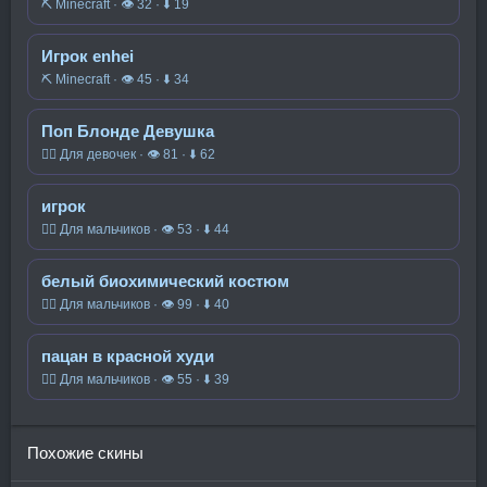
⛏️ Minecraft · 👁 32 · ⬇ 19
Игрок enhei
⛏️ Minecraft · 👁 45 · ⬇ 34
Поп Блонде Девушка
🧍‍♀️ Для девочек · 👁 81 · ⬇ 62
игрок
🧍‍♂️ Для мальчиков · 👁 53 · ⬇ 44
белый биохимический костюм
🧍‍♂️ Для мальчиков · 👁 99 · ⬇ 40
пацан в красной худи
🧍‍♂️ Для мальчиков · 👁 55 · ⬇ 39
Похожие скины