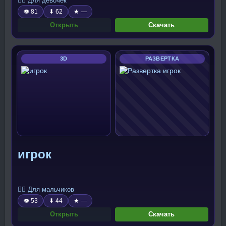
🧍‍♀️ Для девочек
👁 81
⬇ 62
★ —
Открыть
Скачать
3D
РАЗВЕРТКА
игрок
🧍‍♂️ Для мальчиков
👁 53
⬇ 44
★ —
Открыть
Скачать