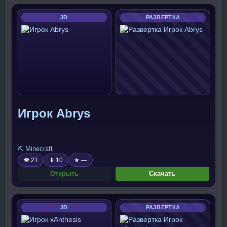
3D
РАЗВЕРТКА
Игрок Abrys
⛏️ Minecraft
👁 21
⬇ 10
★ —
Открыть
Скачать
3D
РАЗВЕРТКА