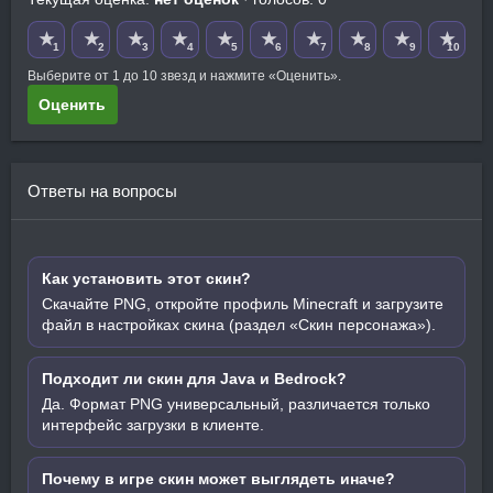
★
★
★
★
★
★
★
★
★
★
1
2
3
4
5
6
7
8
9
10
Выберите от 1 до 10 звезд и нажмите «Оценить».
Оценить
Ответы на вопросы
Как установить этот скин?
Скачайте PNG, откройте профиль Minecraft и загрузите
файл в настройках скина (раздел «Скин персонажа»).
Подходит ли скин для Java и Bedrock?
Да. Формат PNG универсальный, различается только
интерфейс загрузки в клиенте.
Почему в игре скин может выглядеть иначе?