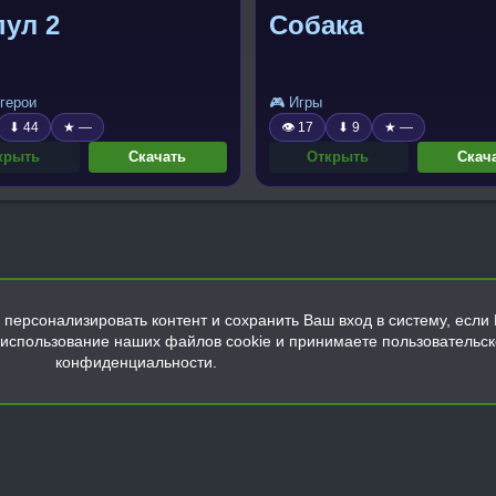
ул 2
Собака
герои
🎮 Игры
⬇ 44
★ —
👁 17
⬇ 9
★ —
крыть
Скачать
Открыть
Скач
персонализировать контент и сохранить Ваш вход в систему, если 
а использование наших файлов cookie и принимаете пользовательс
конфиденциальности.
Обратная связь
Условия и правила
Политика конфиденциальнос