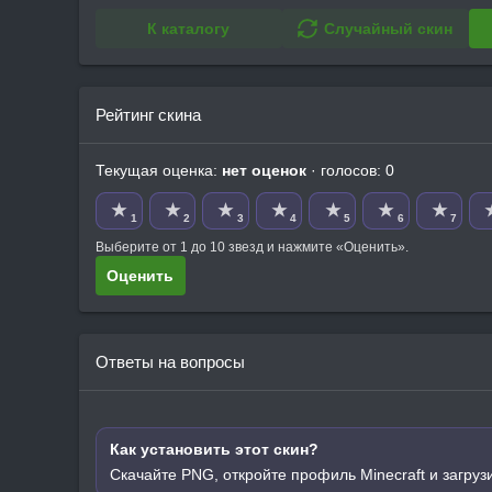
К каталогу
Случайный скин
Рейтинг скина
Текущая оценка:
нет оценок
· голосов: 0
★
★
★
★
★
★
★
1
2
3
4
5
6
7
Выберите от 1 до 10 звезд и нажмите «Оценить».
Оценить
Ответы на вопросы
Как установить этот скин?
Скачайте PNG, откройте профиль Minecraft и загруз