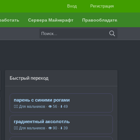
Вход
Регистрация
работать
Сервера Майнкрафт
Правообладателям
Быстрый переход
парень с синими рогами
🧍‍♂️ Для мальчиков · 👁 56 · ⬇ 49
градиентный аксолотль
🧍‍♂️ Для мальчиков · 👁 90 · ⬇ 39