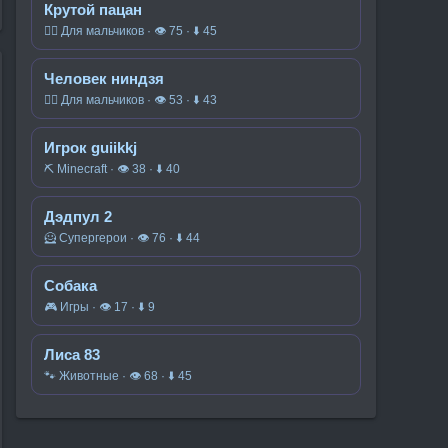
Крутой пацан
🧍‍♂️ Для мальчиков · 👁 75 · ⬇ 45
Человек ниндзя
🧍‍♂️ Для мальчиков · 👁 53 · ⬇ 43
Игрок guiikkj
⛏️ Minecraft · 👁 38 · ⬇ 40
Дэдпул 2
🦸 Супергерои · 👁 76 · ⬇ 44
Собака
🎮 Игры · 👁 17 · ⬇ 9
Лиса 83
🐾 Животные · 👁 68 · ⬇ 45