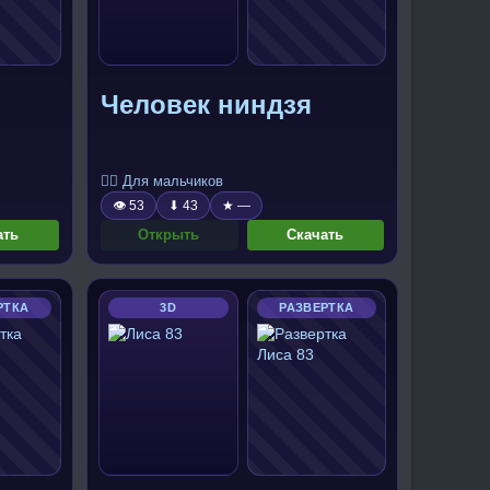
Человек ниндзя
🧍‍♂️ Для мальчиков
👁 53
⬇ 43
★ —
ать
Открыть
Скачать
РТКА
3D
РАЗВЕРТКА