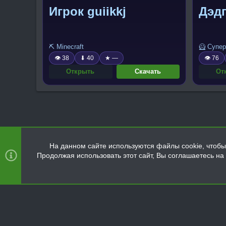
Игрок guiikkj
Дэдп
⛏️ Minecraft
🦸 Супер
👁 38
⬇ 40
★ —
👁 76
Открыть
Скачать
От
На данном сайте используются файлы cookie, чтобы 
Продолжая использовать этот сайт, Вы соглашаетесь н