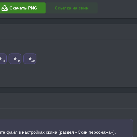
Скачать PNG
Ссылка на скин
★
★
★
8
9
10
ите файл в настройках скина (раздел «Скин персонажа»).