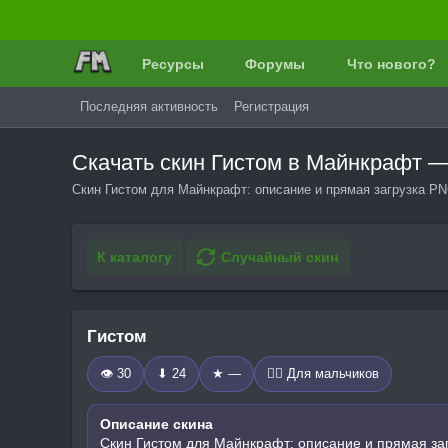
Ресурсы
Форумы
Что нового?
Последняя активность
Регистрация
Скачать скин Гистом в Майнкрафт 
Скин Гистом для Майнкрафт: описание и прямая загрузка PN
К каталогу
Случайный скин
Гистом
👁 30
⬇ 24
★ —
🧍‍♂️ Для мальчиков
Описание скина
Скин Гистом для Майнкрафт: описание и прямая за