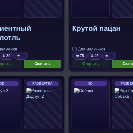
диентный
Крутой пацан
олотль
 мальчиков
🧍‍♂️ Для мальчиков
⬇ 39
★ —
👁 75
⬇ 45
★ —
крыть
Скачать
Открыть
Скач
3D
РАЗВЕРТКА
3D
РАЗВЕ