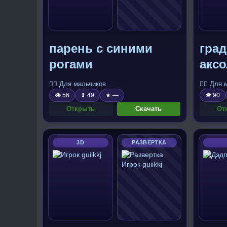
парень с синими
гра
рогами
акс
🧍‍♂️ Для мальчиков
🧍‍♂️ Для
👁 56
⬇ 49
★ —
👁 90
Открыть
Скачать
От
3D
РАЗВЕРТКА