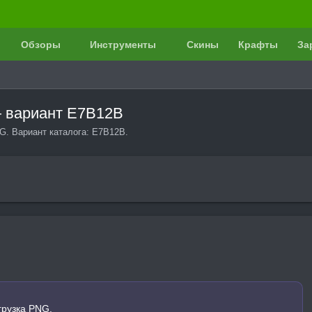
Обзоры
Инструменты
Скины
Крафты
За
— вариант E7B12B
G. Вариант каталога: E7B12B.
грузка PNG.