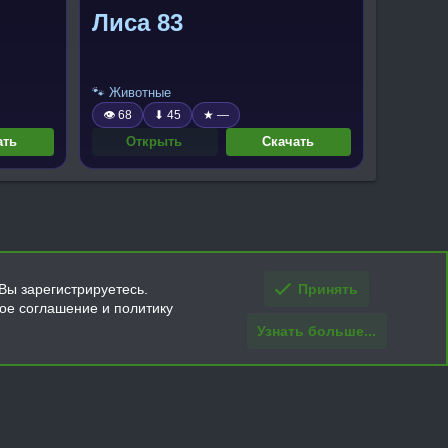
Лиса 83
🐾 Животные
👁 68
⬇ 45
★ —
ать
Открыть
Скачать
Вы зарегистрируетесь.
Принять
кое соглашение и политику
Узнать больше...
ти и условия покупки/возврата
Помощь
Главная
R
S
S