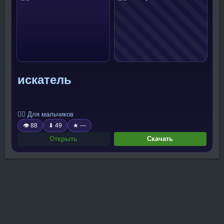
искатель
🧍‍♂️ Для мальчиков
👁 88
⬇ 49
★ —
Открыть
Скачать