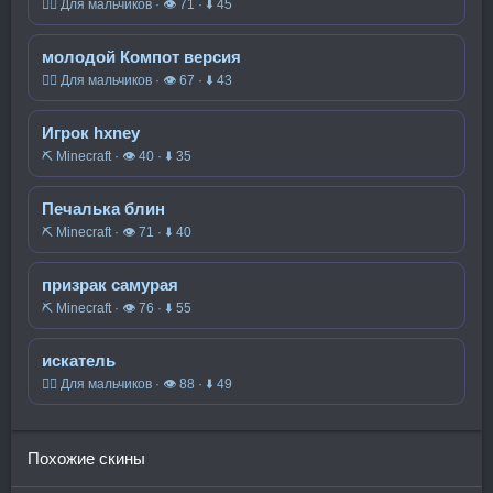
🧍‍♂️ Для мальчиков · 👁 71 · ⬇ 45
молодой Компот версия
🧍‍♂️ Для мальчиков · 👁 67 · ⬇ 43
Игрок hxney
⛏️ Minecraft · 👁 40 · ⬇ 35
Печалька блин
⛏️ Minecraft · 👁 71 · ⬇ 40
призрак самурая
⛏️ Minecraft · 👁 76 · ⬇ 55
искатель
🧍‍♂️ Для мальчиков · 👁 88 · ⬇ 49
Похожие скины