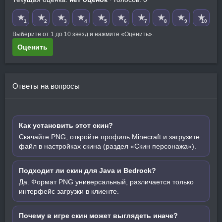
★
★
★
★
★
★
★
★
★
★
1
2
3
4
5
6
7
8
9
10
Выберите от 1 до 10 звезд и нажмите «Оценить».
Оценить
Ответы на вопросы
Как установить этот скин?
Скачайте PNG, откройте профиль Minecraft и загрузите
файл в настройках скина (раздел «Скин персонажа»).
Подходит ли скин для Java и Bedrock?
Да. Формат PNG универсальный, различается только
интерфейс загрузки в клиенте.
Почему в игре скин может выглядеть иначе?