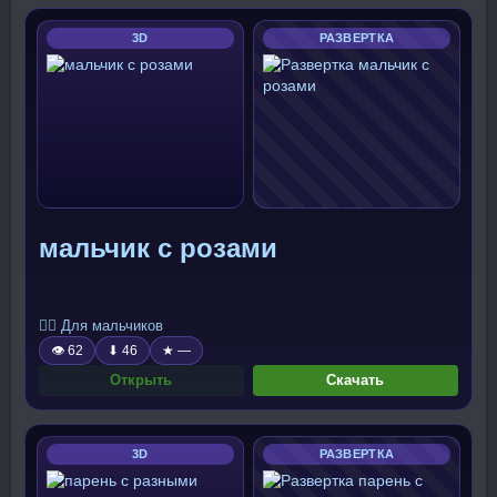
3D
РАЗВЕРТКА
мальчик с розами
🧍‍♂️ Для мальчиков
👁 62
⬇ 46
★ —
Открыть
Скачать
3D
РАЗВЕРТКА