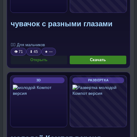
чувачок с разными глазами
🧍‍♂️ Для мальчиков
👁 71
⬇ 45
★ —
Открыть
Скачать
3D
РАЗВЕРТКА