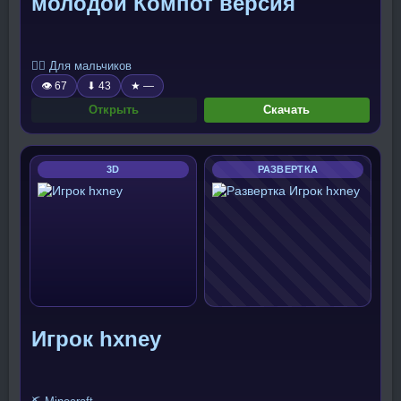
молодой Компот версия
🧍‍♂️ Для мальчиков
👁 67
⬇ 43
★ —
Открыть
Скачать
3D
РАЗВЕРТКА
Игрок hxney