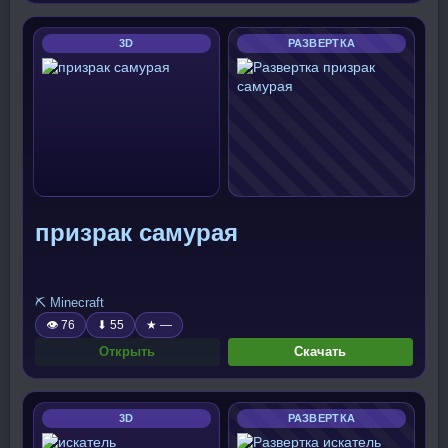
3D
РАЗВЕРТКА
призрак самурая
⛏️ Minecraft
👁 76
⬇ 55
★ —
Открыть
Скачать
3D
РАЗВЕРТКА