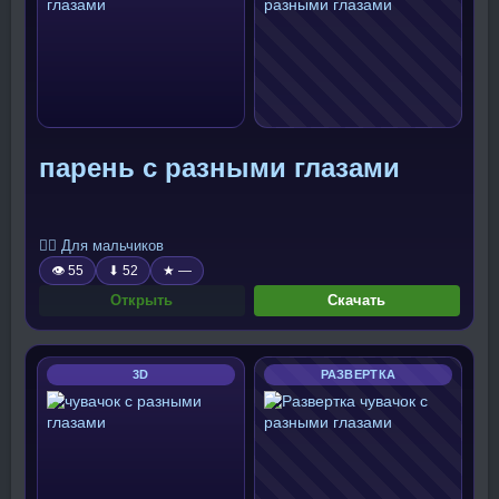
парень с разными глазами
🧍‍♂️ Для мальчиков
👁 55
⬇ 52
★ —
Открыть
Скачать
3D
РАЗВЕРТКА