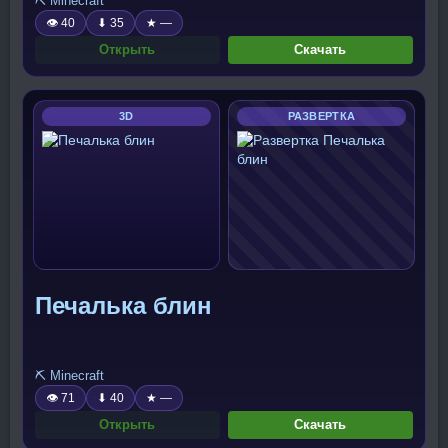
⛏️ Minecraft
👁 40
⬇ 35
★ —
Открыть
Скачать
3D
РАЗВЕРТКА
Печалька блин
⛏️ Minecraft
👁 71
⬇ 40
★ —
Открыть
Скачать