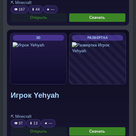
⛏️ Minecraft
👁 167
⬇ 44
★ —
Открыть
Скачать
3D
РАЗВЕРТКА
Игрок Yehyah
⛏️ Minecraft
👁 37
⬇ 13
★ —
Открыть
Скачать