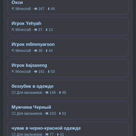
Окси
⛏️ Minecraft · 👁 167 · ⬇ 44
Игрок Yehyah
⛏️ Minecraft · 👁 37 · ⬇ 13
Игрок m0mmyarson
⛏️ Minecraft · 👁 36 · ⬇ 44
Игрок kajsaxeng
⛏️ Minecraft · 👁 191 · ⬇ 53
беззубик в одежде
🧍‍♂️ Для мальчиков · 👁 146 · ⬇ 46
Мужчина Черный
🧍‍♂️ Для мальчиков · 👁 103 · ⬇ 52
чувак в черно-красной одежде
🧍‍♂️ Для мальчиков · 👁 77 · ⬇ 41