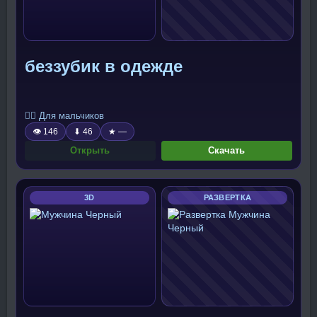
беззубик в одежде
🧍‍♂️ Для мальчиков
👁 146
⬇ 46
★ —
Открыть
Скачать
3D
РАЗВЕРТКА