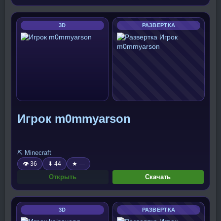
3D
РАЗВЕРТКА
Игрок m0mmyarson
⛏️ Minecraft
👁 36
⬇ 44
★ —
Открыть
Скачать
3D
РАЗВЕРТКА