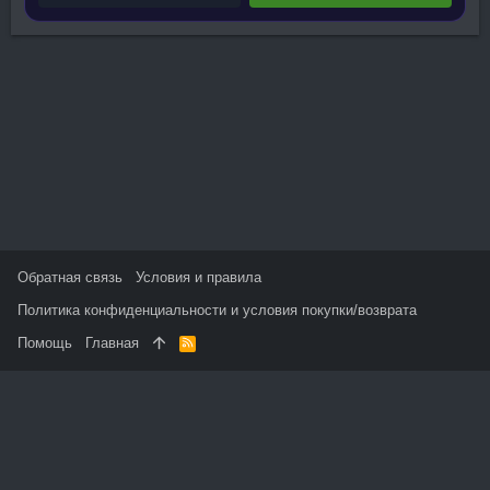
Обратная связь
Условия и правила
Политика конфиденциальности и условия покупки/возврата
Помощь
Главная
R
S
S
На данном сайте используются файлы cookie, чтобы
персонализировать контент и сохранить Ваш вход в систему,
если Вы зарегистрируетесь.
Продолжая использовать этот сайт, Вы соглашаетесь на
использование наших файлов cookie и принимаете
пользовательское соглашение и политику конфиденциальности.