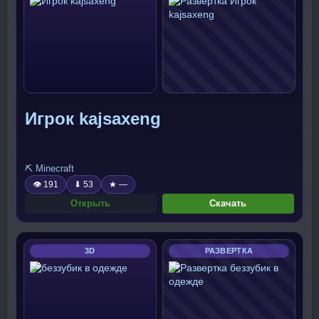
Игрок kajsaxeng
⛏️ Minecraft
👁 191
⬇ 53
★ —
Открыть
Скачать
3D
РАЗВЕРТКА