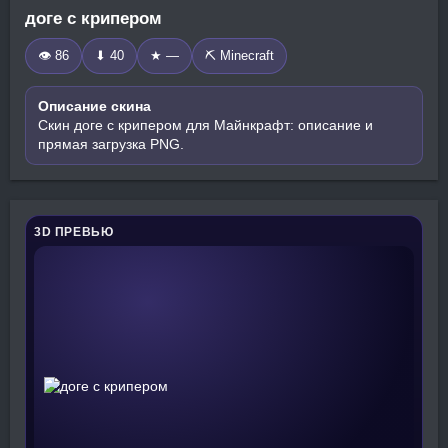
доге с крипером
👁 86
⬇ 40
★ —
⛏️ Minecraft
Описание скина
Скин доге с крипером для Майнкрафт: описание и
прямая загрузка PNG.
3D ПРЕВЬЮ