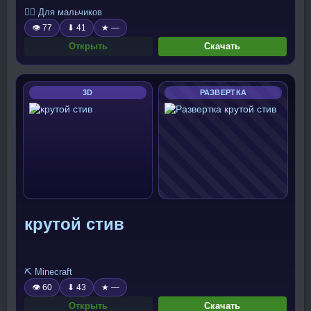
🧍‍♂️ Для мальчиков
👁 77
⬇ 41
★ —
Открыть
Скачать
3D
РАЗВЕРТКА
крутой стив
⛏️ Minecraft
👁 60
⬇ 43
★ —
Открыть
Скачать