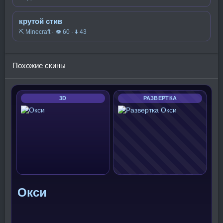
крутой стив
⛏️ Minecraft · 👁 60 · ⬇ 43
Похожие скины
3D
РАЗВЕРТКА
Окси