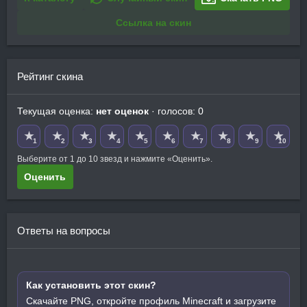
Ссылка на скин
Рейтинг скина
Текущая оценка:
нет оценок
· голосов: 0
★
★
★
★
★
★
★
★
★
★
1
2
3
4
5
6
7
8
9
10
Выберите от 1 до 10 звезд и нажмите «Оценить».
Оценить
Ответы на вопросы
Как установить этот скин?
Скачайте PNG, откройте профиль Minecraft и загрузите