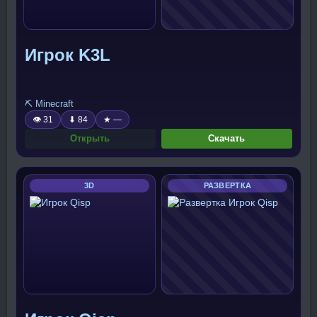
Игрок K3L
⛏️ Minecraft
👁 31
⬇ 84
★ —
Открыть
Скачать
3D
РАЗВЕРТКА