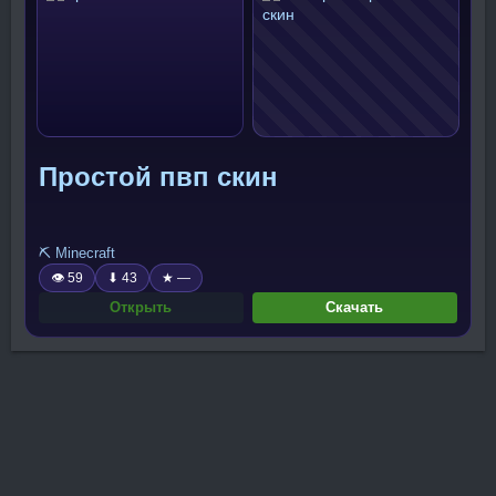
Простой пвп скин
⛏️ Minecraft
👁 59
⬇ 43
★ —
Открыть
Скачать