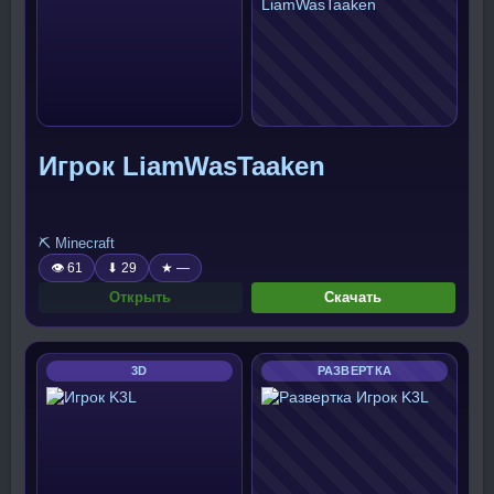
Игрок LiamWasTaaken
⛏️ Minecraft
👁 61
⬇ 29
★ —
Открыть
Скачать
3D
РАЗВЕРТКА