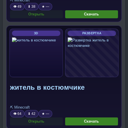
⛏️ Minecraft
👁 49
⬇ 38
★ —
Открыть
Скачать
3D
РАЗВЕРТКА
житель в костюмчике
⛏️ Minecraft
👁 64
⬇ 42
★ —
Открыть
Скачать