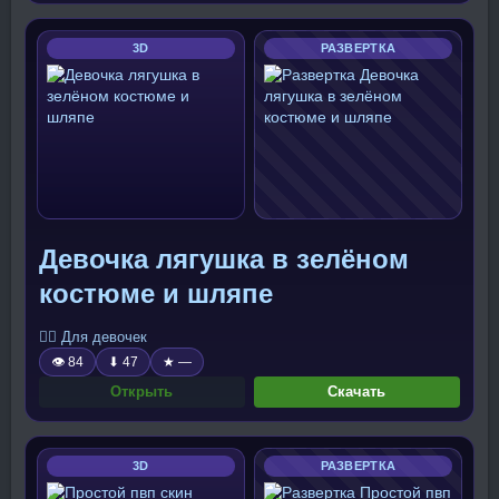
3D
РАЗВЕРТКА
Девочка лягушка в зелёном
костюме и шляпе
🧍‍♀️ Для девочек
👁 84
⬇ 47
★ —
Открыть
Скачать
3D
РАЗВЕРТКА