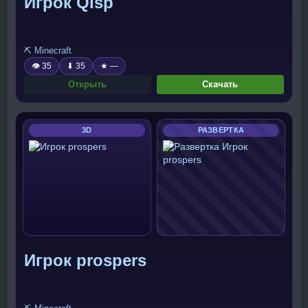
Игрок Qisp
⛏️ Minecraft
👁 35
⬇ 35
★ —
Открыть
Скачать
3D
РАЗВЕРТКА
Игрок prospers