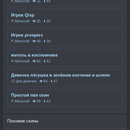
⛏️ Minecraft · 👁 31 · ⬇ 84
Игрок Qisp
⛏️ Minecraft · 👁 35 · ⬇ 35
Игрок prospers
⛏️ Minecraft · 👁 49 · ⬇ 38
житель в костюмчике
⛏️ Minecraft · 👁 64 · ⬇ 42
Девочка лягушка в зелёном костюме и шляпе
🧍‍♀️ Для девочек · 👁 84 · ⬇ 47
Простой пвп скин
⛏️ Minecraft · 👁 59 · ⬇ 43
Похожие скины