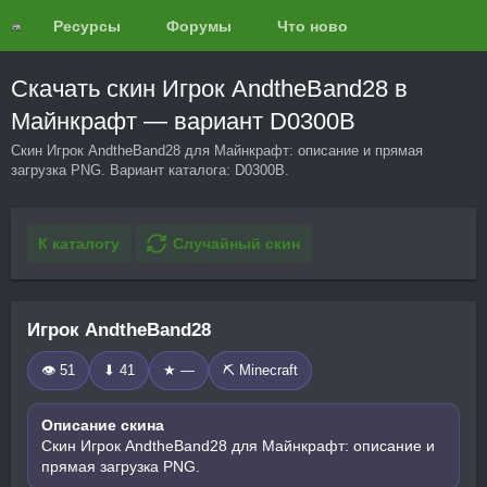
Ресурсы
Форумы
Что нового?
Обзоры
Скачать скин Игрок AndtheBand28 в
Майнкрафт — вариант D0300B
Скин Игрок AndtheBand28 для Майнкрафт: описание и прямая
загрузка PNG. Вариант каталога: D0300B.
К каталогу
Случайный скин
Игрок AndtheBand28
👁 51
⬇ 41
★ —
⛏️ Minecraft
Описание скина
Скин Игрок AndtheBand28 для Майнкрафт: описание и
прямая загрузка PNG.