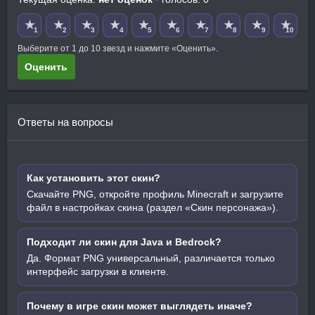
★
★
★
★
★
★
★
★
★
★
1
2
3
4
5
6
7
8
9
10
Выберите от 1 до 10 звезд и нажмите «Оценить».
Оценить
Ответы на вопросы
Как установить этот скин?
Скачайте PNG, откройте профиль Minecraft и загрузите
файл в настройках скина (раздел «Скин персонажа»).
Подходит ли скин для Java и Bedrock?
Да. Формат PNG универсальный, различается только
интерфейс загрузки в клиенте.
Почему в игре скин может выглядеть иначе?