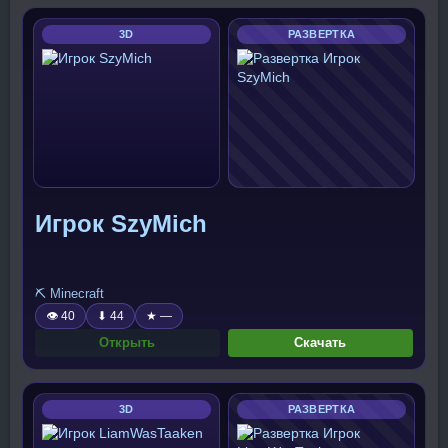
3D
РАЗВЕРТКА
Игрок SzyMich
⛏️ Minecraft
👁 40
⬇ 44
★ —
Открыть
Скачать
3D
РАЗВЕРТКА