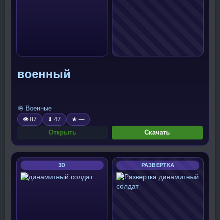
военный
🪖 Военные
👁 87
⬇ 47
★ —
Открыть
Скачать
3D
РАЗВЕРТКА