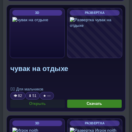
3D
РАЗВЕРТКА
чувак на отдыхе
🧍‍♂️ Для мальчиков
👁 82
⬇ 51
★ —
Открыть
Скачать
3D
РАЗВЕРТКА