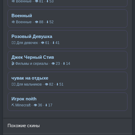
🪖 Военные · 👁 81 · ⬇ 53
Военный
🪖 Военные · 👁 88 · ⬇ 52
Розовый Девушка
🧍‍♀️ Для девочек · 👁 61 · ⬇ 41
Джек Черный Стив
🎬 Фильмы и сериалы · 👁 23 · ⬇ 14
чувак на отдыхе
🧍‍♂️ Для мальчиков · 👁 82 · ⬇ 51
Игрок noith
⛏️ Minecraft · 👁 36 · ⬇ 17
Похожие скины