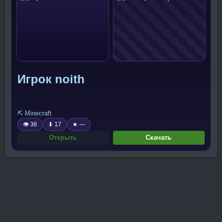
Игрок noith
⛏️ Minecraft
👁 36
⬇ 17
★ —
Открыть
Скачать