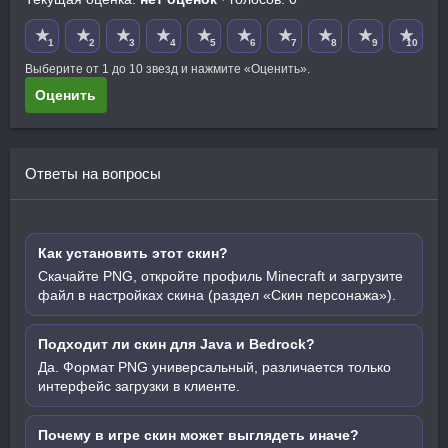
★
★
★
★
★
★
★
★
★
★
1
2
3
4
5
6
7
8
9
10
Выберите от 1 до 10 звезд и нажмите «Оценить».
Оценить
Ответы на вопросы
Как установить этот скин?
Скачайте PNG, откройте профиль Minecraft и загрузите
файл в настройках скина (раздел «Скин персонажа»).
Подходит ли скин для Java и Bedrock?
Да. Формат PNG универсальный, различается только
интерфейс загрузки в клиенте.
Почему в игре скин может выглядеть иначе?