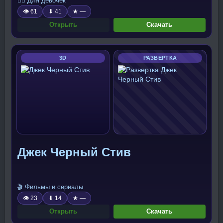
🧍‍♀️ Для девочек
👁 61
⬇ 41
★ —
Открыть
Скачать
3D
РАЗВЕРТКА
Джек Черный Стив
🎬 Фильмы и сериалы
👁 23
⬇ 14
★ —
Открыть
Скачать