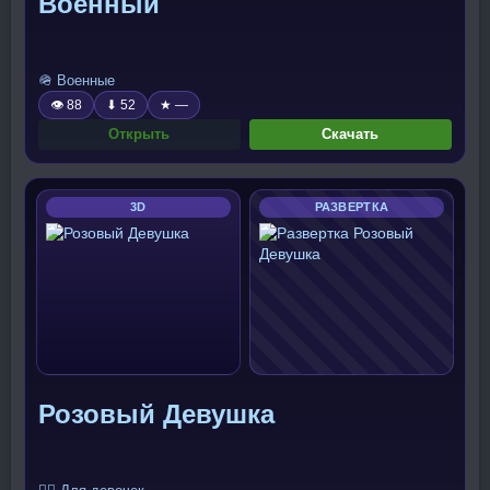
Военный
🪖 Военные
👁 88
⬇ 52
★ —
Открыть
Скачать
3D
РАЗВЕРТКА
Розовый Девушка