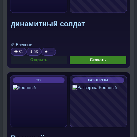
динамитный солдат
🪖 Военные
👁 81
⬇ 53
★ —
Открыть
Скачать
3D
РАЗВЕРТКА