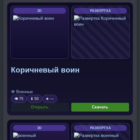
3D
РАЗВЕРТКА
Коричневый воин
🪖 Военные
👁 75
⬇ 50
★ —
Открыть
Скачать
3D
РАЗВЕРТКА