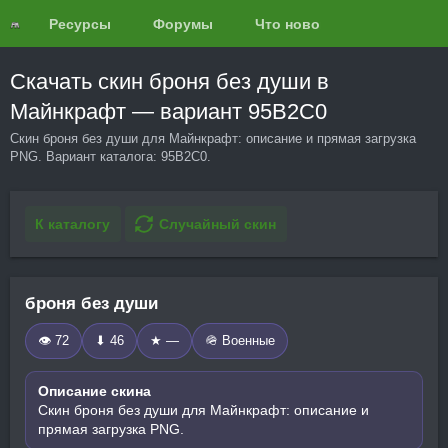
Ресурсы
Форумы
Что нового?
Обзоры
Скачать скин броня без души в
Майнкрафт — вариант 95B2C0
Скин броня без души для Майнкрафт: описание и прямая загрузка
PNG. Вариант каталога: 95B2C0.
К каталогу
Случайный скин
броня без души
👁 72
⬇ 46
★ —
🪖 Военные
Описание скина
Скин броня без души для Майнкрафт: описание и
прямая загрузка PNG.