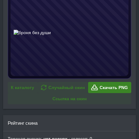
К каталогу
Случайный скин
Скачать PNG
Ссылка на скин
Рейтинг скина
Текущая оценка:
нет оценок
· голосов: 0