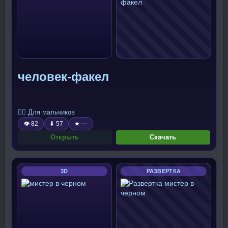
человек-факел
🧍‍♂️ Для мальчиков
👁 82
⬇ 57
★ —
Открыть
Скачать
3D
РАЗВЕРТКА