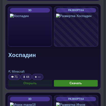
3D
РАЗВЕРТКА
Хоспадин
⛏️ Minecraft
👁 71
⬇ 44
★ —
Открыть
Скачать
3D
РАЗВЕРТКА