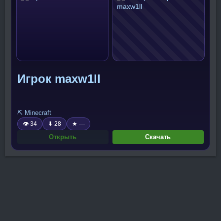
Игрок maxw1ll
⛏️ Minecraft
👁 34
⬇ 28
★ —
Открыть
Скачать