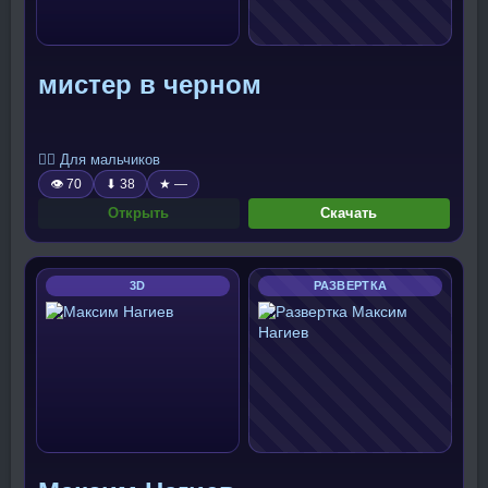
мистер в черном
🧍‍♂️ Для мальчиков
👁 70
⬇ 38
★ —
Открыть
Скачать
3D
РАЗВЕРТКА