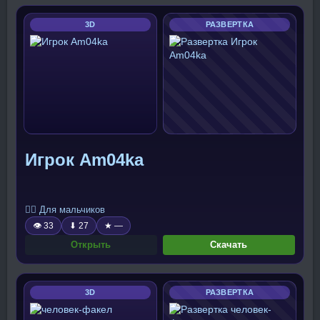
3D
РАЗВЕРТКА
Игрок Am04ka
🧍‍♂️ Для мальчиков
👁 33
⬇ 27
★ —
Открыть
Скачать
3D
РАЗВЕРТКА