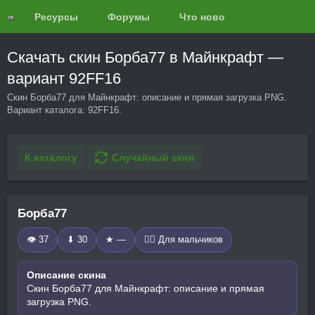
Ресурсы
Форумы
Что нового?
Обзоры
Скачать скин Борба77 в Майнкрафт —
вариант 92FF16
Скин Борба77 для Майнкрафт: описание и прямая загрузка PNG.
Вариант каталога: 92FF16.
К каталогу
Случайный скин
Борба77
👁 37
⬇ 30
★ —
🧍‍♂️ Для мальчиков
Описание скина
Скин Борба77 для Майнкрафт: описание и прямая
загрузка PNG.