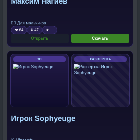
Максим Нагиев
🧍‍♂️ Для мальчиков
👁 84
⬇ 47
★ —
Открыть
Скачать
3D
РАЗВЕРТКА
Игрок Sophyeuge