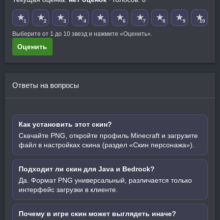
★
★
★
★
★
★
★
★
★
★
1
2
3
4
5
6
7
8
9
10
Выберите от 1 до 10 звезд и нажмите «Оценить».
Оценить
Ответы на вопросы
Как установить этот скин?
Скачайте PNG, откройте профиль Minecraft и загрузите
файл в настройках скина (раздел «Скин персонажа»).
Подходит ли скин для Java и Bedrock?
Да. Формат PNG универсальный, различается только
интерфейс загрузки в клиенте.
Почему в игре скин может выглядеть иначе?