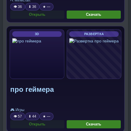
⛏️ Minecraft
👁 36
⬇ 36
★ —
Открыть
Скачать
3D
РАЗВЕРТКА
про геймера
🎮 Игры
👁 57
⬇ 44
★ —
Открыть
Скачать