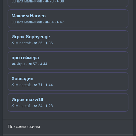
🧍‍♂️ Для мальчиков · 👁 70 · ⬇ 38
Максим Нагиев
🧍‍♂️ Для мальчиков · 👁 84 · ⬇ 47
Игрок Sophyeuge
⛏️ Minecraft · 👁 36 · ⬇ 36
про геймера
🎮 Игры · 👁 57 · ⬇ 44
Хоспадин
⛏️ Minecraft · 👁 71 · ⬇ 44
Игрок maxw1ll
⛏️ Minecraft · 👁 34 · ⬇ 28
Похожие скины