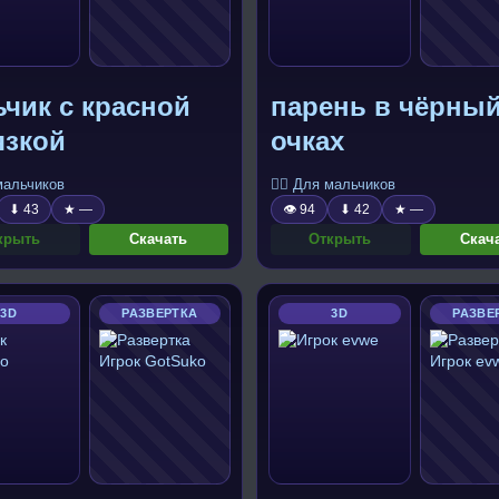
чик с красной
парень в чёрны
язкой
очках
 мальчиков
🧍‍♂️ Для мальчиков
⬇ 43
★ —
👁 94
⬇ 42
★ —
крыть
Скачать
Открыть
Скач
3D
РАЗВЕРТКА
3D
РАЗВЕ