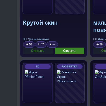
Крутой скин
маль
пов
🧍‍♂️ Для мальчиков
🧍‍♂️ Для
👁 53
⬇ 47
★ —
👁 59
Открыть
Скачать
От
3D
РАЗВЕРТКА