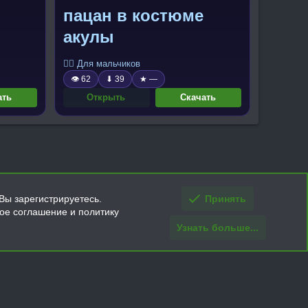
пацан в костюме
акулы
🧍‍♂️ Для мальчиков
👁 62
⬇ 39
★ —
ать
Открыть
Скачать
Вы зарегистрируетесь.
Принять
кое соглашение и политику
Узнать больше...
ти и условия покупки/возврата
Помощь
Главная
R
S
S