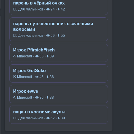
парень в чёрный очках
🧍‍♂️ Для мальчиков · 👁 94 · ⬇ 42
парень путешественник с зелеными
волосами
🧍‍♂️ Для мальчиков · 👁 59 · ⬇ 55
Игрок PfirsichFisch
⛏️ Minecraft · 👁 35 · ⬇ 39
Игрок GotSuko
⛏️ Minecraft · 👁 46 · ⬇ 36
Игрок evwe
⛏️ Minecraft · 👁 36 · ⬇ 38
пацан в костюме акулы
🧍‍♂️ Для мальчиков · 👁 62 · ⬇ 39