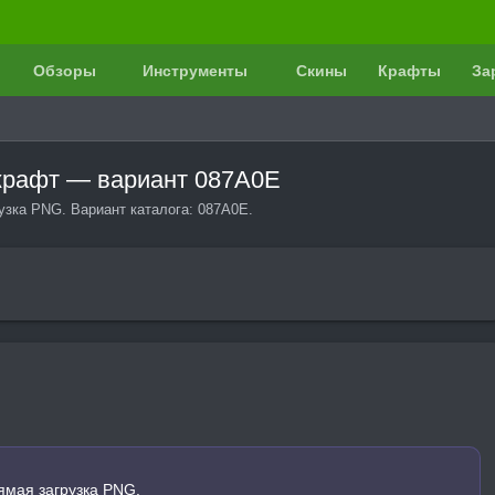
Обзоры
Инструменты
Скины
Крафты
За
нкрафт — вариант 087A0E
узка PNG. Вариант каталога: 087A0E.
ямая загрузка PNG.