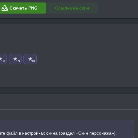
Скачать PNG
Ссылка на скин
★
★
★
8
9
10
ите файл в настройках скина (раздел «Скин персонажа»).