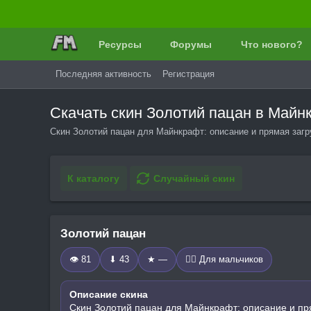
Ресурсы
Форумы
Что нового?
Последняя активность
Регистрация
Скачать скин Золотий пацан в Май
Скин Золотий пацан для Майнкрафт: описание и прямая загр
К каталогу
Случайный скин
Золотий пацан
👁 81
⬇ 43
★ —
🧍‍♂️ Для мальчиков
Описание скина
Скин Золотий пацан для Майнкрафт: описание и пр