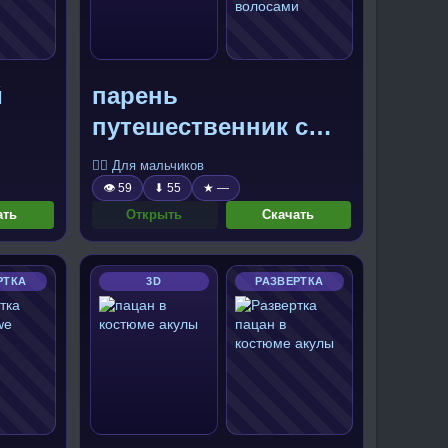
й
парень
путешественник с
зелеными волосами
🧍‍♂️ Для мальчиков
👁 59
⬇ 55
★ —
ать
Открыть
Скачать
РТКА
3D
РАЗВЕРТКА