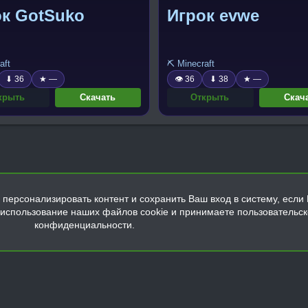
ок GotSuko
Игрок evwe
aft
⛏️ Minecraft
⬇ 36
★ —
👁 36
⬇ 38
★ —
крыть
Скачать
Открыть
Скач
персонализировать контент и сохранить Ваш вход в систему, если 
а использование наших файлов cookie и принимаете пользовательс
конфиденциальности.
Обратная связь
Условия и правила
Политика конфиденциальнос