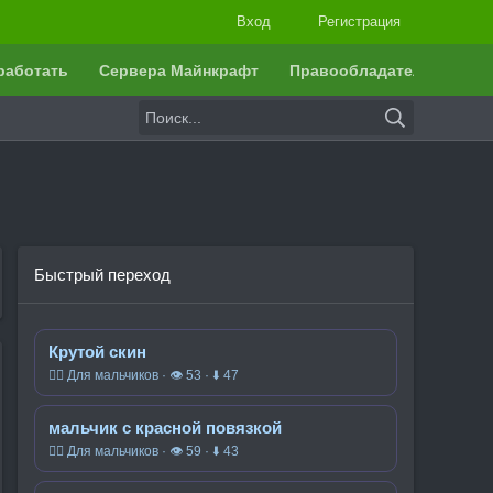
Вход
Регистрация
работать
Сервера Майнкрафт
Правообладателям
Быстрый переход
Крутой скин
🧍‍♂️ Для мальчиков · 👁 53 · ⬇ 47
мальчик с красной повязкой
🧍‍♂️ Для мальчиков · 👁 59 · ⬇ 43