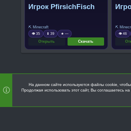
Игрок PfirsichFisch
Игр
⛏️ Minecraft
⛏️ Minecr
👁 35
⬇ 39
★ —
👁 46
Открыть
Скачать
От
На данном сайте используются файлы cookie, чтобы 
Продолжая использовать этот сайт, Вы соглашаетесь н