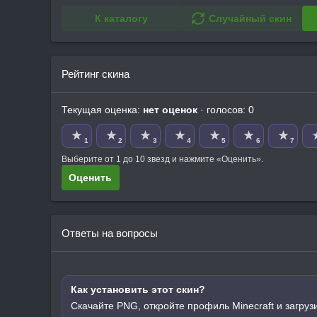
К каталогу
Случайный скин
Рейтинг скина
Текущая оценка:
нет оценок
· голосов: 0
★
★
★
★
★
★
★
1
2
3
4
5
6
7
Выберите от 1 до 10 звезд и нажмите «Оценить».
Оценить
Ответы на вопросы
Как установить этот скин?
Скачайте PNG, откройте профиль Minecraft и загруз