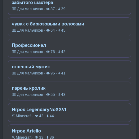
забытого шахтера
🧍‍♂️ Для мальчиков · 👁 87 · ⬇ 39
чувак с бирюзовыми волосами
🧍‍♂️ Для мальчиков · 👁 64 · ⬇ 45
Профессионал
🧍‍♂️ Для мальчиков · 👁 76 · ⬇ 42
огненный мужик
🧍‍♂️ Для мальчиков · 👁 96 · ⬇ 41
парень кролик
🧍‍♂️ Для мальчиков · 👁 55 · ⬇ 43
Игрок LegendaryNoXXVI
⛏️ Minecraft · 👁 42 · ⬇ 44
Игрок Artello
⛏️ Minecraft · 👁 33 · ⬇ 36