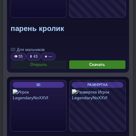
парень кролик
🧍‍♂️ Для мальчиков
👁 55
⬇ 43
★ —
Открыть
Скачать
3D
РАЗВЕРТКА