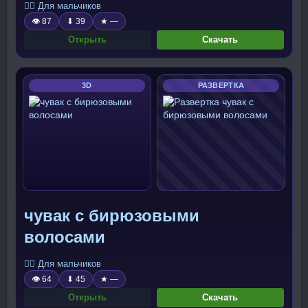
🧍‍♂️ Для мальчиков
👁 87
⬇ 39
★ —
Открыть
Скачать
3D
РАЗВЕРТКА
чувак с бирюзовыми
волосами
🧍‍♂️ Для мальчиков
👁 64
⬇ 45
★ —
Открыть
Скачать