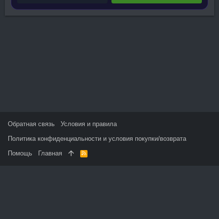
Обратная связь
Условия и правила
Политика конфиденциальности и условия покупки/возврата
Помощь
Главная
R
S
S
На данном сайте используются файлы cookie, чтобы
персонализировать контент и сохранить Ваш вход в систему,
если Вы зарегистрируетесь.
Продолжая использовать этот сайт, Вы соглашаетесь на
использование наших файлов cookie и принимаете
пользовательское соглашение и политику конфиденциальности.