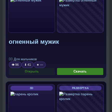
огненный мужик
🧍‍♂️ Для мальчиков
👁 96
⬇ 41
★ —
Открыть
Скачать
3D
РАЗВЕРТКА