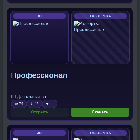
3D
РАЗВЕРТКА
Профессионал
🧍‍♂️ Для мальчиков
👁 76
⬇ 42
★ —
Открыть
Скачать
3D
РАЗВЕРТКА