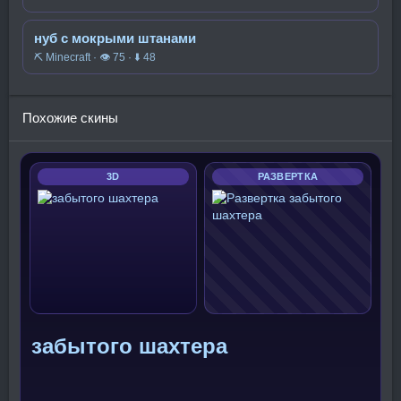
нуб с мокрыми штанами
⛏️ Minecraft · 👁 75 · ⬇ 48
Похожие скины
3D
РАЗВЕРТКА
забытого шахтера