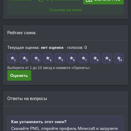
Ссылка на скин
Рейтинг скина
Текущая оценка:
нет оценок
· голосов: 0
★
★
★
★
★
★
★
★
★
★
1
2
3
4
5
6
7
8
9
10
Выберите от 1 до 10 звезд и нажмите «Оценить».
Оценить
Ответы на вопросы
Как установить этот скин?
Скачайте PNG, откройте профиль Minecraft и загрузите