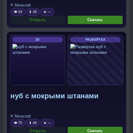
⛏️ Minecraft
👁 33
⬇ 36
★ —
Открыть
Скачать
3D
РАЗВЕРТКА
нуб с мокрыми штанами
⛏️ Minecraft
👁 75
⬇ 48
★ —
Открыть
Скачать