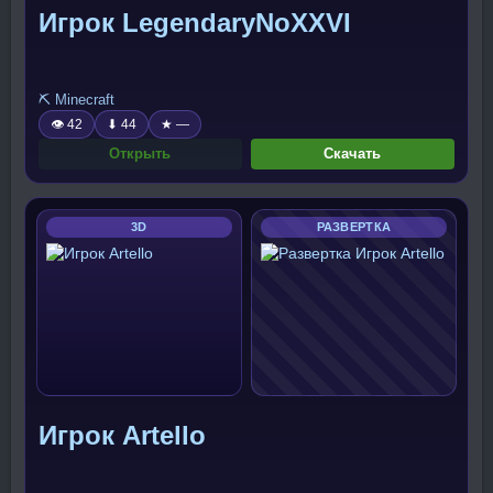
Игрок LegendaryNoXXVI
⛏️ Minecraft
👁 42
⬇ 44
★ —
Открыть
Скачать
3D
РАЗВЕРТКА
Игрок Artello