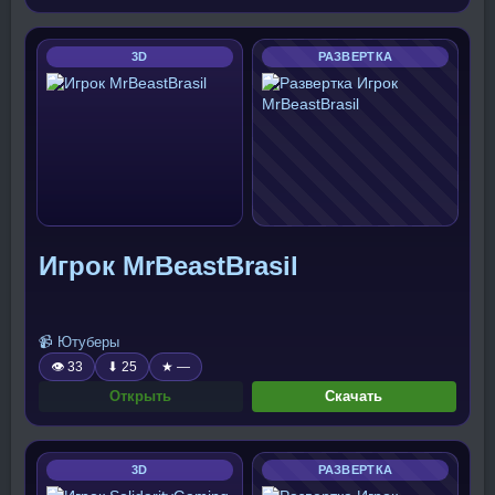
3D
РАЗВЕРТКА
Игрок MrBeastBrasil
📹 Ютуберы
👁 33
⬇ 25
★ —
Открыть
Скачать
3D
РАЗВЕРТКА