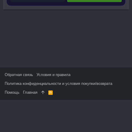
Обратная связь
Условия и правила
Политика конфиденциальности и условия покупки/возврата
Помощь
Главная
R
S
S
На данном сайте используются файлы cookie, чтобы
персонализировать контент и сохранить Ваш вход в систему,
если Вы зарегистрируетесь.
Продолжая использовать этот сайт, Вы соглашаетесь на
использование наших файлов cookie и принимаете
пользовательское соглашение и политику конфиденциальности.