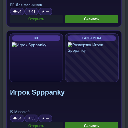
🧍‍♂️ Для мальчиков
👁 64
⬇ 41
★ —
Открыть
Скачать
3D
РАЗВЕРТКА
Игрок Spppanky
⛏️ Minecraft
👁 34
⬇ 35
★ —
Открыть
Скачать