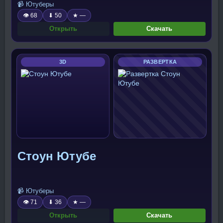
📹 Ютуберы
👁 68
⬇ 50
★ —
Открыть
Скачать
3D
РАЗВЕРТКА
Стоун Ютубе
📹 Ютуберы
👁 71
⬇ 36
★ —
Открыть
Скачать