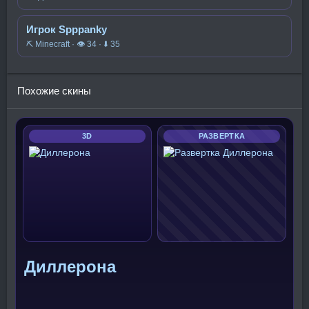
Игрок Spppanky
⛏️ Minecraft · 👁 34 · ⬇ 35
Похожие скины
3D
РАЗВЕРТКА
Диллерона