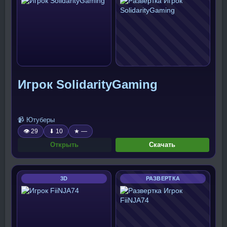
Игрок SolidarityGaming
📹 Ютуберы
👁 29
⬇ 10
★ —
Открыть
Скачать
3D
РАЗВЕРТКА