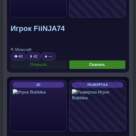
Игрок FiiNJA74
⛏️ Minecraft
👁 40
⬇ 42
★ —
Открыть
Скачать
3D
РАЗВЕРТКА