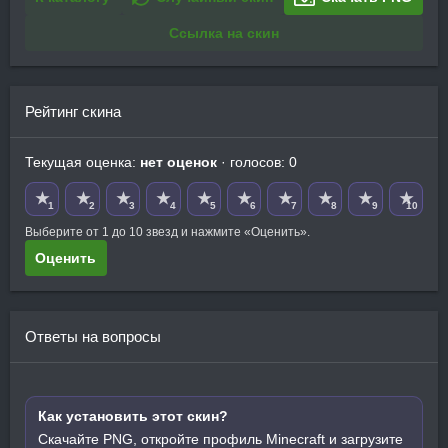
Ссылка на скин
Рейтинг скина
Текущая оценка:
нет оценок
· голосов: 0
★
★
★
★
★
★
★
★
★
★
1
2
3
4
5
6
7
8
9
10
Выберите от 1 до 10 звезд и нажмите «Оценить».
Оценить
Ответы на вопросы
Как установить этот скин?
Скачайте PNG, откройте профиль Minecraft и загрузите