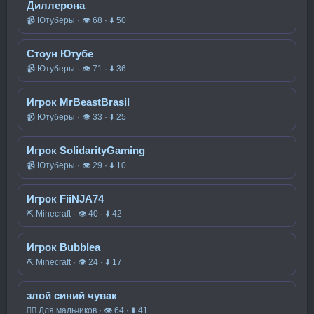
Диллерона
📹 Ютуберы · 👁 68 · ⬇ 50
Стоун Ютубе
📹 Ютуберы · 👁 71 · ⬇ 36
Игрок MrBeastBrasil
📹 Ютуберы · 👁 33 · ⬇ 25
Игрок SolidarityGaming
📹 Ютуберы · 👁 29 · ⬇ 10
Игрок FiiNJA74
⛏️ Minecraft · 👁 40 · ⬇ 42
Игрок Bubblea
⛏️ Minecraft · 👁 24 · ⬇ 17
злой синий чувак
🧍‍♂️ Для мальчиков · 👁 64 · ⬇ 41