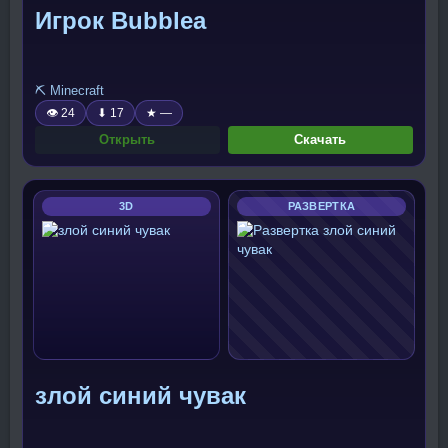
Игрок Bubblea
⛏️ Minecraft
👁 24
⬇ 17
★ —
Открыть
Скачать
3D
РАЗВЕРТКА
злой синий чувак