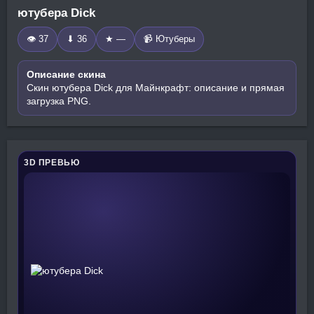
ютубера Dick
👁 37
⬇ 36
★ —
📹 Ютуберы
Описание скина
Скин ютубера Dick для Майнкрафт: описание и прямая
загрузка PNG.
3D ПРЕВЬЮ