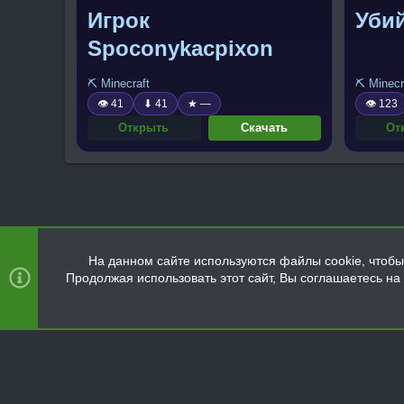
Игрок
Уби
Spoconykacpixon
⛏️ Minecraft
⛏️ Minecr
👁 41
⬇ 41
★ —
👁 123
Открыть
Скачать
От
На данном сайте используются файлы cookie, чтобы 
Продолжая использовать этот сайт, Вы соглашаетесь н