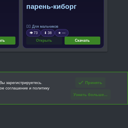
парень-киборг
🧍‍♂️ Для мальчиков
👁 73
⬇ 38
★ —
ать
Открыть
Скачать
Вы зарегистрируетесь.
Принять
кое соглашение и политику
Узнать больше...
ти и условия покупки/возврата
Помощь
Главная
R
S
S