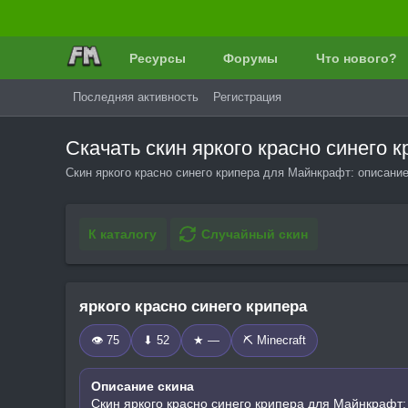
Ресурсы
Форумы
Что нового?
Последняя активность
Регистрация
Скачать скин яркого красно синего
Скин яркого красно синего крипера для Майнкрафт: описание
К каталогу
Случайный скин
яркого красно синего крипера
👁 75
⬇ 52
★ —
⛏️ Minecraft
Описание скина
Скин яркого красно синего крипера для Майнкрафт: