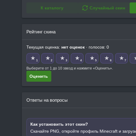
К каталогу
Случайный скин
Рейтинг скина
Текущая оценка:
нет оценок
· голосов: 0
★
★
★
★
★
★
★
1
2
3
4
5
6
7
Выберите от 1 до 10 звезд и нажмите «Оценить».
Оценить
Ответы на вопросы
Как установить этот скин?
Скачайте PNG, откройте профиль Minecraft и загруз