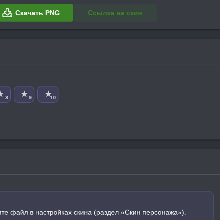
Скачать PNG
Ссылка на скин
★
★
★
8
9
10
ите файл в настройках скина (раздел «Скин персонажа»).