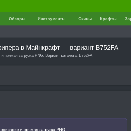
Обзоры
Инструменты
Скины
Крафты
За
 крипера в Майнкрафт — вариант B752FA
 и прямая загрузка PNG. Вариант каталога: B752FA.
 описание и прямая загрузка PNG.