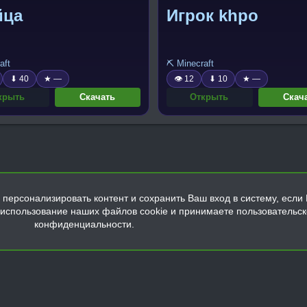
йца
Игрок khpo
aft
⛏️ Minecraft
⬇ 40
★ —
👁 12
⬇ 10
★ —
крыть
Скачать
Открыть
Скач
персонализировать контент и сохранить Ваш вход в систему, если 
а использование наших файлов cookie и принимаете пользовательс
конфиденциальности.
Обратная связь
Условия и правила
Политика конфиденциальнос