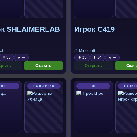
ок SHLAIMERLAB
Игрок C419
aft
⛏️ Minecraft
⬇ 30
★ —
👁 25
⬇ 14
★ —
крыть
Скачать
Открыть
Скач
3D
РАЗВЕРТКА
3D
РАЗВЕ