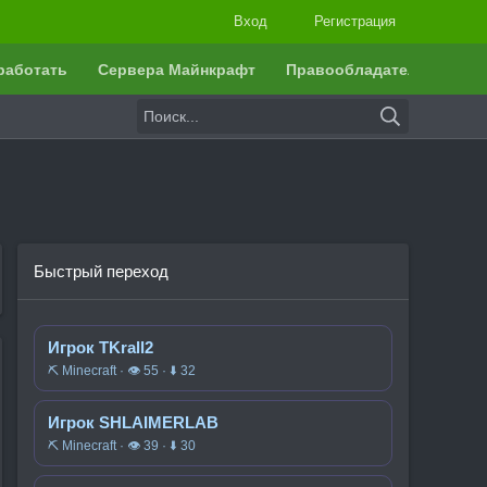
Вход
Регистрация
работать
Сервера Майнкрафт
Правообладателям
Быстрый переход
Игрок TKrall2
⛏️ Minecraft · 👁 55 · ⬇ 32
Игрок SHLAIMERLAB
⛏️ Minecraft · 👁 39 · ⬇ 30