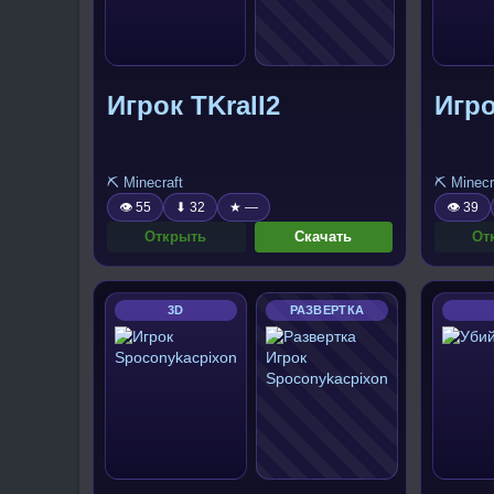
Игрок TKrall2
Игр
⛏️ Minecraft
⛏️ Minecr
👁 55
⬇ 32
★ —
👁 39
Открыть
Скачать
От
3D
РАЗВЕРТКА