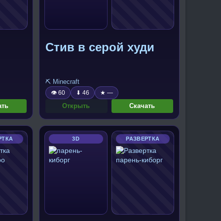
Стив в серой худи
⛏️ Minecraft
👁 60
⬇ 46
★ —
ать
Открыть
Скачать
РТКА
3D
РАЗВЕРТКА